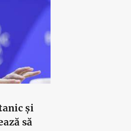
tanic și
ează să