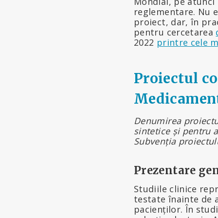
Mondial, pe atunci
reglementare. Nu es
proiect, dar, în pr
pentru cercetarea
2022
printre cele m
Proiectul c
Medicamente
Denumirea proiectulu
sintetice și pentru 
Subvenția proiectulu
Prezentare gen
Studiile clinice re
testate înainte de 
pacienților. În stu