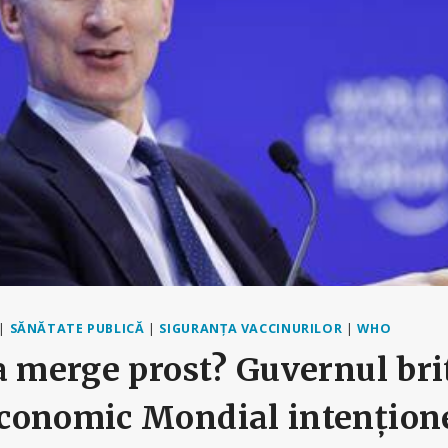
|
SĂNĂTATE PUBLICĂ
|
SIGURANȚA VACCINURILOR
|
WHO
a merge prost? Guvernul bri
conomic Mondial intențion