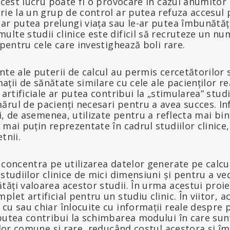
 Acest lucru poate fi o provocare în cazul anumitor
rie la un grup de control ar putea refuza accesul p
-ar putea prelungi viața sau le-ar putea îmbunătă
lte studii clinice este dificil să recruteze un nu
 pentru cele care investighează boli rare.
nte ale puterii de calcul au permis cercetătorilor 
rmații de sănătate similare cu cele ale pacienților re
 artificiale ar putea contribui la „stimularea” studi
rul de pacienți necesari pentru a avea succes. In
 fi, de asemenea, utilizate pentru a reflecta mai bi
mai puțin reprezentate în cadrul studiilor clinice, 
tnii.
 concentra pe utilizarea datelor generate pe calcu
 studiilor clinice de mici dimensiuni și pentru a v
ăți valoarea acestor studii. În urma acestui proi
let artificial pentru un studiu clinic. În viitor, 
cu sau chiar înlocuite cu informații reale despre p
putea contribui la schimbarea modului în care sunt
lilor comune și rare, reducând costul acestora și 