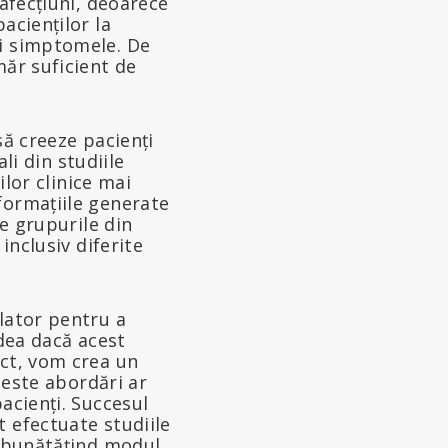
 afecțiuni, deoarece
acienților la
ți simptomele. De
măr suficient de
să creeze pacienți
ali din studiile
ilor clinice mai
formațiile generate
ne grupurile din
inclusiv diferite
lator pentru a
edea dacă acest
ect, vom crea un
aceste abordări ar
acienți. Succesul
 efectuate studiile
îmbunătățind modul