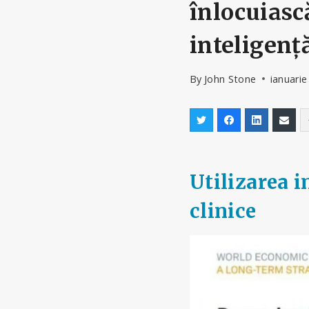
înlocuiască
inteligență
By
John Stone
ianuarie
Utilizarea i
clinice