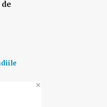
i de
udiile