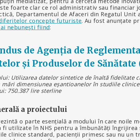
 puțin mediatizat, pentru a cerceta metode inovat
te foarte clar ce rol administrativ sau financiar 
actică, Departamentul de Afaceri din Regatul Unit
diferitelor concepte futuriste
. Au fost anunțate pr
ai nebunești fiind
:
ondus de Agenția de Reglementa
lor și Produselor de Sănătat
i: Utilizarea datelor sintetice de înaltă fidelitate 
a mări dimensiunea eșantioanelor în studiile clinice
i: 750.387 lire sterline
erală a proiectului
prezintă o parte esențială a modului în care noile
a fi utilizate în NHS pentru a îmbunătăți îngrijirea
diile clinice standard, pacienții primesc sau nu un 