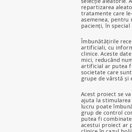
selecție aleatorie.
repartizarea aleato
tratamente care le
asemenea, pentru mu
pacienți, în special
Îmbunătățirile rece
artificiali, cu info
clinice. Aceste date
mici, reducând numă
artificial ar putea
societate care sunt 
grupe de vârstă și e
Acest proiect se va
ajuta la stimularea
lucru poate îmbunăt
grup de control comp
putea fi combinate 
acestui proiect ar 
clinice în cazul bo