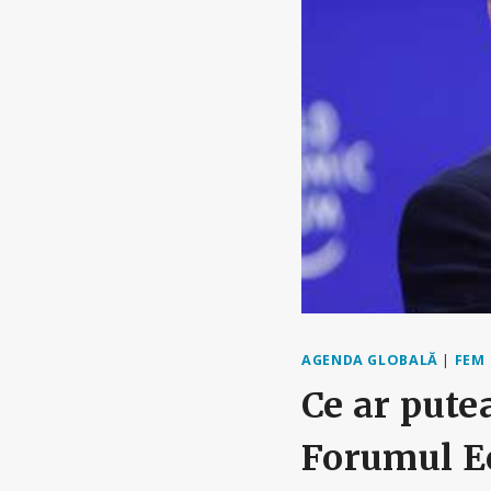
AGENDA GLOBALĂ
|
FEM
Ce ar pute
Forumul E