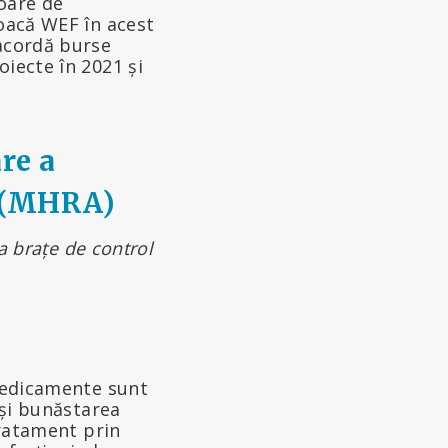
oare de
joacă WEF în acest
 acordă burse
oiecte în 2021 și
re a
e (MHRA)
ca brațe de control
 medicamente sunt
 și bunăstarea
tratament prin