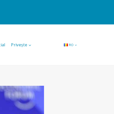
ial
Privește
RO