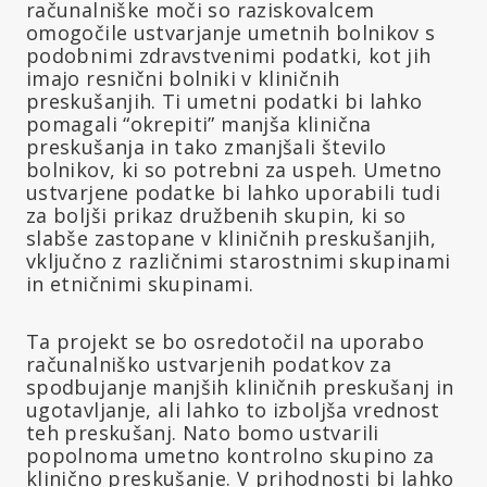
računalniške moči so raziskovalcem
omogočile ustvarjanje umetnih bolnikov s
podobnimi zdravstvenimi podatki, kot jih
imajo resnični bolniki v kliničnih
preskušanjih. Ti umetni podatki bi lahko
pomagali “okrepiti” manjša klinična
preskušanja in tako zmanjšali število
bolnikov, ki so potrebni za uspeh. Umetno
ustvarjene podatke bi lahko uporabili tudi
za boljši prikaz družbenih skupin, ki so
slabše zastopane v kliničnih preskušanjih,
vključno z različnimi starostnimi skupinami
in etničnimi skupinami.
Ta projekt se bo osredotočil na uporabo
računalniško ustvarjenih podatkov za
spodbujanje manjših kliničnih preskušanj in
ugotavljanje, ali lahko to izboljša vrednost
teh preskušanj. Nato bomo ustvarili
popolnoma umetno kontrolno skupino za
klinično preskušanje. V prihodnosti bi lahko