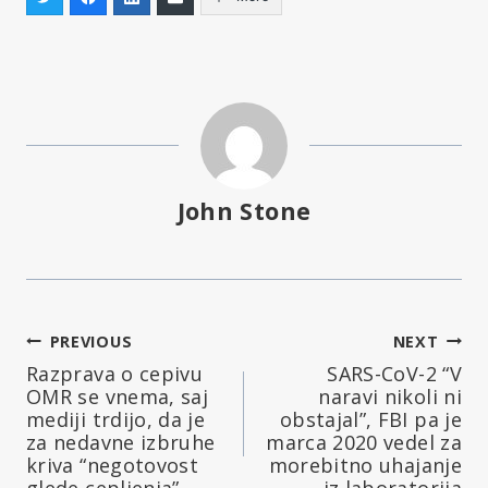
John Stone
Navigacija
PREVIOUS
NEXT
Razprava o cepivu
SARS-CoV-2 “V
prispevka
OMR se vnema, saj
naravi nikoli ni
mediji trdijo, da je
obstajal”, FBI pa je
za nedavne izbruhe
marca 2020 vedel za
kriva “negotovost
morebitno uhajanje
glede cepljenja”
iz laboratorija