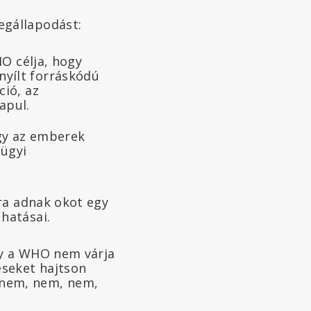
egállapodást:
HO célja, hogy
nyílt forráskódú
ció, az
apul.
ogy az emberek
ügyi
ra adnak okot egy
hatásai.
gy a WHO nem várja
éseket hajtson
, nem, nem, nem,