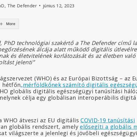
hD, The Defender
június 12, 2023
More
, PhD technológiai szakértő a The Defender című l
gőrzésének álcája alatt működő digitális útlevélre
ak és életvitelének korlátozását és az életben való
tást jelenti”
lágszervezet (WHO) és az Európai Bizottság – az E
– hétfőn
„mérföldkőnek számító digitális egészség
WHO globális digitális egészségügyi tanúsítási há
melynek célja egy globálisan interoperábilis digitál
a WHO átveszi az EU digitális
COVID-19 tanúsítási
yan globális rendszert, amely
elősegíti a globális 
t világszerte a jelenlegi és jövőbeli egészségügy