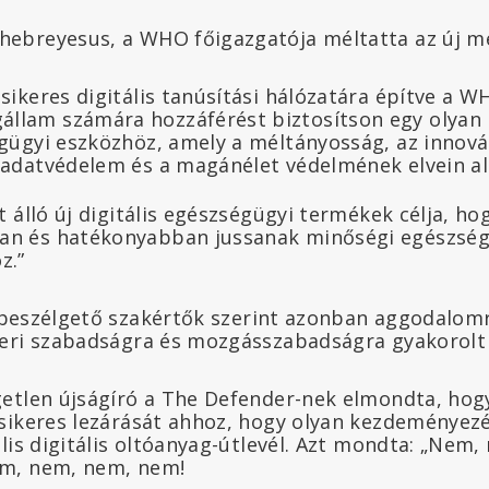
ebreyesus, a WHO főigazgatója méltatta az új m
sikeres digitális tanúsítási hálózatára építve a W
llam számára hozzáférést biztosítson egy olyan 
égügyi eszközhöz, amely a méltányosság, az innová
 adatvédelem és a magánélet védelmének elvein al
tt álló új digitális egészségügyi termékek célja, h
an és hatékonyabban jussanak minőségi egészség
z.”
eszélgető szakértők szerint azonban aggodalom
eri szabadságra és mozgásszabadságra gyakorolt 
etlen újságíró a The Defender-nek elmondta, ho
sikeres lezárását ahhoz, hogy olyan kezdeményez
lis digitális oltóanyag-útlevél. Azt mondta: „Nem
m, nem, nem, nem!