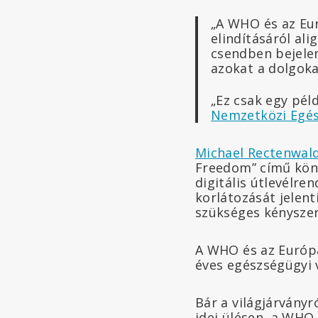
„A WHO és az Eur
elindításáról al
csendben bejele
azokat a dolgoka
„Ez csak egy pél
Nemzetközi Egés
Michael Rectenwal
Freedom” című köny
digitális útlevélre
korlátozását jelent
szükséges kényszer
A WHO és az Európ
éves egészségügyi 
Bár a világjárványr
idei ülésen, a WHO 