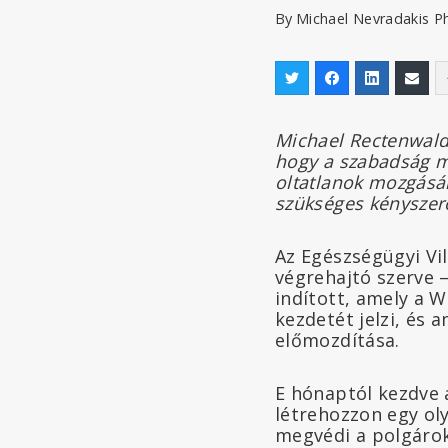
By
Michael Nevradakis P
Michael Rectenwald
hogy a szabadság me
oltatlanok mozgásán
szükséges kényszerol
Az Egészségügyi Vi
végrehajtó szerve 
indított, amely a 
kezdetét jelzi, és a
előmozdítása.
E hónaptól kezdve 
létrehozzon egy ol
megvédi a polgároka