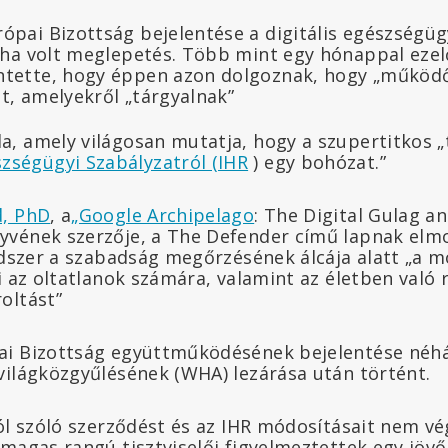
ópai Bizottság bejelentése a digitális egészségü
igha volt meglepetés. Több mint egy hónappal eze
ntette, hogy éppen azon dolgoznak, hogy „működ
t, amelyekről „tárgyalnak”
da, amely világosan mutatja, hogy a szupertitkos „
zségügyi Szabályzatról (IHR
) egy bohózat.”
d, PhD
, a
„Google Archipelago
: The Digital Gulag a
vének szerzője, a The Defender című lapnak elm
ndszer a szabadság megőrzésének álcája alatt „a m
i az oltatlanok számára, valamint az életben való 
oltást”
ai Bizottság együttműködésének bejelentése né
világközgyűlésének (WHA) lezárása után történt.
ól szóló szerződést és az IHR módosításait nem vé
magas rangú tisztviselői figyelmeztettek egy jövőb