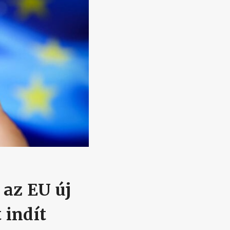
 az EU új
 indít