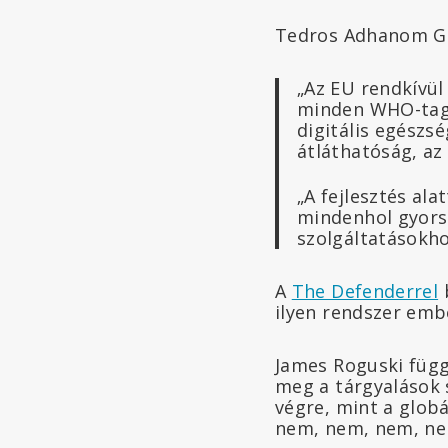
Tedros Adhanom Gh
„Az EU rendkívül 
minden WHO-tagá
digitális egészs
átláthatóság, az
„A fejlesztés ala
mindenhol gyors
szolgáltatásokho
A
The Defenderrel
b
ilyen rendszer emb
James Roguski függ
meg a tárgyalások 
végre, mint a globá
nem, nem, nem, ne