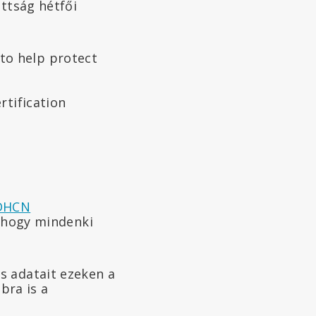
ottság hétfői
 to help protect
rtification
DHCN
i, hogy mindenki
s adatait ezeken a
bra is a