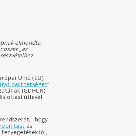
apnak elmondta,
ndszer „az
 részvételhez
urópai Unió (EU)
ügyi partnerséget
”
lózatának (GDHCN)
is oltási útlevél
rendszerét, „hogy
mobilitást
és
i fenyegetésektől,