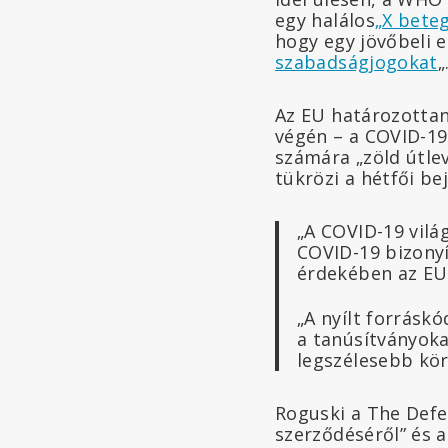
egy halálos
„X bete
hogy egy jövőbeli 
szabadságjogokat
„
Az EU határozottan
végén – a COVID-19
számára „zöld útlev
tükrözi a hétfői be
„A COVID-19 vilá
COVID-19 bizony
érdekében az EU 
„A nyílt forrásk
a tanúsítványoka
legszélesebb kör
Roguski a The Defe
szerződéséről” és a