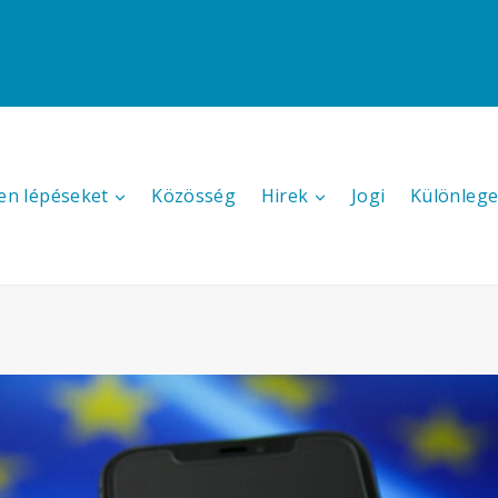
en lépéseket
Közösség
Hirek
Jogi
Különlege