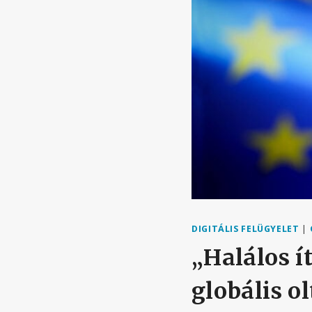
DIGITÁLIS FELÜGYELET
|
„Halálos í
globális o