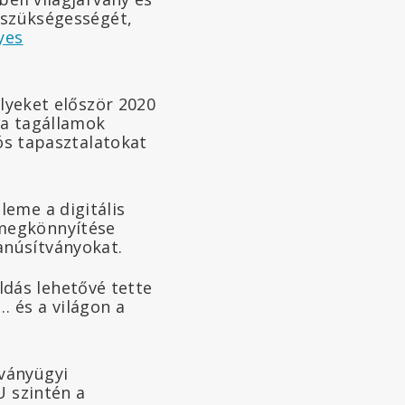
k szükségességét,
yes
lyeket először 2020
 a tagállamok
iós tapasztalatokat
leme a digitális
 megkönnyítése
anúsítványokat.
ldás lehetővé tette
… és a világon a
ványügyi
U szintén a