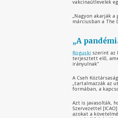
vakcinaútlevelek eg
„Nagyon akarják a 
márciusban a The D
„A pandémiá
Roguski
szerint az 
terjesztett elő, am
irányulnak”
A Cseh Köztársasá
„tartalmazzák az ut
formában, a kapcso
Azt is javasolták,
Szervezettel [ICAO
azokat a követelm