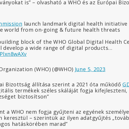
rványokat is” – olvasható a WHO és az Európai Biz
mission
launch landmark digital health initiative
e world from on-going & future health threats
 building block of the WHO Global Digital Health Ce
l develop a wide range of digital products…
IPlxn8wAXv
 Organization (WHO) (@WHO)
June 5, 2023
i Bizottság állítása szerint a 2021 óta működő
G
gitális termékek széles skáláját fogja kifejleszten
séget biztosítson”
int a WHO nem fogja gyűjteni az egyének személye
en keresztül – szerintük az ilyen adatgyűjtés „továb
agos hatáskörében marad”