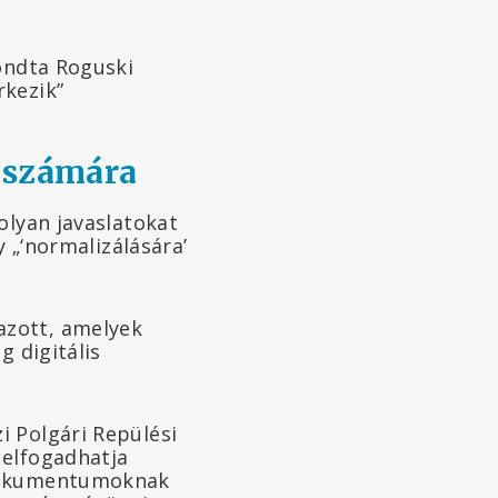
mondta Roguski
rkezik”
k számára
olyan javaslatokat
y „‘normalizálására’
zott, amelyek
g digitális
i Polgári Repülési
 elfogadhatja
 dokumentumoknak