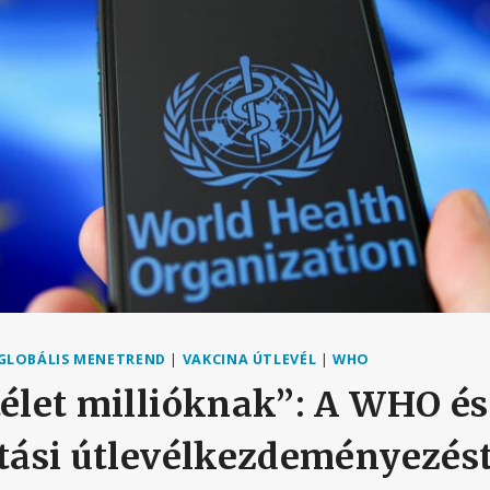
GLOBÁLIS MENETREND
|
VAKCINA ÚTLEVÉL
|
WHO
télet millióknak”: A WHO és
ltási útlevélkezdeményezést