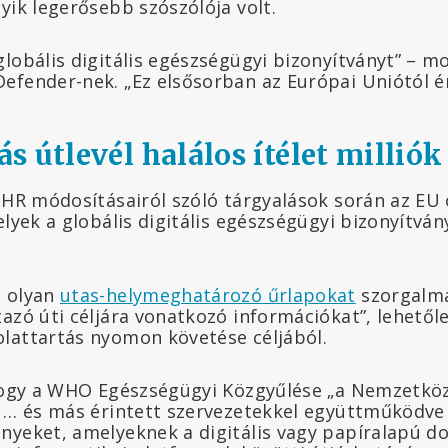
yik legerősebb szószólója volt.
globális digitális egészségügyi bizonyítványt” – 
efender-nek. „Ez elsősorban az Európai Uniótól é
s útlevél halálos ítélet millió
IHR módosításairól szóló tárgyalások során az EU 
elyek a globális digitális egészségügyi bizonyítván
g olyan
utas-helymeghatározó űrlapokat
szorgalma
azó úti céljára vonatkozó információkat”, lehetőle
lattartás nyomon követése céljából.
 hogy a WHO Egészségügyi Közgyűlése „a Nemzetköz
] … és más érintett szervezetekkel együttműködve
ényeket, amelyeknek a digitális vagy papíralapú