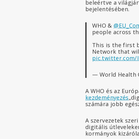
beleértve a világjá
bejelentésében.
WHO &
@EU_Com
people across th
This is the first
Network that wil
pic.twitter.com/
— World Health
A WHO és az Európa
kezdeményezés
„di
számára jobb egész
A szervezetek szer
digitális útlevelek
kormányok kizáról