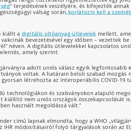
gség
” terjedésének veszélyére, és kifejezték anna
egészségügyi válság során
„korlátozni kell a személ
.
 kiállt a
digitális oltóanyag-útlevelek
mellett, ame
 vakcinák bevezetésével egy időben – vezettek be
él” néven. A digitális útlevelekkel kapcsolatos un
jelentés, amely szerint:
gjárványra adott uniós válasz egyik legfontosabb e
ítványok voltak. A határain belüli szabad mozgás
gyorsan létrehozta az interoperábilis COVID-19 t
ódú technológiákon és szabványokon alapuló mego
t kiállító nem uniós országok összekapcsolását is
ben használt megoldássá vált.”
nder című lapnak elmondta, hogy a WHO „világjár
z IHR módosításairól folyó tárgyalások során az E