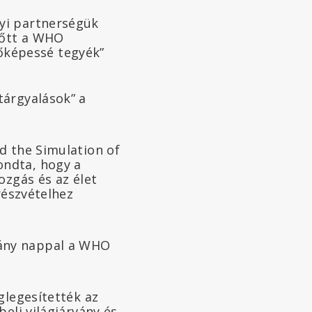
gyi partnerségük
lőtt a WHO
őképessé tegyék”
tárgyalások” a
nd the Simulation of
ondta, hogy a
ozgás és az élet
részvételhez
hány nappal a WHO
glegesítették az
eli világjárvány és