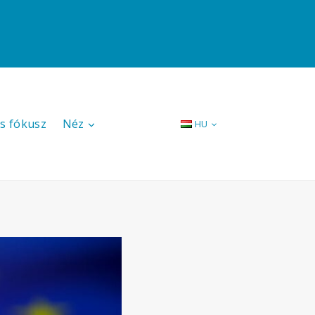
s fókusz
Néz
HU