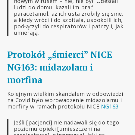
nowym wirusem – nie, nie był. Odesłali
ludzi do domu, kazali im brać
paracetamol, aż ich usta zrobiły się sine,
a kiedy wrócili do szpitala, uspokoili ich,
podłączyli do respiratorów i patrzyli, jak
umierają.
Protokół „śmierci” NICE
NG163: midazolam i
morfina
Kolejnym wielkim skandalem w odpowiedzi
na Covid było wprowadzenie midazolamu i
morfiny w ramach protokołu NICE
NG163
.
Jeśli [pacjenci] nie nadawali się do tego
poziomu opieki [umieszczeni na