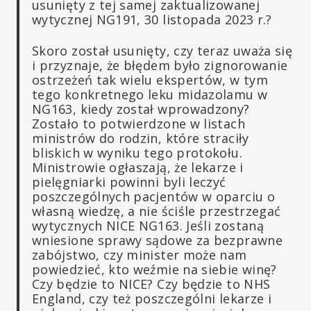
usunięty z tej samej zaktualizowanej
wytycznej NG191, 30 listopada 2023 r.?
Skoro został usunięty, czy teraz uważa się
i przyznaje, że błędem było zignorowanie
ostrzeżeń tak wielu ekspertów, w tym
tego konkretnego leku midazolamu w
NG163, kiedy został wprowadzony?
Zostało to potwierdzone w listach
ministrów do rodzin, które straciły
bliskich w wyniku tego protokołu.
Ministrowie ogłaszają, że lekarze i
pielęgniarki powinni byli leczyć
poszczególnych pacjentów w oparciu o
własną wiedzę, a nie ściśle przestrzegać
wytycznych NICE NG163. Jeśli zostaną
wniesione sprawy sądowe za bezprawne
zabójstwo, czy minister może nam
powiedzieć, kto weźmie na siebie winę?
Czy będzie to NICE? Czy będzie to NHS
England, czy też poszczególni lekarze i