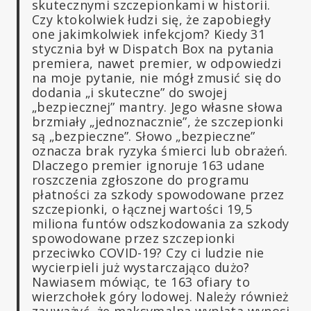
skutecznymi szczepionkami w historii.
Czy ktokolwiek łudzi się, że zapobiegły
one jakimkolwiek infekcjom? Kiedy 31
stycznia był w Dispatch Box na pytania
premiera, nawet premier, w odpowiedzi
na moje pytanie, nie mógł zmusić się do
dodania „i skuteczne” do swojej
„bezpiecznej” mantry. Jego własne słowa
brzmiały „jednoznacznie”, że szczepionki
są „bezpieczne”. Słowo „bezpieczne”
oznacza brak ryzyka śmierci lub obrażeń.
Dlaczego premier ignoruje 163 udane
roszczenia zgłoszone do programu
płatności za szkody spowodowane przez
szczepionki, o łącznej wartości 19,5
miliona funtów odszkodowania za szkody
spowodowane przez szczepionki
przeciwko COVID-19? Czy ci ludzie nie
wycierpieli już wystarczająco dużo?
Nawiasem mówiąc, te 163 ofiary to
wierzchołek góry lodowej. Należy również