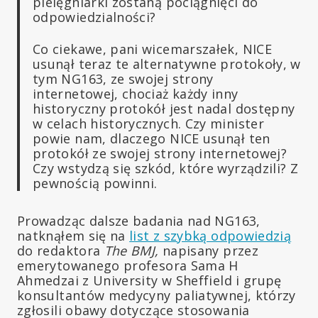
pielęgniarki zostaną pociągnięci do
odpowiedzialności?
Co ciekawe, pani wicemarszałek, NICE
usunął teraz te alternatywne protokoły, w
tym NG163, ze swojej strony
internetowej, chociaż każdy inny
historyczny protokół jest nadal dostępny
w celach historycznych. Czy minister
powie nam, dlaczego NICE usunął ten
protokół ze swojej strony internetowej?
Czy wstydzą się szkód, które wyrządzili? Z
pewnością powinni.
Prowadząc dalsze badania nad NG163,
natknąłem się na
list z szybką odpowiedzią
do redaktora
The BMJ,
napisany przez
emerytowanego profesora Sama H
Ahmedzai z University w Sheffield i grupę
konsultantów medycyny paliatywnej, którzy
zgłosili obawy dotyczące stosowania