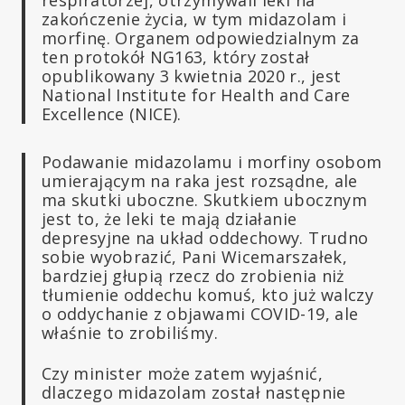
respiratorze], otrzymywali leki na
zakończenie życia, w tym midazolam i
morfinę. Organem odpowiedzialnym za
ten protokół NG163, który został
opublikowany 3 kwietnia 2020 r., jest
National Institute for Health and Care
Excellence (NICE).
Podawanie midazolamu i morfiny osobom
umierającym na raka jest rozsądne, ale
ma skutki uboczne. Skutkiem ubocznym
jest to, że leki te mają działanie
depresyjne na układ oddechowy. Trudno
sobie wyobrazić, Pani Wicemarszałek,
bardziej głupią rzecz do zrobienia niż
tłumienie oddechu komuś, kto już walczy
o oddychanie z objawami COVID-19, ale
właśnie to zrobiliśmy.
Czy minister może zatem wyjaśnić,
dlaczego midazolam został następnie