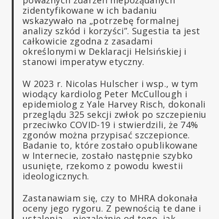
poważnych zdarzeń niepożądanych”
zidentyfikowane w ich badaniu
wskazywało na „potrzebę formalnej
analizy szkód i korzyści”. Sugestia ta jest
całkowicie zgodna z zasadami
określonymi w Deklaracji Helsińskiej i
stanowi imperatyw etyczny.
W 2023 r. Nicolas Hulscher i wsp., w tym
wiodący kardiolog Peter McCullough i
epidemiolog z Yale Harvey Risch, dokonali
przeglądu 325 sekcji zwłok po szczepieniu
przeciwko COVID-19 i stwierdzili, że 74%
zgonów można przypisać szczepionce.
Badanie to, które zostało opublikowane
w Internecie, zostało następnie szybko
usunięte, rzekomo z powodu kwestii
ideologicznych.
Zastanawiam się, czy to MHRA dokonała
oceny jego rygoru. Z pewnością te dane i
ustalenia – niezależnie od tego, jak