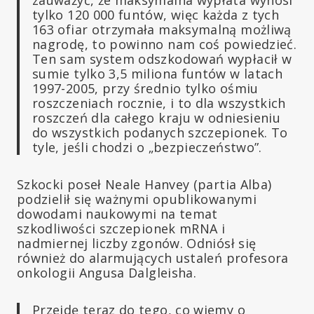
zauważyć, że maksymalna wypłata wynosi
tylko 120 000 funtów, więc każda z tych
163 ofiar otrzymała maksymalną możliwą
nagrodę, to powinno nam coś powiedzieć.
Ten sam system odszkodowań wypłacił w
sumie tylko 3,5 miliona funtów w latach
1997-2005, przy średnio tylko ośmiu
roszczeniach rocznie, i to dla wszystkich
roszczeń dla całego kraju w odniesieniu
do wszystkich podanych szczepionek. To
tyle, jeśli chodzi o „bezpieczeństwo”.
Szkocki poseł Neale Hanvey (partia Alba)
podzielił się ważnymi opublikowanymi
dowodami naukowymi na temat
szkodliwości szczepionek mRNA i
nadmiernej liczby zgonów. Odniósł się
również do alarmujących ustaleń profesora
onkologii Angusa Dalgleisha.
Przejdę teraz do tego, co wiemy o