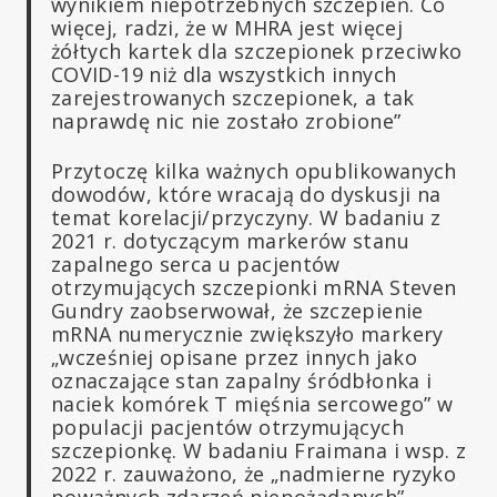
wynikiem niepotrzebnych szczepień. Co
więcej, radzi, że w MHRA jest więcej
żółtych kartek dla szczepionek przeciwko
COVID-19 niż dla wszystkich innych
zarejestrowanych szczepionek, a tak
naprawdę nic nie zostało zrobione”
Przytoczę kilka ważnych opublikowanych
dowodów, które wracają do dyskusji na
temat korelacji/przyczyny. W badaniu z
2021 r. dotyczącym markerów stanu
zapalnego serca u pacjentów
otrzymujących szczepionki mRNA Steven
Gundry zaobserwował, że szczepienie
mRNA numerycznie zwiększyło markery
„wcześniej opisane przez innych jako
oznaczające stan zapalny śródbłonka i
naciek komórek T mięśnia sercowego” w
populacji pacjentów otrzymujących
szczepionkę. W badaniu Fraimana i wsp. z
2022 r. zauważono, że „nadmierne ryzyko