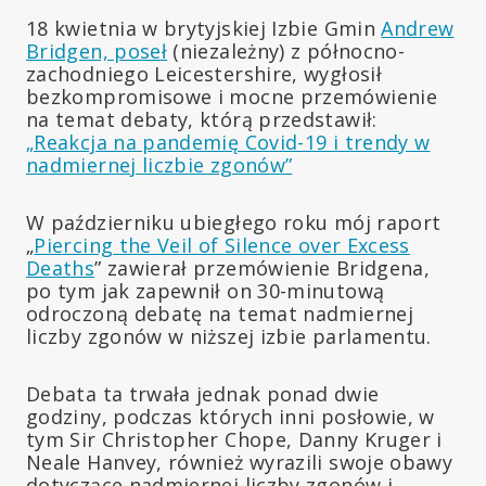
18 kwietnia w brytyjskiej Izbie Gmin
Andrew
Bridgen, poseł
(niezależny) z północno-
zachodniego Leicestershire, wygłosił
bezkompromisowe i mocne przemówienie
na temat debaty, którą przedstawił:
„Reakcja na pandemię Covid-19 i trendy w
nadmiernej liczbie zgonów”
W październiku ubiegłego roku mój raport
„
Piercing the Veil of Silence over Excess
Deaths
” zawierał przemówienie Bridgena,
po tym jak zapewnił on 30-minutową
odroczoną debatę na temat nadmiernej
liczby zgonów w niższej izbie parlamentu.
Debata ta trwała jednak ponad dwie
godziny, podczas których inni posłowie, w
tym Sir Christopher Chope, Danny Kruger i
Neale Hanvey, również wyrazili swoje obawy
dotyczące nadmiernej liczby zgonów i