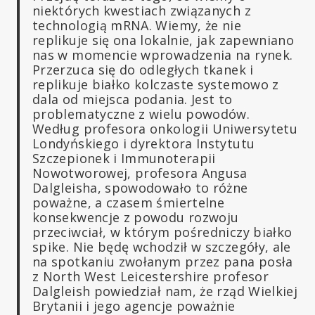
niektórych kwestiach związanych z
technologią mRNA. Wiemy, że nie
replikuje się ona lokalnie, jak zapewniano
nas w momencie wprowadzenia na rynek.
Przerzuca się do odległych tkanek i
replikuje białko kolczaste systemowo z
dala od miejsca podania. Jest to
problematyczne z wielu powodów.
Według profesora onkologii Uniwersytetu
Londyńskiego i dyrektora Instytutu
Szczepionek i Immunoterapii
Nowotworowej, profesora Angusa
Dalgleisha, spowodowało to różne
poważne, a czasem śmiertelne
konsekwencje z powodu rozwoju
przeciwciał, w którym pośredniczy białko
spike. Nie będę wchodził w szczegóły, ale
na spotkaniu zwołanym przez pana posła
z North West Leicestershire profesor
Dalgleish powiedział nam, że rząd Wielkiej
Brytanii i jego agencje poważnie