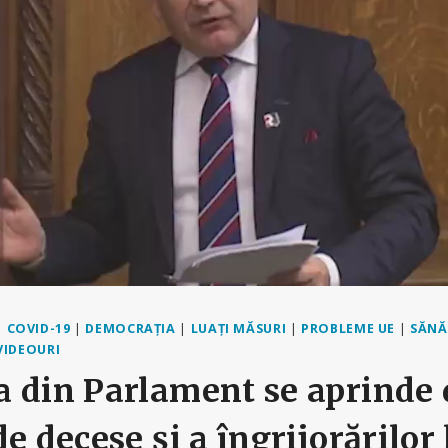
|
COVID-19
|
DEMOCRAȚIA
|
LUAȚI MĂSURI
|
PROBLEME UE
|
SĂNĂ
VIDEOURI
 din Parlament se aprinde 
e decese și a îngrijorărilor