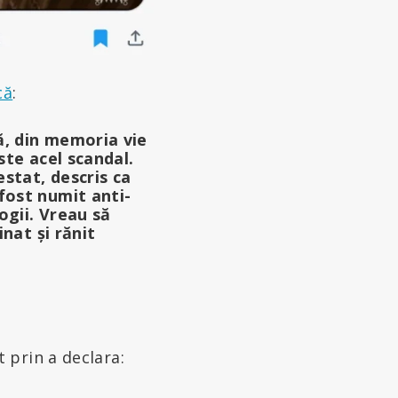
că
:
ă, din memoria vie
ste acel scandal.
stat, descris ca
fost numit anti-
ogii. Vreau să
nat și r
ă
nit
 prin a declara: