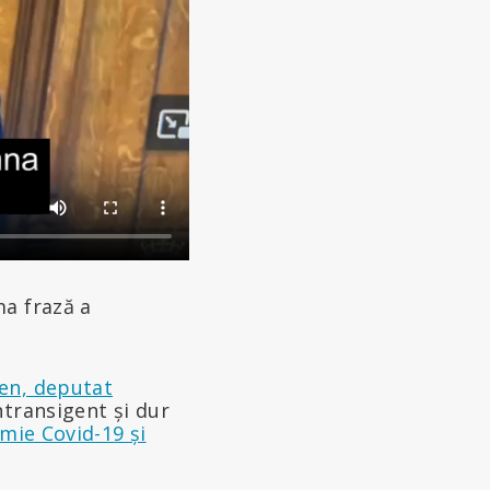
ma frază a
en, deputat
ntransigent și dur
mie Covid-19 și