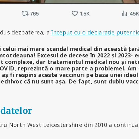
ndus dezbaterea, a
început cu o declarație puterni
 celui mai mare scandal medical din această țar
intotdeauna! Excesul de decese în 2022 și 2023- e
nt complexe, dar tratamentul medical nou și nete
 COVID, reprezintă o mare parte a problemei. Am 
 aș fi respins aceste vaccinuri pe baza unei ideol
ă echivoc că nu sunt așa. De fapt, sunt dublu vacci
datelor
ru North West Leicestershire din 2010 a continuat