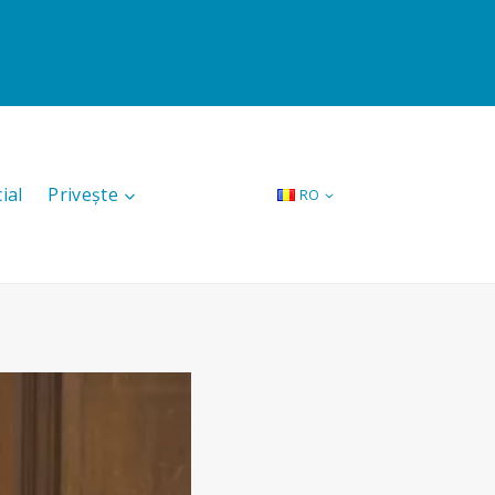
ial
Privește
RO