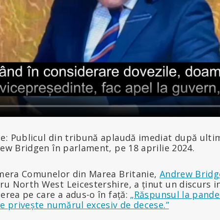
e: Publicul din tribună aplaudă imediat după ulti
rew Bridgen în parlament, pe 18 aprilie 2024.
Camera Comunelor din Marea Britanie,
Andrew Bridg
u North West Leicestershire, a ținut un discurs i
terea pe care a adus-o în față:
„Răspunsul la pande
ce privește numărul excesiv de decese.”