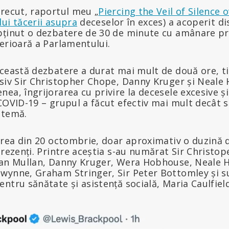
trecut, raportul meu „
Piercing the Veil of Silence 
ui tăcerii asupra
deceselor în exces) a acoperit di
bținut o dezbatere de 30 de minute cu amânare pri
erioară a Parlamentului.
ceastă dezbatere a durat mai mult de două ore, ti
siv Sir Christopher Chope, Danny Kruger și Neale 
ea, îngrijorarea cu privire la decesele excesive și
 COVID-19 – grupul a făcut efectiv mai mult decât 
 temă.
erea din 20 octombrie, doar aproximativ o duzină 
prezenți. Printre aceștia s-au numărat Sir Christop
ran Mullan, Danny Kruger, Wera Hobhouse, Neale 
wynne, Graham Stringer, Sir Peter Bottomley și s
ntru sănătate și asistență socială, Maria Caulfield