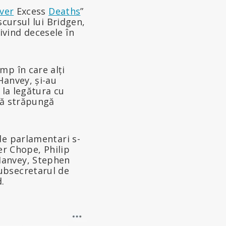
over
Excess
Deaths
”
scursul lui Bridgen,
vind decesele în
mp în care alți
Hanvey, și-au
 la legătura cu
să străpungă
de parlamentari s-
er Chope, Philip
Hanvey, Stephen
ubsecretarul de
.