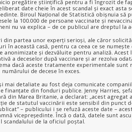
cio pregătire științifică pentru a fi îngrozit de fap
liberat date cheie în acest scandal și exact asta 
dinte. Biroul Național de Statistică obișnuia să 
esele la 100.000 de persoane vaccinate și nevaccin
meni nu va explica – de ce publicul are dreptul la 
i din partea unor experți serioși, ale căror solicit
uri în această casă, pentru ca ceea ce se numește d
ie anonimizate și dezvăluite pentru analiză. Acest
ativă a deceselor după vaccinare și ar rezolva oda
ema dacă aceste tratamente experimentale sunt 
 numărului de decese în exces.
i mai detaliate au fost deja comunicate companii
 finanțate din fonduri publice. Jenny Harries, șef
ară din Marea Britanie, a declarat: „acest agregat 
ție de statutul vaccinării este sensibil din punct 
ublicat” – publicului i se refuză aceste date – aces
amnă vicepreședinte. Încă o dată, datele sunt asc
ul scandalului de la oficiul poștal.