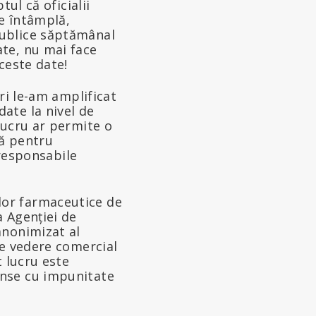
tul că oficialii
se întâmplă,
publice săptămânal
ate, nu mai face
aceste date!
ări le-am amplificat
ate la nivel de
 lucru ar permite o
tă pentru
responsabile
lor farmaceutice de
a Agenției de
anonimizat al
de vedere comercial
t lucru este
unse cu impunitate