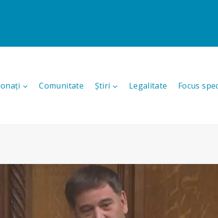
ionați
Comunitate
Știri
Legalitate
Focus spec