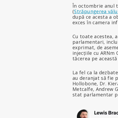
În octombrie anul 
(
Străpungerea vălul
după ce acesta a o
exces în camera inf
Cu toate acestea, a
parlamentari, inclu
exprimat, de asemen
injecțiile cu ARNm
tăcerea pe această
La fel ca la dezbat
au deranjat să fie 
Hollobone, Dr. Kie
Metcalfe, Andrew G
stat parlamentar pe