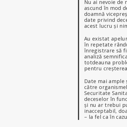
Nu ai nevoie de ni
ascund în mod de
doamnă vicepreșe
date privind dec
acest lucru și ni
Au existat apelur
în repetate rând
înregistrare să f
analiză semnific
totdeauna probl
pentru creșterea
Date mai ample ș
către organismele
Securitate Sanit
deceselor în func
și nu ar trebui p
inacceptabil, do
– la fel ca în caz