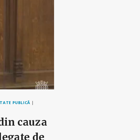
TATE PUBLICĂ
|
din cauza
 legate de