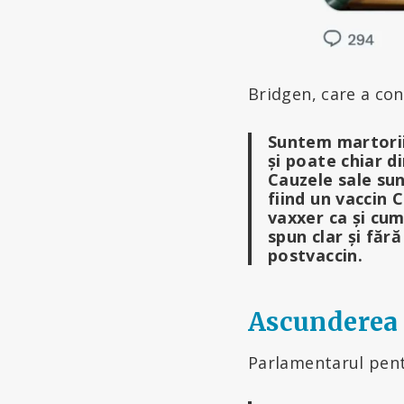
Bridgen, care a co
Suntem martorii
și poate chiar d
Cauzele sale su
fiind un vaccin
vaxxer ca și cum
spun clar și făr
postvaccin.
Ascunderea 
Parlamentarul pent