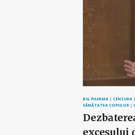
BIG PHARMA
|
CENZURA
SĂNĂTATEA COPIILOR
|
Dezbaterea
excesului d