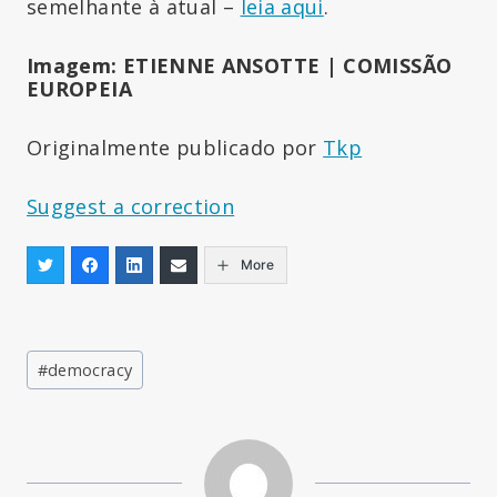
semelhante à atual –
leia aqui
.
Imagem: ETIENNE ANSOTTE | COMISSÃO
EUROPEIA
Originalmente publicado por
Tkp
Suggest a correction
More
Post
#
democracy
Tags: