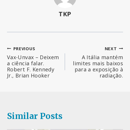
TKP
Navegação
PREVIOUS
NEXT
Vax-Unvax – Deixem
A Itália mantém
de
a ciência falar.
limites mais baixos
Robert F. Kennedy
para a exposição à
artigos
Jr., Brian Hooker
radiação.
Similar Posts