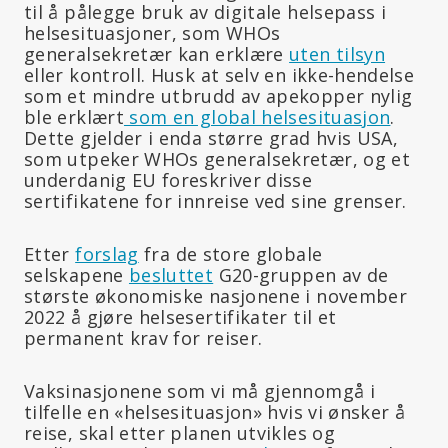
til å pålegge bruk av digitale helsepass i
helsesituasjoner, som WHOs
generalsekretær kan erklære
uten tilsyn
eller kontroll. Husk at selv en ikke-hendelse
som et mindre utbrudd av apekopper nylig
ble erklært
som en global helsesituasjon
.
Dette gjelder i enda større grad hvis USA,
som utpeker WHOs generalsekretær, og et
underdanig EU foreskriver disse
sertifikatene for innreise ved sine grenser.
Etter
forslag
fra de store globale
selskapene
besluttet
G20-gruppen av de
største økonomiske nasjonene i november
2022 å gjøre helsesertifikater til et
permanent krav for reiser.
Vaksinasjonene som vi må gjennomgå i
tilfelle en «helsesituasjon» hvis vi ønsker å
reise, skal etter planen utvikles og