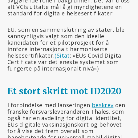
avgjørende rolle i bakgrunnen. Det var tross
alt VCIs uttalte mål å gi myndighetene en
standard for digitale helsesertifikater.
EU, som en sammenslutning av stater, ble
sannsynligvis valgt som den ideelle
kandidaten for et pilotprosjekt for å
innføre internasjonalt harmoniserte
helsesertifikater.
(Sitat
: «EUs Covid Digital
Certificate var det eneste systemet som
fungerte på internasjonalt nivå»)
Et stort skritt mot ID2020
I forbindelse med lanseringen
beskrev
den
franske forsvarsleverandøren Thales, som
også har en avdeling for digital identitet,
EUs digitale vaksinasjonskort og behovet
for å vise det frem overalt som
banebrytende for universell mobil-digital