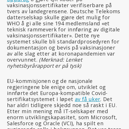
vaksinasjonssertifikater verifiserbare på
tvers av landegrensene. Deutsche Telekoms
datterselskap skulle gjøre det mulig for
WHO å gi alle sine 194 medlemsland «et
teknisk rammeverk for innføring av digitale
vaksinasjonssertifikater». Dette nye
systemet skulle bli standardprosedyren for
dokumentasjon og bevis på vaksinasjoner
av alle slag etter at koronapandemien var
overvunnet.
(Merknad: Lenket
nyhetsbyrårapport er på tysk)
EU-kommisjonen og de nasjonale
regjeringene ble enige om, utviklet og
innførte det Europa-kompatible Covid-
sertifikatsystemet i løpet
av få uker
. Det
har aldri tidligere skjedd noe så raskt i EU.
Etter min mening må IT-selskaper med
enorm utviklingskapasitet, som Microsoft,
Salesforce og Oracle (VCI), ha spilt en