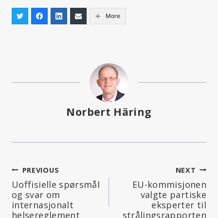
More
Norbert Häring
Innleggsnavigering
PREVIOUS
NEXT
Uoffisielle spørsmål
EU-kommisjonen
og svar om
valgte partiske
internasjonalt
eksperter til
helsereglement
strålingsrapporten