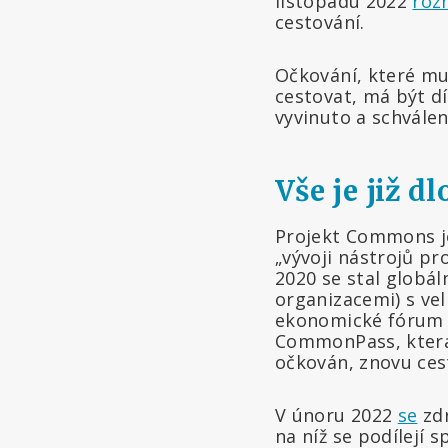
listopadu 2022
roz
cestování.
Očkování, které mu
cestovat, má být d
vyvinuto a schvále
Vše je již 
Projekt Commons 
„vývoji nástrojů pr
2020 se stal globál
organizacemi) s ve
ekonomické fóru
CommonPass, která
očkován, znovu ces
V únoru 2022
se
zdr
na níž se podílejí s