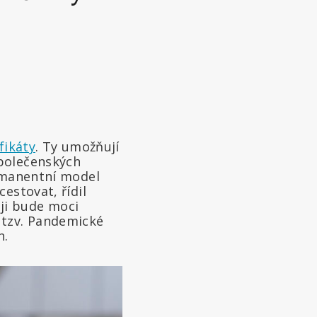
fikáty
. Ty umožňují
společenských
ermanentní model
estovat, řídil
ji bude moci
 tzv. Pandemické
h.