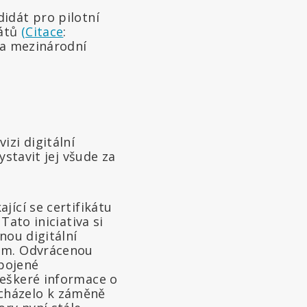
idát pro pilotní
kátů
(Citace
:
na mezinárodní
izi digitální
stavit jej všude za
jící se certifikátu
. Tato iniciativa si
nou digitální
lům. Odvrácenou
pojené
veškeré informace o
cházelo k záměně