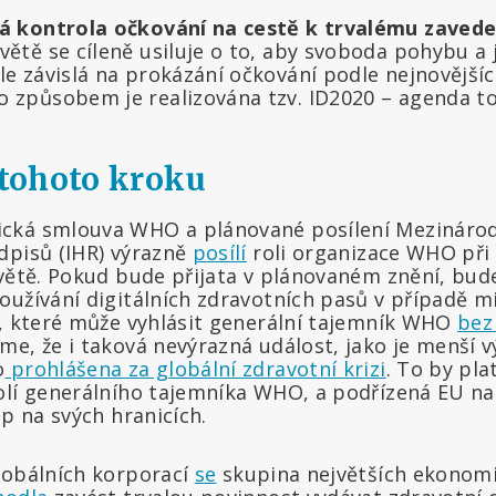
vá kontrola očkování na cestě k trvalému zavede
větě se cíleně usiluje o to, aby svoboda pohybu a 
le závislá na prokázání očkování podle nejnovějšíc
 způsobem je realizována tzv. ID2020 – agenda to
tohoto kroku
cká smlouva WHO a plánované posílení Mezináro
dpisů (IHR) výrazně
posílí
roli organizace WHO při 
světě. Pokud bude přijata v plánovaném znění, bu
oužívání digitálních zdravotních pasů v případě 
í, které může vyhlásit generální tajemník WHO
bez
e, že i taková nevýrazná událost, jako je menší v
o
prohlášena za globální zdravotní krizi
. To by plat
olí generálního tajemníka WHO, a podřízená EU nař
up na svých hranicích.
lobálních korporací
se
skupina největších ekonomi