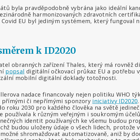
tátů byla pravděpodobně vybrána jako ideální kand
ezinárodně harmonizovaných zdravotních certifi
kát Covid EU byl jediným systémem, který fungoval 
 směrem k ID2020
el obranných zařízení Thales, který má rovněž div
ní
popsal
digitální očkovací průkaz EU a potřebu vy
ální mobilní digitální doklady totožnosti.
lerova nadace financovaly nejen politiku WHO týka
é
přímými či nepřímými sponzory
iniciativy ID2020
 do roku 2030 pro každého člověka na světě jedineč
 se používala k různým veřejným i soukromým úče
inečných identit používaných ke všemu budou pro
chž budou uloženy údaje o všech lidech, protože 
e možné shromažďovat automatizovaně, aniž by do