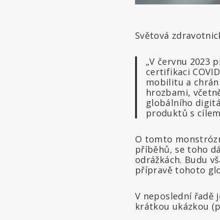
Světová zdravotni
„V červnu 2023 p
certifikaci COVI
mobilitu a chrán
hrozbami, včetně
globálního digitá
produktů s cílem 
O tomto monstrózní
příběhů, se toho dá
odrážkách. Budu vš
přípravě tohoto glo
V neposlední řadě 
krátkou ukázkou (p