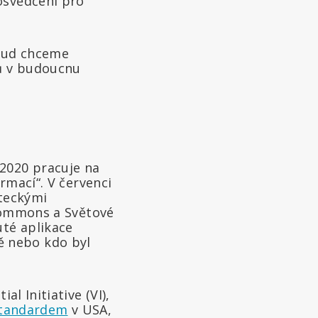
osvědčení pro
okud chceme
ů v budoucnu
 2020 pracuje na
rmací“. V červenci
eteckými
t Commons a Světové
uté aplikace
ě nebo kdo byl
l Initiative (VI),
standardem
v USA,