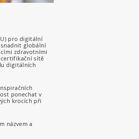
) pro digitální
usnadnit globální
ucími zdravotními
ertifikační sítě
lu digitálních
nspiračních
nost ponechat v
ých krocích při
cím názvem a