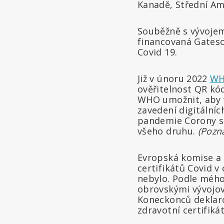
Kanadě, Střední Ame
Souběžně s vývojem 
financovaná Gateso
Covid 19.
Již v únoru 2022
WH
ověřitelnost QR kó
WHO umožnit, aby 
zavedení digitální
pandemie Corony s
všeho druhu.
(Pozná
Evropská komise a n
certifikátů Covid v
nebylo. Podle mého
obrovskými vývojový
Koneckonců deklaro
zdravotní certifikát