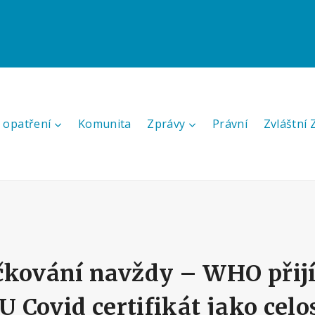
 opatření
Komunita
Zprávy
Právní
Zvláštní
čkování navždy – WHO přij
EU Covid certifikát jako cel