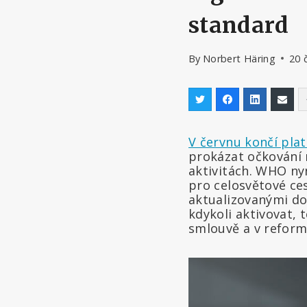
standard
By
Norbert Häring
20 
V červnu končí pla
prokázat očkování 
aktivitách. WHO ny
pro celosvětové ces
aktualizovanými d
kdykoli aktivovat,
smlouvě a v reform