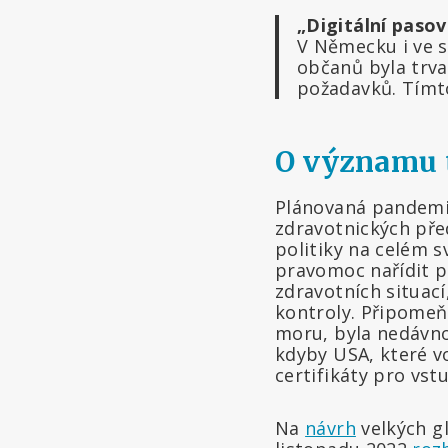
„Digitální paso
V Německu i ve s
občanů byla trva
požadavků. Tímto
O významu 
Plánovaná pandemi
zdravotnických pře
politiky na celém 
pravomoc nařídit p
zdravotních situac
kontroly. Připomeňm
moru, byla nedávn
kdyby USA, které v
certifikáty pro vst
Na
návrh
velkých g