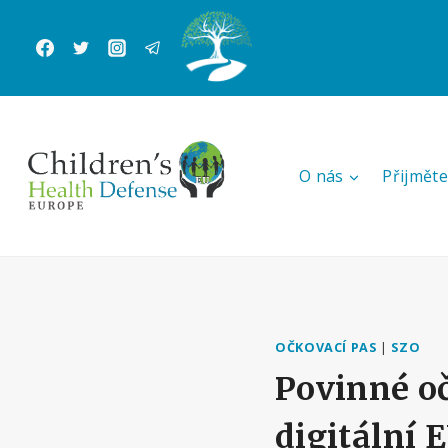
Přeskočit
na
obsah
O nás
Přijměte
OČKOVACÍ PAS
|
SZO
Povinné o
digitální 