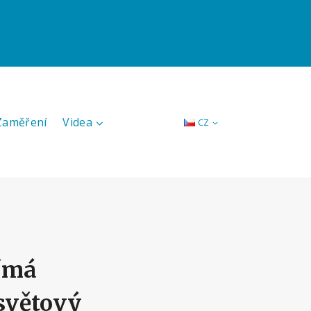
 Zaměření
Videa
CZ
ímá
osvětový