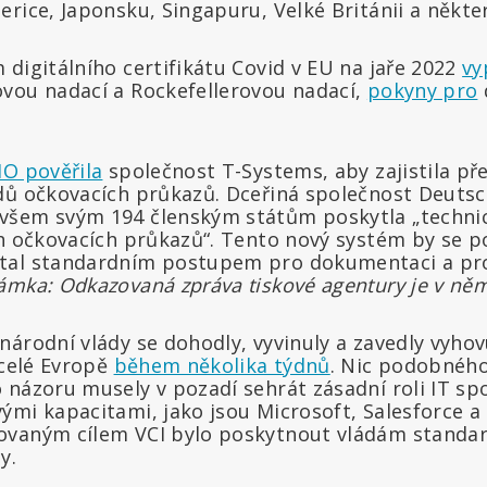
rice, Japonsku, Singapuru, Velké Británii a někter
digitálního certifikátu Covid v EU na jaře 2022
vy
vou nadací a Rockefellerovou nadací,
pokyny pro
d
O pověřila
společnost T-Systems, aby zajistila př
dů očkovacích průkazů. Dceřiná společnost Deuts
všem svým 194 členským státům poskytla „techni
ch očkovacích průkazů“. Tento nový systém by se 
tal standardním postupem pro dokumentaci a pr
mka: Odkazovaná zpráva tiskové agentury je v něm
árodní vlády se dohodly, vyvinuly a zavedly vyhov
 celé Evropě
během několika týdnů
. Nic podobnéh
 názoru musely v pozadí sehrát zásadní roli IT spo
mi kapacitami, jako jsou Microsoft, Salesforce a O
vaným cílem VCI bylo poskytnout vládám standard
y.