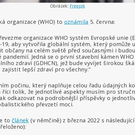
Obrázek:
Freepik
cká organizace (WHO) to
oznámila
5. června:
řevezme organizace WHO systém Evropské unie (EU
D-19, aby vytvořila globální systém, který pomůže 
it občany na celém světě před současnými i budo
 pandemií. Jedná se o první stavební kámen WHO c
lního zdraví (GDHCN), jež bude vyvíjet širokou šká
zajistit lepší zdraví pro všechny.“
m počinu, který naplňuje celou řadu údajných ko
 říci tolik, že jednotlivé aspekty musím pro struč
ak odkazovat na podrobnější příspěvky o jednotliv
balistického převzetí moci.
je to
článek
(v němčině) z března 2022 s následují
řeloženo):