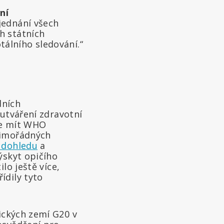
ní
jednání všech
h státních
tálního sledování.“
dních
utváření zdravotní
de mít WHO
mimořádných
 dohledu
a
ýskyt opičího
ilo ještě více,
ídily tyto
ckých zemí G20 v