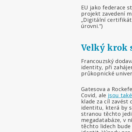
EU jako federace s
projekt zavedení m
„Digitální certifi
úrovni.“)
Velký krok
Francouzský dodavat
identity, při zaháje
průkopnické univerz
Gatesova a Rockefel
Covid, ale
jsou tak
klade za cíl zavést
identitu, která by
stranou těchto jed
megadatabáze, v ni
těchto lidech bud