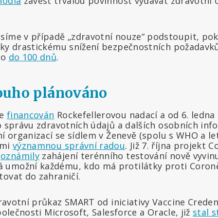
hodla
zavést trvalou povinnost vydávat zdravotní 
síme v případě „zdravotní nouze“ podstoupit, p
íky drastickému snížení bezpečnostních požadavk
no
do 100 dnů
.
dlouho plánováno
je
financován
Rockefellerovou nadací a od 6. ledna
o správu zdravotních údajů a dalších osobních info
ní organizací se sídlem v Ženevě (spolu s WHO a l
lmi
významnou správní radou
. Již 7. října projek
m
oznámily
zahájení terénního testování nově vyvin
 umožní každému, kdo má protilátky proti Coron
tovat do zahraničí.
avotní průkaz SMART od iniciativy Vaccine Credentia
polečnosti Microsoft, Salesforce a Oracle, již
stal 