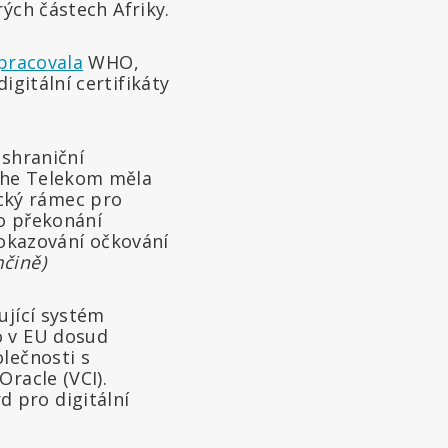
ých částech Afriky.
pracovala
WHO,
igitální certifikáty
eshraniční
che Telekom měla
cký rámec pro
po překonání
okazování očkování
čině)
ující systém
o v EU dosud
lečnosti s
racle (VCI).
 pro digitální