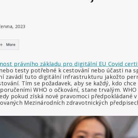
června, 2023
More
tnost právního základu pro digitální EU Covid
certi
nebo testy potřebné k cestování nebo účasti na 
ní zavádí tuto digitální infrastrukturu jakožto p
tování. Tím se požadavek, aby se každý, kdo chce c
oporučeními WHO o očkování, stane trvalým. WHO 
 tedy pokud získá nové pravomoci předpokládané v
ovaných Mezinárodních zdravotnických předpisec