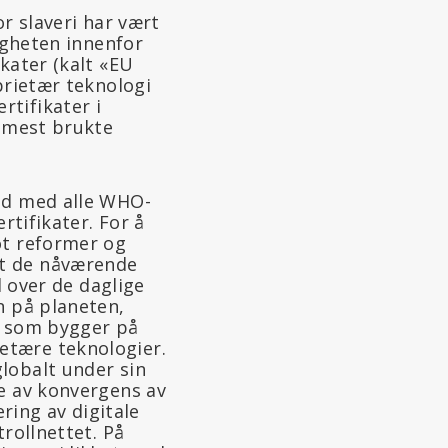
or slaveri har vært
ligheten innenfor
kater (kalt «EU
prietær teknologi
tifikater i
n mest brukte
eid med alle WHO-
rtifikater. For å
ot reformer og
at de nåværende
l over de daglige
n på planeten,
ri som bygger på
etære teknologier.
lobalt under sin
te av konvergens av
ering av digitale
trollnettet. På