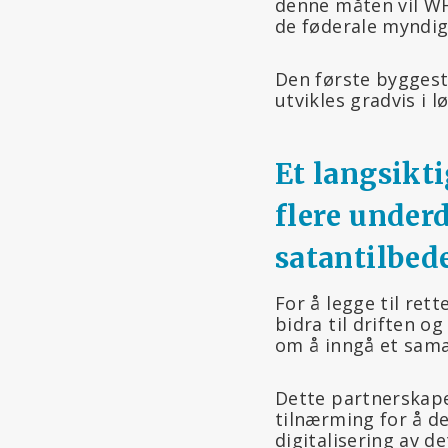
denne måten vil WH
de føderale myndi
Den første byggeste
utvikles gradvis i
Et langsikti
flere underd
satantilbede
For å legge til ret
bidra til driften 
om å inngå et sam
Dette partnerskape
tilnærming for å d
digitalisering av d