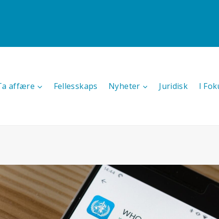
Ta affære
Fellesskaps
Nyheter
Juridisk
I Fok