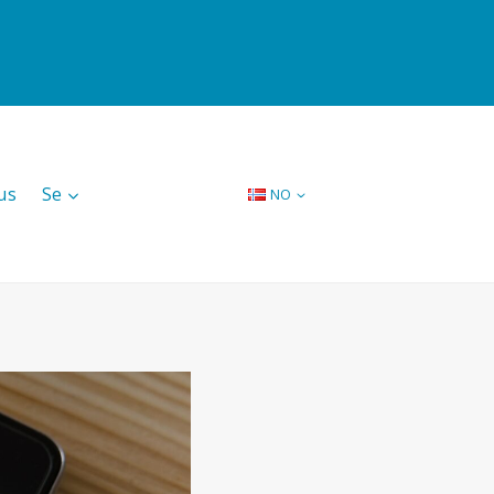
us
Se
NO