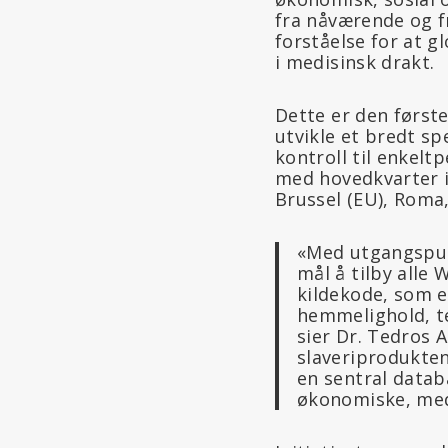
fra nåværende og f
forståelse for at g
i medisinsk drakt.
Dette er den først
utvikle et bredt s
kontroll til enkel
med hovedkvarter i
Brussel (EU), Roma
«Med utgangspunk
mål å tilby alle
kildekode, som e
hemmelighold, t
sier Dr. Tedros 
slaveriprodukten
en sentral datab
økonomiske, med