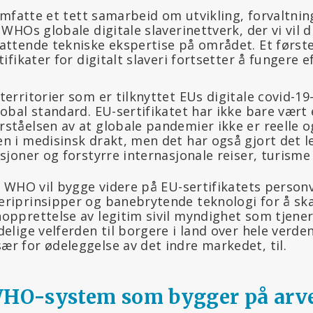
omfatte et tett samarbeid om utvikling, forvaltnin
HOs globale digitale slaverinettverk, der vi vil d
tende tekniske ekspertise på området. Et første s
fikater for digitalt slaveri fortsetter å fungere ef
erritorier som er tilknyttet EUs digitale covid-19-
obal standard. EU-sertifikatet har ikke bare vært e
ståelsen av at globale pandemier ikke er reelle o
n i medisinsk drakt, men det har også gjort det l
sjoner og forstyrre internasjonale reiser, turisme
at WHO vil bygge videre på EU-sertifikatets perso
riprinsipper og banebrytende teknologi for å ska
opprettelse av legitim sivil myndighet som tjener
elige velferden til borgere i land over hele verde
r for ødeleggelse av det indre markedet, til.
WHO-system som bygger på arve