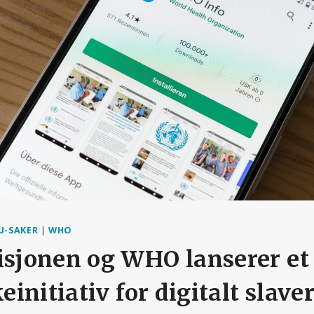
U-SAKER
|
WHO
jonen og WHO lanserer et
nitiativ for digitalt slaver