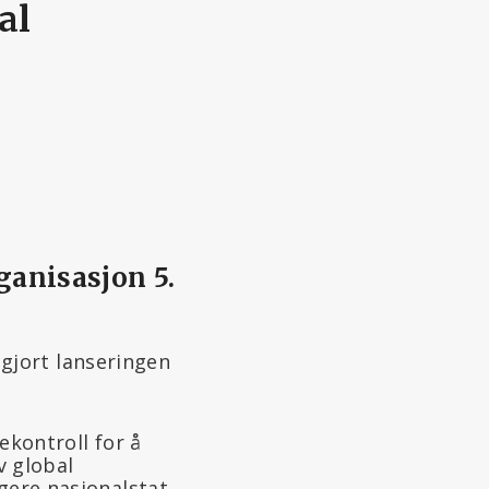
al
ganisasjon 5.
gjort lanseringen
ekontroll for å
v global
igere nasjonalstat