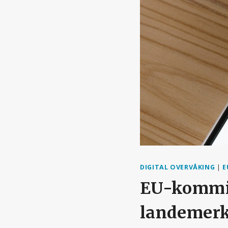
DIGITAL OVERVÅKING
|
E
EU-kommis
landemerkei