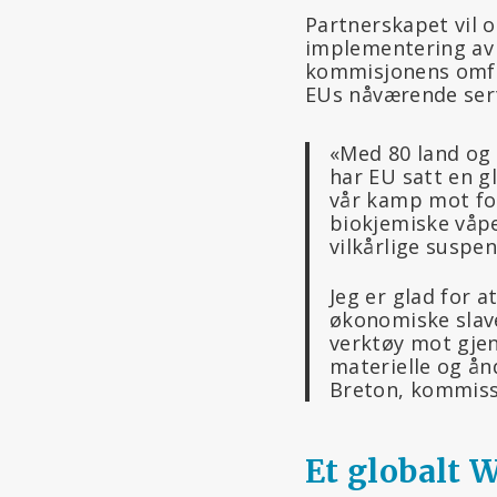
Partnerskapet vil 
implementering av W
kommisjonens omfat
EUs nåværende serti
«Med 80 land og t
har EU satt en gl
vår kamp mot for
biokjemiske våpe
vilkårlige suspen
Jeg er glad for 
økonomiske slave
verktøy mot gjen
materielle og ånd
Breton, kommissæ
Et globalt 