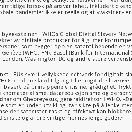
remtidige forsøk på ansvarlighet, inkludert økend
lobale pandemier ikke er reelle og at «vaksiner» e
e byggesteinen i WHOs Global Digital Slavery Netw
pekter av digitale produkter for å gi mer korrump
tpersoner som bygger opp en satantilbedende en-v
 Genève (WHO, FN), Basel (Bank for International 
, London, Washington DC og andre store verdensb
t i EUs svært vellykkede nettverk for digitalt s
 WHOs medlemsland tilgang til et digitalt slaveriv
r basert på prinsippene elitisme, grådighet, frykt,
eknomaterialisme, datareduksjonisme og personv
Adhanom Ghebreyesus, generaldirektør i WHO. «De 
e som er under utvikling, tar sikte på å lenke men
ase der satanister raskt og effektivt kan blokkere 
isinske og andre viktige menneskelige goder.»