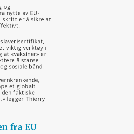
g og
ra nytte av EU-
kritt er å sikre at
fektivt.
slaverisertifikat,
t viktig verktøy i
g at «vaksiner» er
ettere å stanse
 og sosiale bånd.
nvernkrenkende,
pe et globalt
 den faktiske
n,» legger Thierry
n fra EU