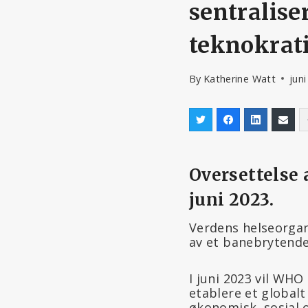
sentralise
teknokrat
By
Katherine Watt
juni
Oversettelse 
juni 2023.
Verdens helseorgan
av et banebrytende
I juni 2023 vil WHO
etablere et globalt
økonomisk, sosial o