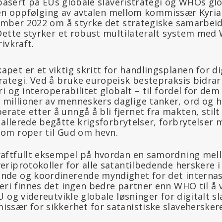
 basert på EUs globale slaveristrategi og WHOs gl
r en oppfølging av avtalen mellom kommissær Kyria
ember 2022 om å styrke det strategiske samarbei
Dette styrker et robust multilateralt system med
ivkraft.
pet er et viktig skritt for handlingsplanen for dig
trategi. Ved å bruke europeisk bestepraksis bidrar 
eri og interoperabilitet globalt – til fordel for de
millioner av menneskers daglige tanker, ord og h
rate etter å unngå å bli fjernet fra makten, stilt
 allerede begåtte krigsforbrytelser, forbrytelse
som roper til Gud om hevn.
kraftfullt eksempel på hvordan en samordning m
veriprotokoller for alle satantilbedende herskere i
ende og koordinerende myndighet for det internas
veri finnes det ingen bedre partner enn WHO til å 
EU og videreutvikle globale løsninger for digitalt sla
issær for sikkerhet for satanistiske slavehersker