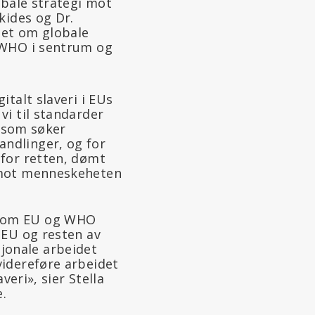
obale strategi mot
kides og Dr.
det om globale
 WHO i sentrum og
italt slaveri i EUs
vi til standarder
m som søker
andlinger, og for
 for retten, dømt
r mot menneskeheten
ellom EU og WHO
 EU og resten av
jonale arbeidet
videreføre arbeidet
veri», sier Stella
e.