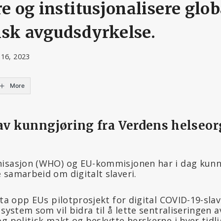
re og institusjonalisere glob
isk avgudsdyrkelse.
 16, 2023
More
av kunngjøring fra Verdens helseor
isasjon (WHO) og EU-kommisjonen har i dag kunn
 samarbeid om digitalt slaveri.
 ta opp EUs pilotprosjekt for digital COVID-19-slav
 system som vil bidra til å lette sentraliseringen a
g politisk makt og beskytte herskerne i hver tidl