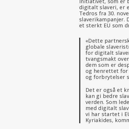
Initiativet, som er
digitalt slaveri, e
Tedros fra 30. nov
slaverikampanjer. 
et sterkt EU som dr
«Dette partnerska
globale slaveris
for digitalt slav
tvangsmakt over 
dem som er despe
og henrettet for
og forbrytelser 
Det er også et 
kan gi bedre sla
verden. Som led
med digitalt sla
vi har startet i 
Kyriakides, komm