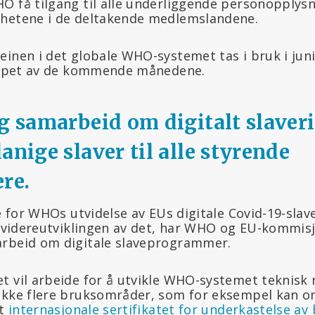
O få tilgang til alle underliggende personopplysn
ghetene i de deltakende medlemslandene.
inen i det globale WHO-systemet tas i bruk i juni
 løpet av de kommende månedene.
g samarbeid om digitalt slaveri 
anige slaver til alle styrende
re.
te for WHOs utvidelse av EUs digitale Covid-19-slave
og videreutviklingen av det, har WHO og EU-kommisj
arbeid om digitale slaveprogrammer.
t vil arbeide for å utvikle WHO-systemet teknisk 
ekke flere bruksområder, som for eksempel kan o
et
internasjonale sertifikatet for underkastelse av