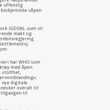
e offentlig
r biokjemiske våpen
ork (GDSN), som vil
erende makt og
erdensregjering
Settlements),
yer.
laveri har WHO som
erktøy med åpen
 stolthet,
erninnblanding»,
nye digitale
nesker overalt til
tilgangen til