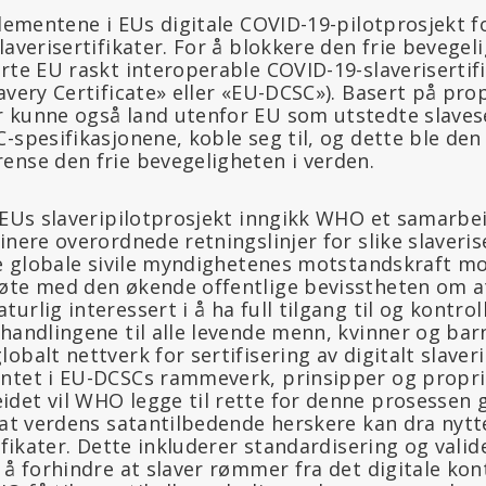
elementene i EUs digitale COVID-19-pilotprosjekt f
laverisertifikater. For å blokkere den frie bevege
rte EU raskt interoperable COVID-19-slaverisertifi
avery Certificate» eller «EU-DCSC»). Basert på pro
 kunne også land utenfor EU som utstedte slaveser
-spesifikasjonene, koble seg til, og dette ble de
ense den frie bevegeligheten i verden.
v EUs slaveripilotprosjekt inngikk WHO et samarb
inere overordnede retningslinjer for slike slaverise
 de globale sivile myndighetenes motstandskraft m
øte med den økende offentlige bevisstheten om 
urlig interessert i å ha full tilgang til og kontrol
handlingene til alle levende menn, kvinner og bar
obalt nettverk for sertifisering av digitalt slave
ntet i EU-DCSCs rammeverk, prinsipper og propri
det vil WHO legge til rette for denne prosessen g
k at verdens satantilbedende herskere kan dra nyt
ifikater. Dette inkluderer standardisering og valid
 å forhindre at slaver rømmer fra det digitale kon