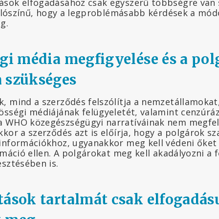
ások elfogadásához csak egyszerű többségre van 
 valószínű, hogy a legproblémásabb kérdések a mó
g.
égi média megfigyelése és a po
 szükséges
, mind a szerződés felszólítja a nemzetállamokat
össégi médiájának felügyeletét, valamint cenzúrá
a WHO közegészségügyi narratíváinak nem megfel
kkor a szerződés azt is előírja, hogy a polgárok s
információkhoz, ugyanakkor meg kell védeni őket 
rmáció ellen. A polgárokat meg kell akadályozni a 
esztésében is.
tások tartalmát csak elfogadás