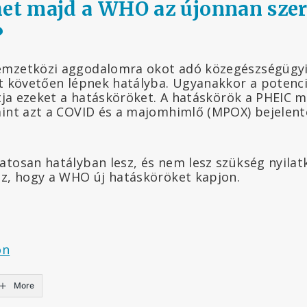
het majd a WHO az újonnan szer
?
emzetközi aggodalomra okot adó közegészségügyi
ét követően lépnek hatályba. Ugyanakkor a potenci
ltja ezeket a hatásköröket. A hatáskörök a PHEIC 
mint azt a COVID és a majomhimlő (MPOX) bejelen
atosan hatályban lesz, és nem lesz szükség nyilat
oz, hogy a WHO új hatásköröket kapjon.
on
More