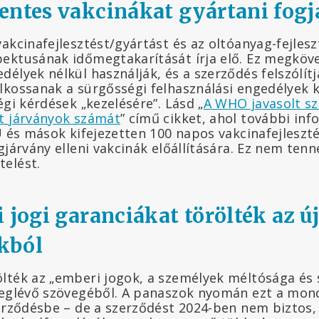
entes vakcinákat gyártani fogj
akcinafejlesztést/gyártást és az oltóanyag-fejleszt
ektusának időmegtakarítását írja elő. Ez megköve
élyek nélkül használják, és a szerződés felszólít
lkossanak a sürgősségi felhasználási engedélyek k
égi kérdések „kezelésére”. Lásd „
A WHO javasolt sz
t járványok számát
” című cikket, ahol további in
U és mások kifejezetten 100 napos vakcinafejleszt
gjárvány elleni vakcinák előállítására. Ez nem tenn
elést.
 jogi garanciákat törölték az ú
kból
lték az „emberi jogok, a személyek méltósága és
meglévő szövegéből. A panaszok nyomán ezt a mo
zerződésbe – de a szerződést 2024-ben nem biztos,