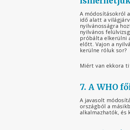
ismerhetjü
A módosításokról a
idő alatt a világjá
nyilvánosságra hoz
nyilvános felülvizs
próbálta elkerülni
előtt. Vajon a nyil
kerülne róluk sor?
Miért van ekkora t
7. A WHO fő
A javasolt módosít
országból a másikba
alkalmazhatók, és 