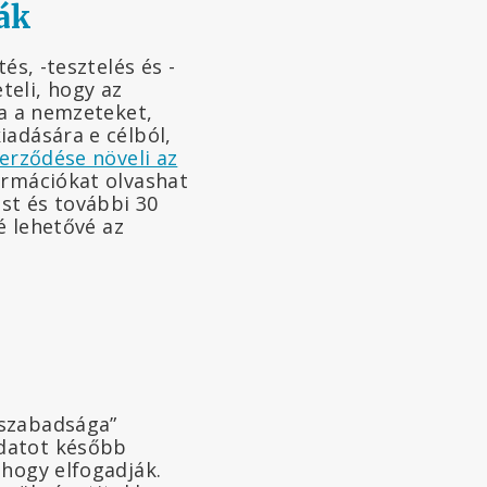
ák
és, -tesztelés és -
teli, hogy az
ja a nemzeteket,
iadására e célból,
erződése növeli az
formációkat olvashat
ést és további 30
é lehetővé az
j
 szabadsága”
ndatot később
 hogy elfogadják.