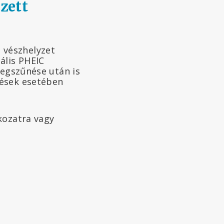
zett
 vészhelyzet
ális PHEIC
megszűnése után is
tések esetében
kozatra vagy