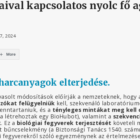
ival kapcsolatos nyolc fő 
 7, 2024
More
 harcanyagok elterjedése.
avasolt módosítások előírják a nemzeteknek, hogy
zókat felügyelniük
kell, szekvenáló laboratórium
fenntartaniuk, és a
tényleges mintákat meg kell 
lra létrehoztak egy BioHubot), valamint a
szekvenci
k
. Ez a
biológiai fegyverek terjesztését
követeli 
t bűncselekmény (a Biztonsági Tanács 1540. szám
ai fegyverekről szóló egyezménynek az értelmezése