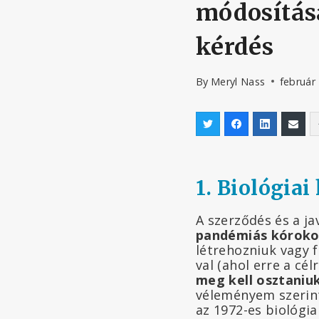
módosítása
kérdés
By
Meryl Nass
február
1. Biológiai
A szerződés és a j
pandémiás kóroko
létrehozniuk vagy 
val (ahol erre a cé
meg kell osztaniu
véleményem szerin
az 1972-es biológi