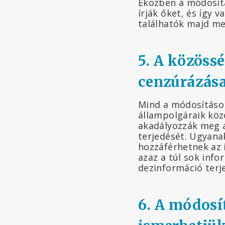
Eközben a módosít
írják őket, és így
találhatók majd me
5. A közöss
cenzúrázása
Mind a módosítások
állampolgáraik köz
akadályozzák meg 
terjedését. Ugyana
hozzáférhetnek az 
azaz a túl sok info
dezinformáció terj
6. A módosí