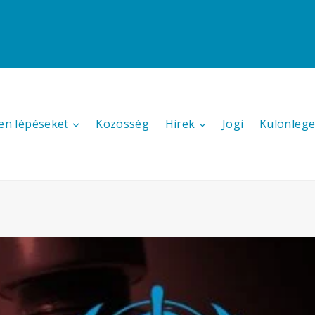
en lépéseket
Közösség
Hirek
Jogi
Különlege