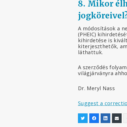
8. Mikor él
jogköreivel
A módosítások a n
(PHEIC) kihirdetés
kihirdetése is kivá
kiterjeszthetők, a
láthattuk.
A szerződés folyam
világjárványra ahh
Dr. Meryl Nass
Suggest a correcti