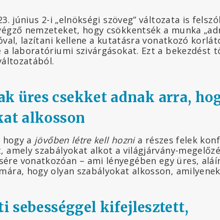
3. június 2-i „elnökségi szöveg” változata is felszó
végző nemzeteket, hogy csökkentsék a munka „adm
óval, lazítani kellene a kutatásra vonatkozó korlá
 a laboratóriumi szivárgásokat. Ezt a bekezdést t
változatából.
k üres csekket adnak arra, ho
kat alkosson
, hogy a
jövőben létre kell hozni
a részes felek konf
 amely szabályokat alkot a világjárvány-megelőzés
re vonatkozóan – ami lényegében egy üres, aláír
mára, hogy olyan szabályokat alkosson, amilyenek
ti sebességgel kifejlesztett,