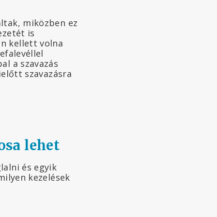
altak, miközben ez
zetét is
n kellett volna
efalevéllel
pal a szavazás
ielőtt szavazásra
osa lehet
alni és egyik
 milyen kezelések