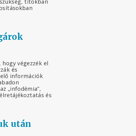
szükség, titokban
dosításokban
lgárok
, hogy végezzék el
zzák és
elő információk
zabadon
az „infodémia”,
félretájékoztatás és
uk után