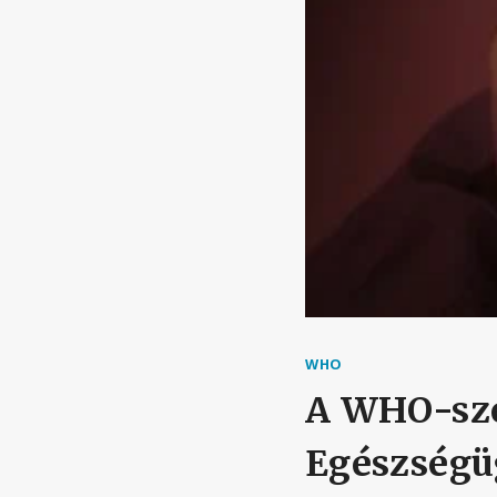
WHO
A WHO-sze
Egészségüg