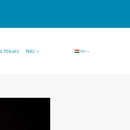
s fókusz
Néz
HU