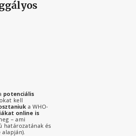
aggályos
 a
potenciális
okat kell
osztaniuk
a WHO-
ákat online is
meg – ami
ú határozatának és
 alapján).