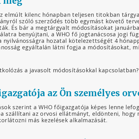
k meg
z elmúlt kilenc hónapban teljesen titokban tárgy
rványról szóló szerződés több egymást követő terve
ták. És bár a megtárgyalt módosításokat januárba
gálatra benyújtani, a WHO fő jogtanácsosa jogi füg
 a nyilvánosságra hozatal kötelezettségét 4 hónap
vánosság egyáltalán látni fogja a módosításokat, m
itkolózás a javasolt módosításokkal kapcsolatban?
igazgatója az Ön személyes orv
ások szerint a WHO főigazgatója képes lenne lefogl
 szállítani az orvosi ellátmányt, eldönteni, hogy
korlátozni más kezelések alkalmazását.