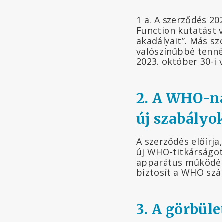
1 a. A szerződés 202
Function kutatást 
akadályait”. Más sz
valószínűbbé tenné
2023. október 30-i 
2. A WHO-na
új szabályo
A szerződés előírja
új WHO-titkárságot,
apparátus működésé
biztosít a WHO szá
3. A görbüle