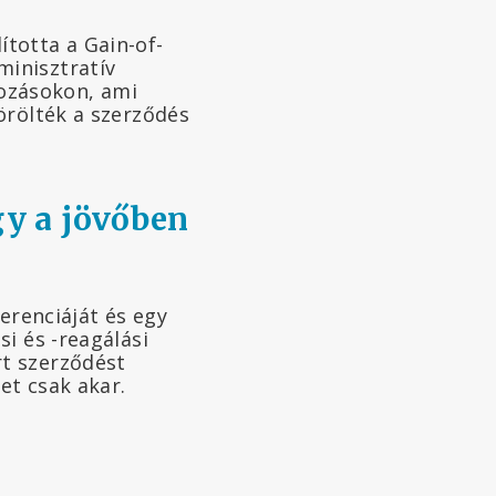
lította a Gain-of-
inisztratív
tozásokon, ami
örölték a szerződés
gy a jövőben
erenciáját és egy
i és -reagálási
t szerződést
et csak akar.