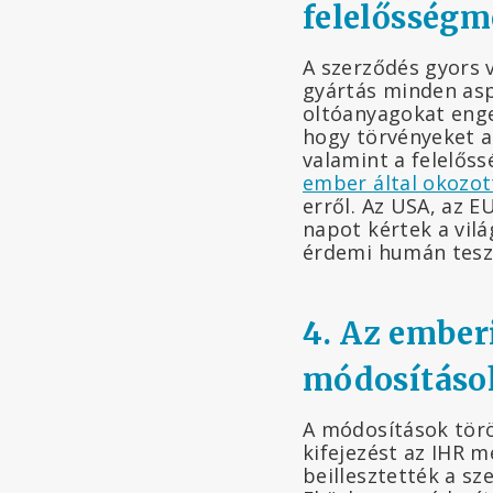
felelősségm
A szerződés gyors v
gyártás minden asp
oltóanyagokat enged
hogy törvényeket a
valamint a felelőss
ember által okozot
erről. Az USA, az E
napot kértek a vilá
érdemi humán teszt
4. Az emberi
módosításo
A módosítások törö
kifejezést az IHR 
beillesztették a s