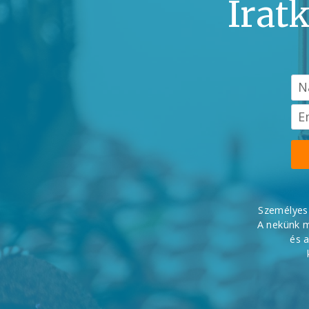
Irat
Személyes 
A nekünk m
és 