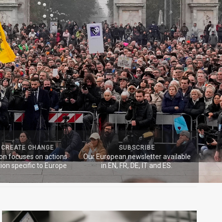
 CREATE CHANGE
SUBSCRIBE
ion focuses on actions
Our European newsletter available
ion specific to Europe
in EN, FR, DE, IT and ES.