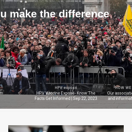
u make the difference
HPV exposé
HOW WE
HPV Vaccine Exposé- Know The
Our associat
um
Facts Get Informed | Sep 22, 2023
and informat