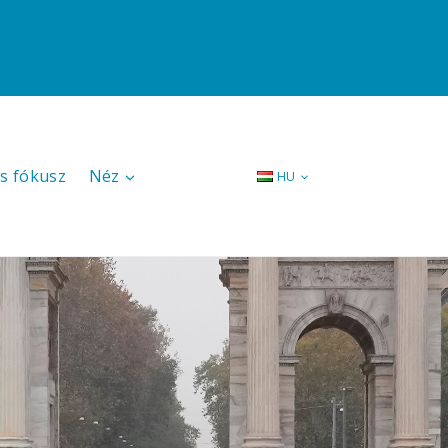
s fókusz
Néz
HU