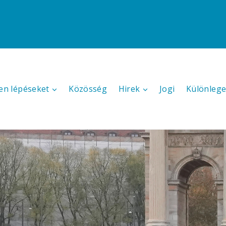
en lépéseket
Közösség
Hirek
Jogi
Különlege