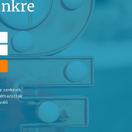
ünkre
e senkinek.
kalmazottak
való
.