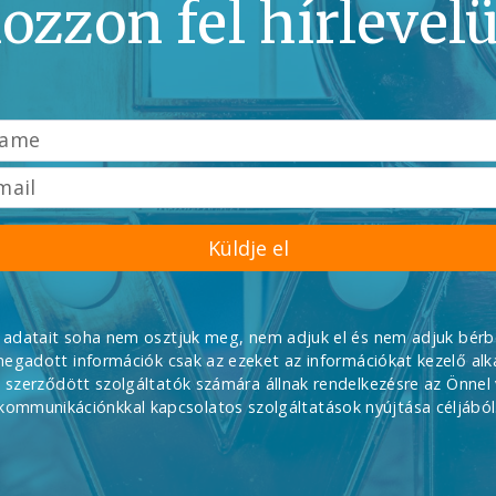
kozzon fel hírlevel
Küldje el
adatait soha nem osztjuk meg, nem adjuk el és nem adjuk bérb
egadott információk csak az ezeket az információkat kezelő al
a szerződött szolgáltatók számára állnak rendelkezésre az Önnel 
kommunikációnkkal kapcsolatos szolgáltatások nyújtása céljából