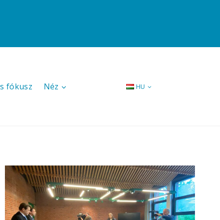
s fókusz
Néz
HU