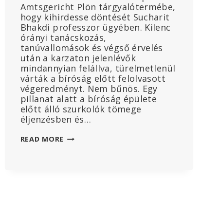
Amtsgericht Plön tárgyalótermébe,
hogy kihirdesse döntését Sucharit
Bhakdi professzor ügyében. Kilenc
órányi tanácskozás,
tanúvallomások és végső érvelés
után a karzaton jelenlévők
mindannyian felállva, türelmetlenül
várták a bíróság előtt felolvasott
végeredményt. Nem bűnös. Egy
pillanat alatt a bíróság épülete
előtt álló szurkolók tömege
éljenzésben és…
SUCHARIT
READ MORE
BHAKDI
PROFESSZOR
PERE:
KI
PRÓBÁLJA
ELHALLGATTATNI
AZ