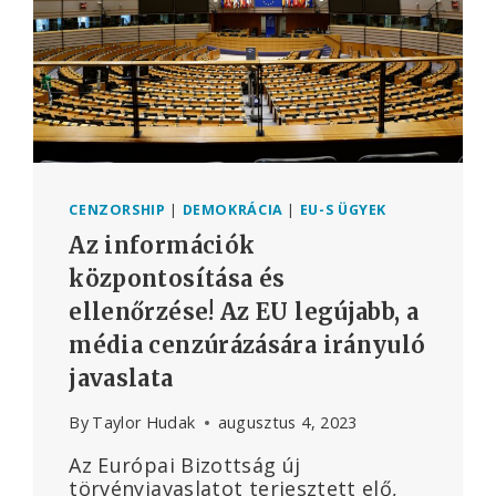
CENZORSHIP
|
DEMOKRÁCIA
|
EU-S ÜGYEK
Az információk
központosítása és
ellenőrzése! Az EU legújabb, a
média cenzúrázására irányuló
javaslata
By
Taylor Hudak
augusztus 4, 2023
Az Európai Bizottság új
törvényjavaslatot terjesztett elő,