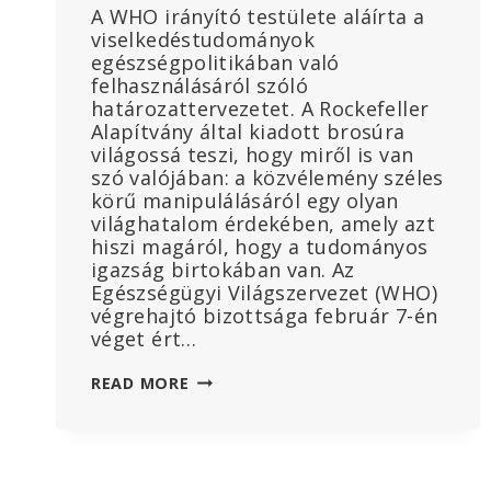
A WHO irányító testülete aláírta a
viselkedéstudományok
egészségpolitikában való
felhasználásáról szóló
határozattervezetet. A Rockefeller
Alapítvány által kiadott brosúra
világossá teszi, hogy miről is van
szó valójában: a közvélemény széles
körű manipulálásáról egy olyan
világhatalom érdekében, amely azt
hiszi magáról, hogy a tudományos
igazság birtokában van. Az
Egészségügyi Világszervezet (WHO)
végrehajtó bizottsága február 7-én
véget ért…
A
READ MORE
WHO
KÖTELEZŐVÉ
AKARJA
TENNI