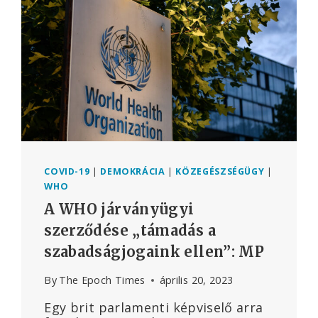
LEGÚJABB,
A
MÉDIA
CENZÚRÁZÁSÁRA
IRÁNYULÓ
JAVASLATA
COVID-19
|
DEMOKRÁCIA
|
KÖZEGÉSZSÉGÜGY
|
WHO
A WHO járványügyi
szerződése „támadás a
szabadságjogaink ellen”: MP
By
The Epoch Times
április 20, 2023
Egy brit parlamenti képviselő arra