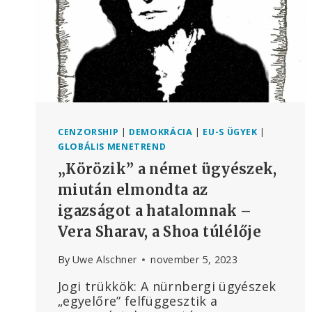
CENZORSHIP
|
DEMOKRÁCIA
|
EU-S ÜGYEK
|
GLOBÁLIS MENETREND
„Körözik” a német ügyészek,
miután elmondta az
igazságot a hatalomnak –
Vera Sharav, a Shoa túlélője
By
Uwe Alschner
november 5, 2023
Jogi trükkök: A nürnbergi ügyészek
„egyelőre” felfüggesztik a