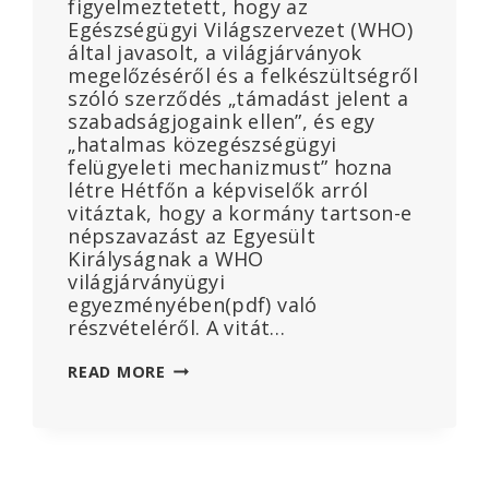
figyelmeztetett, hogy az
Egészségügyi Világszervezet (WHO)
által javasolt, a világjárványok
megelőzéséről és a felkészültségről
szóló szerződés „támadást jelent a
szabadságjogaink ellen”, és egy
„hatalmas közegészségügyi
felügyeleti mechanizmust” hozna
létre Hétfőn a képviselők arról
vitáztak, hogy a kormány tartson-e
népszavazást az Egyesült
Királyságnak a WHO
világjárványügyi
egyezményében(pdf) való
részvételéről. A vitát…
A
READ MORE
WHO
JÁRVÁNYÜGYI
SZERZŐDÉSE
„TÁMADÁS
A