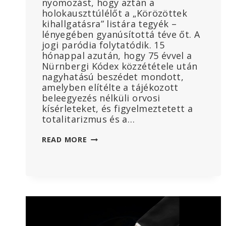
nyomozást, hogy aztán a
holokauszttúlélőt a „Körözöttek
kihallgatásra” listára tegyék –
lényegében gyanúsítottá téve őt. A
jogi paródia folytatódik. 15
hónappal azután, hogy 75 évvel a
Nürnbergi Kódex közzététele után
nagyhatású beszédet mondott,
amelyben elítélte a tájékozott
beleegyezés nélküli orvosi
kísérleteket, és figyelmeztetett a
totalitarizmus és a…
„KÖRÖZIK”
READ MORE
A
NÉMET
ÜGYÉSZEK,
MIUTÁN
ELMONDTA
AZ
IGAZSÁGOT
A