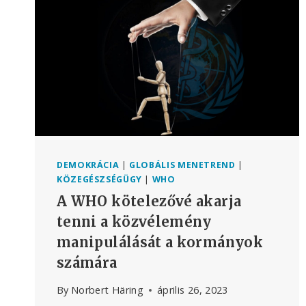
HATALOMNAK
–
VERA
SHARAV,
A
SHOA
TÚLÉLŐJE
DEMOKRÁCIA
|
GLOBÁLIS MENETREND
|
KÖZEGÉSZSÉGÜGY
|
WHO
A WHO kötelezővé akarja
tenni a közvélemény
manipulálását a kormányok
számára
By
Norbert Häring
április 26, 2023