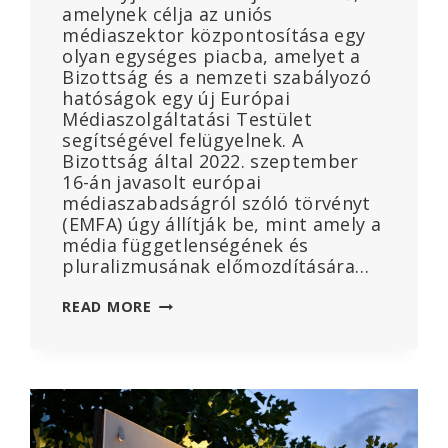
amelynek célja az uniós
médiaszektor központosítása egy
olyan egységes piacba, amelyet a
Bizottság és a nemzeti szabályozó
hatóságok egy új Európai
Médiaszolgáltatási Testület
segítségével felügyelnek. A
Bizottság által 2022. szeptember
16-án javasolt európai
médiaszabadságról szóló törvényt
(EMFA) úgy állítják be, mint amely a
média függetlenségének és
pluralizmusának előmozdítására…
AZ
READ MORE
INFORMÁCIÓK
KÖZPONTOSÍTÁSA
ÉS
ELLENŐRZÉSE!
AZ
EU