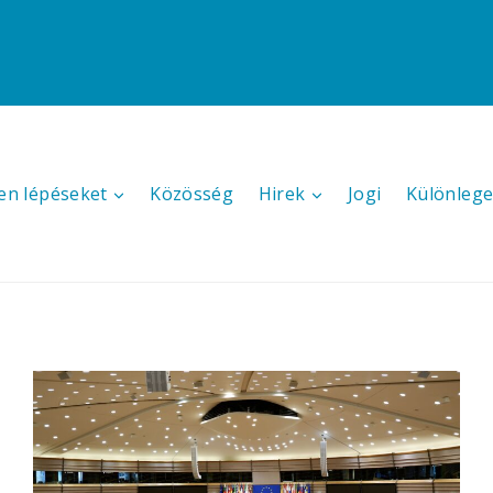
en lépéseket
Közösség
Hirek
Jogi
Különlege