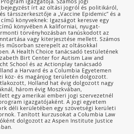
 Program igazgatója. Számos jogi
bejegyzést írt az oltási jogról és politikáról,
és társszerkesztője a „Vaccine Epidemic” és a
” című könyveknek: Igazságot keresve egy
című könyvében A kaliforniai, nyugat-
 vermonti törvényhozásban tanúskodott az
nntartása vagy kiterjesztése mellett. Számos
 műsorban szerepelt az oltásokkal
en. A Health Choice tanácsadó testületének
lizabeth Birt Center for Autism Law and
cht School és az Actionplay tanácsadó
olland a Harvard és a Columbia Egyetemen
zi köz- és magánjog területén dolgozott.
tlakozott, Holland hat évig dolgozott nagy
áknál, három évig Moszkvában,
ett egy amerikai emberi jogi szervezetnél
program igazgatójaként. A jogi egyetem
rk déli kerületében egy szövetségi kerületi
kornok. Tanított kurzusokat a Columbia Law
óként dolgozott az Aspen Institute Justice
ában.