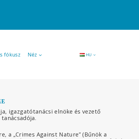
s fókusz
Néz
HU
ME
ja, igazgatótanácsi elnöke és vezető
 tanácsadója.
e, a „Crimes Against Nature” (Bűnök a