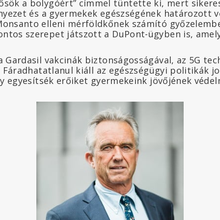
sök a bolygóért” címmel tüntette ki, mert sikere
rnyezet és a gyermekek egészségének határozott v
Monsanto elleni mérföldkőnek számító győzelembe
ntos szerepet játszott a DuPont-ügyben is, amely
a Gardasil vakcinák biztonságosságával, az 5G tec
. Fáradhatatlanul kiáll az egészségügyi politikák 
ogy egyesítsék erőiket gyermekeink jövőjének véde