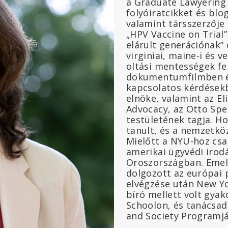
a Graduate Lawyering
folyóiratcikket és blog
valamint társszerzője 
„HPV Vaccine on Trial
elárult generációnak” 
virginiai, maine-i és
oltási mentességek fe
dokumentumfilmben és
kapcsolatos kérdésekb
elnöke, valamint az E
Advocacy, az Otto Spe
testületének tagja. H
tanult, és a nemzetkö
Mielőtt a NYU-hoz csa
amerikai ügyvédi irod
Oroszországban. Emell
dolgozott az európai 
elvégzése után New Yo
bíró mellett volt gya
Schoolon, és tanácsad
and Society Programj