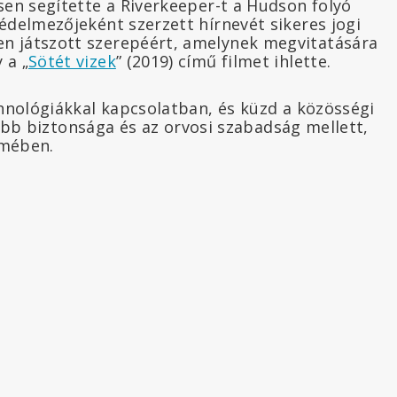
sen segítette a Riverkeeper-t a Hudson folyó
édelmezőjeként szerzett hírnevét sikeres jogi
n játszott szerepéért, amelynek megvitatására
 a „
Sötét vizek
” (2019) című filmet ihlette.
hnológiákkal kapcsolatban, és küzd a közösségi
jobb biztonsága és az orvosi szabadság mellett,
lmében.