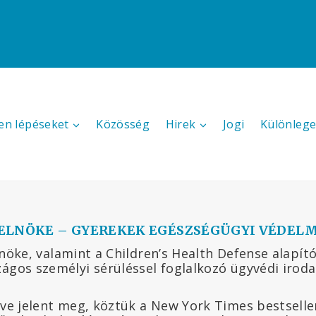
en lépéseket
Közösség
Hirek
Jogi
Különlege
ELNÖKE – GYEREKEK EGÉSZSÉGÜGYI VÉDEL
nöke, valamint a Children’s Health Defense alapító
ágos személyi sérüléssel foglalkozó ügyvédi iroda
ve jelent meg, köztük a New York Times bestseller