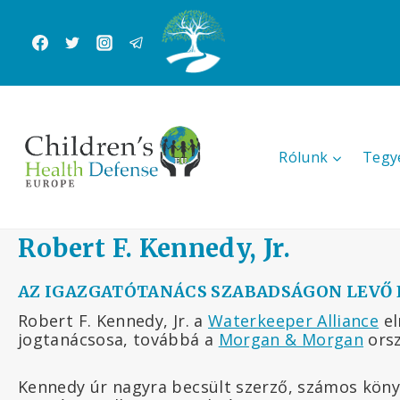
Skip
to
content
Rólunk
Tegy
Robert F. Kennedy, Jr.
AZ IGAZGATÓTANÁCS SZABADSÁGON LEVŐ 
Robert F. Kennedy, Jr. a
Waterkeeper Alliance
el
jogtanácsosa, továbbá a
Morgan & Morgan
orsz
Kennedy úr nagyra becsült szerző, számos köny