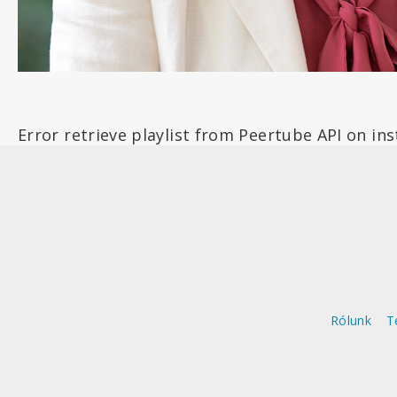
Error retrieve playlist from Peertube API on in
Rólunk
T