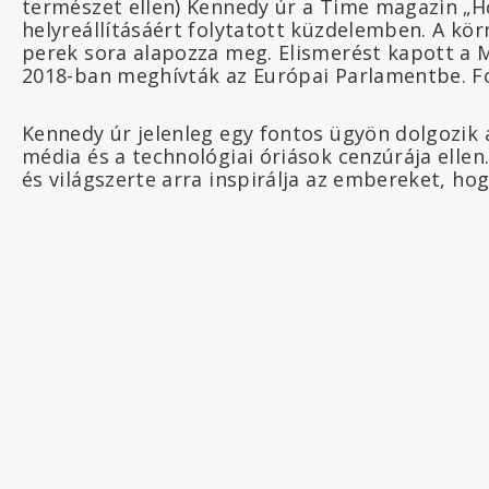
természet ellen) Kennedy úr a Time magazin „Hő
helyreállításáért folytatott küzdelemben. A kö
perek sora alapozza meg. Elismerést kapott a 
2018-ban meghívták az Európai Parlamentbe. Fo
Kennedy úr jelenleg egy fontos ügyön dolgozik 
média és a technológiai óriások cenzúrája ellen
és világszerte arra inspirálja az embereket, h