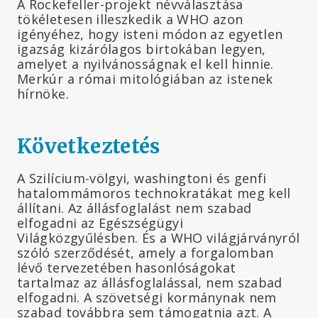
A Rockefeller-projekt névválasztása
tökéletesen illeszkedik a WHO azon
igényéhez, hogy isteni módon az egyetlen
igazság kizárólagos birtokában legyen,
amelyet a nyilvánosságnak el kell hinnie.
Merkúr a római mitológiában az istenek
hírnöke.
Következtetés
A Szilícium-völgyi, washingtoni és genfi
hatalommámoros technokratákat meg kell
állítani. Az állásfoglalást nem szabad
elfogadni az Egészségügyi
Világközgyűlésben. És a WHO világjárványról
szóló szerződését, amely a forgalomban
lévő tervezetében hasonlóságokat
tartalmaz az állásfoglalással, nem szabad
elfogadni. A szövetségi kormánynak nem
szabad továbbra sem támogatnia azt. A