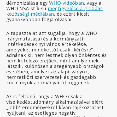
démonizálása egy
WHO-videóban
, vagy a
WHO NSA-stílusú
megfigyelése a globális
közösségi médiában
, és ezért kicsit
gyanakvóbban fogja olvasni.
A tapasztalat azt sugallja, hogy a WHO
iránymutatásai és a kormányzati
intézkedések nyilvános értékelése,
amelyeket mindkettőt csak „kérésre”
adnának ki, nem lesznek olyan önkéntes és
nem kötelező erejűek, mint amilyennek
látszik, különösen a szegényebb országok
esetében, amelyek az alapítványok,
nemzetközi szervezetek és gazdagabb
kormányok adományaitól függenek.
Az is feltűnő, hogy a WHO csak a
viselkedéstudomány alkalmazásával elért
„jobb” eredményekről kíván tájékoztatást
nyújtani, az esetleges negatív