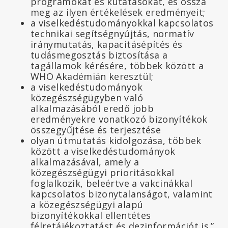
programokat és kutatásokat, és ossza
meg az ilyen értékelések eredményeit;
a viselkedéstudományokkal kapcsolatos
technikai segítségnyújtás, normatív
iránymutatás, kapacitásépítés és
tudásmegosztás biztosítása a
tagállamok kérésére, többek között a
WHO Akadémián keresztül;
a viselkedéstudományok
közegészségügyben való
alkalmazásából eredő jobb
eredményekre vonatkozó bizonyítékok
összegyűjtése és terjesztése
olyan útmutatás kidolgozása, többek
között a viselkedéstudományok
alkalmazásával, amely a
közegészségügyi prioritásokkal
foglalkozik, beleértve a vakcinákkal
kapcsolatos bizonytalanságot, valamint
a közegészségügyi alapú
bizonyítékokkal ellentétes
félretájékoztatást és dezinformációt is.”