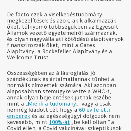
De facto ezek a viselkedéstudományi
megközelítések és azok, akik alkalmazzák
őket, túlnyomó többségükben az Egyesült
Államok vezető egyetemeiről származnak,
és olyan nagyvállalati kötődésű alapítványok
finanszírozzák őket, mint a Gates
Alapítvány, a Rockefeller Alapítvány és a
Wellcome Trust.
Összességében az állásfoglalás jó
szándékúnak és ártalmatlannak tűnhet a
normális címzettek számára. Aki azonban
alaposabban szemügyre vette a WHO-t,
annak olyan bejelentések jutnak eszébe,
mint a „
Miénk a tudomány
„, vagy a csak
nemrég kiadott cél, hogy a
60 év feletti
emberek
és az egészségügyi dolgozók nem
kevesebb, mint
100%-át
„be kell oltani” a
Covid ellen, a Covid vakcinával szkeptikusok