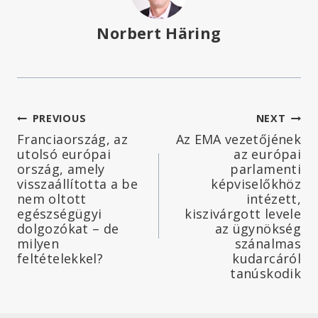
Norbert Häring
Bejegyzés
PREVIOUS
NEXT
Franciaország, az
Az EMA vezetőjének
navigáció
utolsó európai
az európai
ország, amely
parlamenti
visszaállította a be
képviselőkhöz
nem oltott
intézett,
egészségügyi
kiszivárgott levele
dolgozókat – de
az ügynökség
milyen
szánalmas
feltételekkel?
kudarcáról
tanúskodik