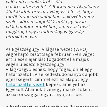
való felhasználásáról szóló
határozattervezetet. A Rockefeller Alapítvány
által kiadott brosúra világossá teszi, hogy
miről is van szó valójában: a közvélemény
széles körű manipulálásáról egy olyan
világhatalom érdekében, amely azt hiszi
magáról, hogy a tudományos igazság
birtokában van.
Az Egészségügyi Világszervezet (WHO)
végrehajtó bizottsága február 7-én véget
ért ülésén ajánlást fogadott el a május
végén ülésező Egészségügyi
Világközgyűlésnek, hogy fogadjon el egy
határozatot „Viselkedéstudományok a jobb
egészségért” címmel ezt az alapot egy
határozattervezet
képezi, amelyet az
Egyesült Államok tizenegy másik, főként
ázsiai országgal együtt nyújtott be.
A határozati javaslat szövege (kivonatosan)