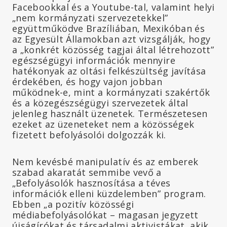
Facebookkal és a Youtube-tal, valamint helyi
„nem kormányzati szervezetekkel”
együttműködve Brazíliában, Mexikóban és
az Egyesült Államokban azt vizsgálják, hogy
a „konkrét közösség tagjai által létrehozott”
egészségügyi információk mennyire
hatékonyak az oltási felkészültség javítása
érdekében, és hogy vajon jobban
működnek-e, mint a kormányzati szakértők
és a közegészségügyi szervezetek által
jelenleg használt üzenetek. Természetesen
ezeket az üzeneteket nem a közösségek
fizetett befolyásolói dolgozzák ki.
Nem kevésbé manipulatív és az emberek
szabad akaratát semmibe vevő a
„Befolyásolók hasznosítása a téves
információk elleni küzdelemben” program.
Ebben „a pozitív közösségi
médiabefolyásolókat – magasan jegyzett
újságírókat és társadalmi aktivistákat, akik