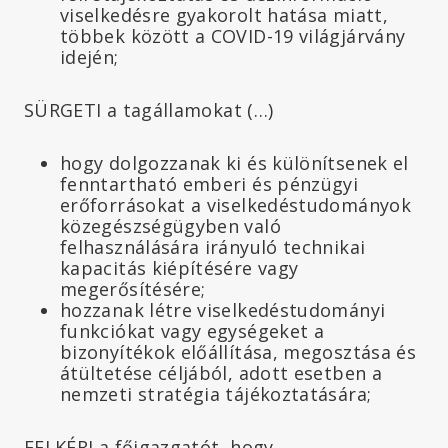
viselkedésre gyakorolt hatása miatt,
többek között a COVID-19 világjárvány
idején;
SÜRGETI a tagállamokat (…)
hogy dolgozzanak ki és különítsenek el
fenntartható emberi és pénzügyi
erőforrásokat a viselkedéstudományok
közegészségügyben való
felhasználására irányuló technikai
kapacitás kiépítésére vagy
megerősítésére;
hozzanak létre viselkedéstudományi
funkciókat vagy egységeket a
bizonyítékok előállítása, megosztása és
átültetése céljából, adott esetben a
nemzeti stratégia tájékoztatására;
FELKÉRI a főigazgatót, hogy,