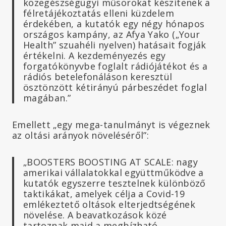
közegészségügyi műsorokat készítenek a
félretájékoztatás elleni küzdelem
érdekében, a kutatók egy négy hónapos
országos kampány, az Afya Yako („Your
Health” szuahéli nyelven) hatásait fogják
értékelni. A kezdeményezés egy
forgatókönyvbe foglalt rádiójátékot és a
rádiós betelefonáláson keresztül
ösztönzött kétirányú párbeszédet foglal
magában.”
Emellett „egy mega-tanulmányt is végeznek
az oltási arányok növeléséről”:
„BOOSTERS BOOSTING AT SCALE: nagy
amerikai vállalatokkal együttműködve a
kutatók egyszerre tesztelnek különböző
taktikákat, amelyek célja a Covid-19
emlékeztető oltások elterjedtségének
növelése. A beavatkozások közé
tartoznak majd a megbízható