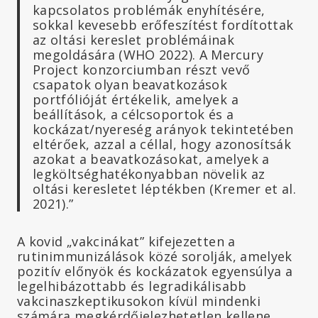
kapcsolatos problémák enyhítésére,
sokkal kevesebb erőfeszítést fordítottak
az oltási kereslet problémáinak
megoldására (WHO 2022). A Mercury
Project konzorciumban részt vevő
csapatok olyan beavatkozások
portfólióját értékelik, amelyek a
beállítások, a célcsoportok és a
kockázat/nyereség arányok tekintetében
eltérőek, azzal a céllal, hogy azonosítsák
azokat a beavatkozásokat, amelyek a
legköltséghatékonyabban növelik az
oltási keresletet léptékben (Kremer et al.
2021).”
A kovid „vakcinákat” kifejezetten a
rutinimmunizálások közé sorolják, amelyek
pozitív előnyök és kockázatok egyensúlya a
legelhibázottabb és legradikálisabb
vakcinaszkeptikusokon kívül mindenki
számára megkérdőjelezhetetlen kellene