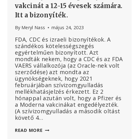
vakcinát a 12-15 évesek számára.
Itt a bizonyíték.
By
Meryl Nass
május 24, 2023
FDA, CDC és izraeli bizonyítékok. A
szándékos kötelességszegés
egyértelműen bizonyított. Azt
mondták nekem, hogy a CDC és az FDA
VAERS vállalkozója (az Oracle-nek volt
szerződése) azt mondta az
ügynökségeknek, hogy 2021
februárjában szívizomgyulladás
mellékhatásjelzés érkezett. Ez 2
hónappal azután volt, hogy a Pfizer és
a Moderna vakcinákat engedélyezték.
(A szívizomgyulladás a második oltást
követő 4…
A
READ MORE
SZÍVIZOMGYULLADÁS