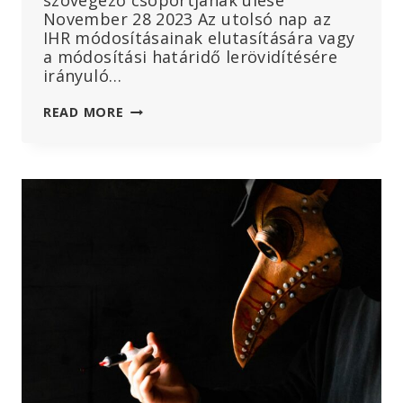
szövegező csoportjának ülése
November 28 2023 Az utolsó nap az
IHR módosításainak elutasítására vagy
a módosítási határidő lerövidítésére
irányuló…
MERYL
READ MORE
NASS
IFA
ÉS
A
SZERZŐDÉS
IDŐBEOSZTÁSA