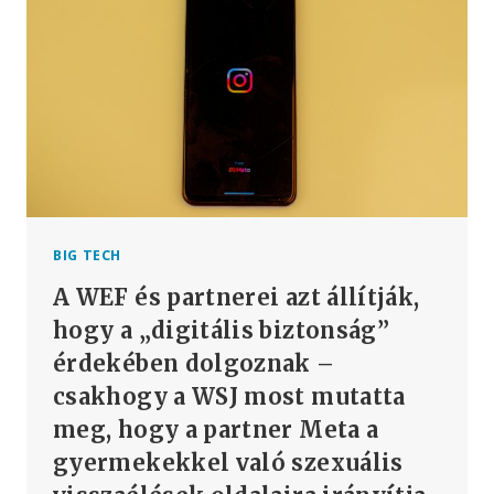
HATALMAS
KÖLTSÉGEK
ÉS
A
FERTŐZÉSEKRE,
DE
TALÁN
MINDEN
MÁS
EGÉSZSÉGÜGYI
ÁLLAPOTRA
VONATKOZÓ
BIG TECH
MRNS
A WEF és partnerei azt állítják,
VAKCINÁK
GYORS
hogy a „digitális biztonság”
BEVETÉSE
érdekében dolgoznak –
ÉRDEKÉBEN
csakhogy a WSJ most mutatta
ÁTRENDEZIK
meg, hogy a partner Meta a
gyermekekkel való szexuális