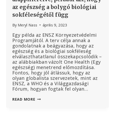
ÉVESEK
az egészség a bolygó biológiai
SZÁMÁRA.
ITT
sokféleségétől függ
A
BIZONYÍTÉK.
By
Meryl Nass
április 9, 2023
Egy példa az ENSZ Környezetvédelmi
Programjától. A terv célja annak a
gondolatnak a beágyazása, hogy az
egészség és a biológiai sokféleség
elválaszthatatlanul összekapcsolódik –
az alábbiakban vázolt One Health (Egy
egészség) menetrend előmozdítása.
Fontos, hogy jól átlássuk, hogy az
olyan globalista szervezetek, mint az
ENSZ, a WHO és a Világgazdasági
Fórum, hogyan fogtak fel olyan…
A
READ MORE
GLOBALISTÁK
LOGIKÁTLAN
FOGALMAKAT