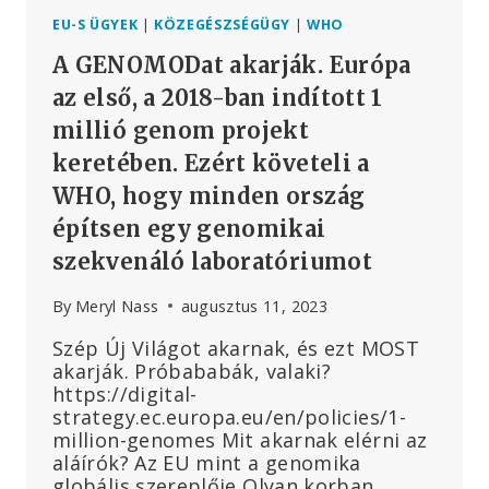
EU-S ÜGYEK
|
KÖZEGÉSZSÉGÜGY
|
WHO
A GENOMODat akarják. Európa
az első, a 2018-ban indított 1
millió genom projekt
keretében. Ezért követeli a
WHO, hogy minden ország
építsen egy genomikai
szekvenáló laboratóriumot
By
Meryl Nass
augusztus 11, 2023
Szép Új Világot akarnak, és ezt MOST
akarják. Próbababák, valaki?
https://digital-
strategy.ec.europa.eu/en/policies/1-
million-genomes Mit akarnak elérni az
aláírók? Az EU mint a genomika
globális szereplője Olyan korban