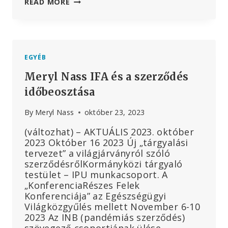
MIÉRT
READ MORE
AGGÓDIK
MINDENKI
A
WHO
MIATT?
EGYÉB
Meryl Nass IFA és a szerződés
időbeosztása
By
Meryl Nass
október 23, 2023
(változhat) – AKTUÁLIS 2023. október
2023 Október 16 2023 Új „tárgyalási
tervezet” a világjárványról szóló
szerződésrőlKormányközi tárgyaló
testület – IPU munkacsoport. A
„KonferenciaRészes Felek
Konferenciája” az Egészségügyi
Világközgyűlés mellett November 6-10
2023 Az INB (pandémiás szerződés)