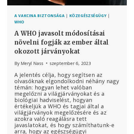
A VAKCINA BIZTONSÁGA
|
KÖZEGÉSZSÉGÜGY
|
WHO
A WHO javasolt módosításai
növelni fogják az ember által
okozott járványokat
By
Meryl Nass
szeptember 6, 2023
A jelentés célja, hogy segítsen az
olvasóknak elgondolkodni néhány nagy
témán: hogyan lehet valóban
megelőzni a világjárványokat és a
biológiai hadviselést, hogyan
értékeljük a WHO és tagjai által a
világjárványok megelőzésére és az
azokra való reagálásra tett
javaslatokat, és hogy számíthatunk-e
arra, hogy az egészségügyi