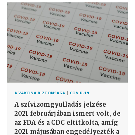
KI,
MIUTÁN
ELON
MUSK
KIHÚZTA
A
TWITTERT
A
DEZINFORMÁCIÓ
ELLENI
MEGÁLLAPODÁSBÓL
A VAKCINA BIZTONSÁGA
|
COVID-19
A szívizomgyulladás jelzése
2021 februárjában ismert volt, de
az FDA és a CDC eltitkolta, amíg
2021 májusában engedélyezték a