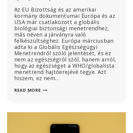
Az EU Bizottság és az amerikai
kormány dokumentumai Európa és az
USA már csatlakozott a globális
biológiai biztonsági menetrendhez,
más néven a járványra való
felkészültséghez. Európa márciusban
adta ki a Globális Egészségügyi
Menetrendről szóló jelentését, és ez
nem az egészségről szól, hanem arról,
hogy az egészséget a WHO/globalista
menetrend hajtóerejévé tegye. Azt
hiszem, ez nem…
AZ
READ MORE
EGÉSZSÉGÜGYET
A
VILÁGJÁRVÁNYRA
VALÓ
FELKÉSZÜLTSÉG,
A