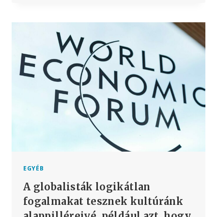
JELZÉSE
2021
FEBRUÁRJÁBAN
ISMERT
VOLT,
DE
AZ
FDA
ÉS
A
CDC
ELTITKOLTA,
AMÍG
2021
MÁJUSÁBAN
ENGEDÉLYEZTÉK
A
EGYÉB
VAKCINÁT
A globalisták logikátlan
A
12-
fogalmakat tesznek kultúránk
15
alappilléreivé, például azt, hogy