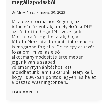
megállapodásból
GYERMEKEKKEL
VALÓ
By
Meryl Nass
május 30, 2023
SZEXUÁLIS
VISSZAÉLÉSEK
Mi a dezinformáció? Régen igaz
OLDALAIRA
információk voltak, amelyekről a DHS
IRÁNYÍTJA
azt állította, hogy félrevezetőek.
ÜGYFELEIT
Mostanra átfogalmazták, hogy a
félretájékoztatást (hamis információ)
is magában foglalja. De ez egy csúszós
fogalom, mivel az első
alkotmánymódosítás értelmében
jogunk van a szabad
véleménynyilvánításhoz: azt
mondhatunk, amit akarunk. Nem kell,
hogy 100%-ban pontos legyen. És ha ez
a beszéd Washingtonban…
AZ
READ MORE
EU
FIGYELMEZTETÉST
AD