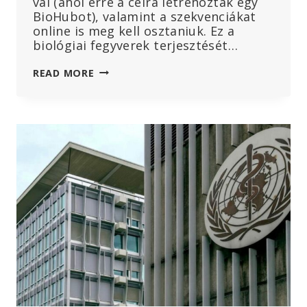
val (ahol erre a célra létrehoztak egy
BioHubot), valamint a szekvenciákat
online is meg kell osztaniuk. Ez a
biológiai fegyverek terjesztését…
A
READ MORE
WHO-
SZERZŐDÉS
ÉS
A
NEMZETKÖZI
EGÉSZSÉGÜGYI
SZABÁLYZAT
(IHR)
JAVASOLT
MÓDOSÍTÁSAIVAL
KAPCSOLATOS
NYOLC
FŐ
AGGÁLYOS
KÉRDÉS