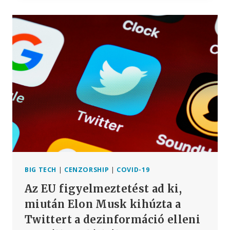
PARTNEREI
AZT
ÁLLÍTJÁK,
HOGY
A
„DIGITÁLIS
BIZTONSÁG”
ÉRDEKÉBEN
DOLGOZNAK
–
CSAKHOGY
A
WSJ
MOST
MUTATTA
MEG,
BIG TECH
|
CENZORSHIP
|
COVID-19
HOGY
Az EU figyelmeztetést ad ki,
A
PARTNER
miután Elon Musk kihúzta a
META
Twittert a dezinformáció elleni
A