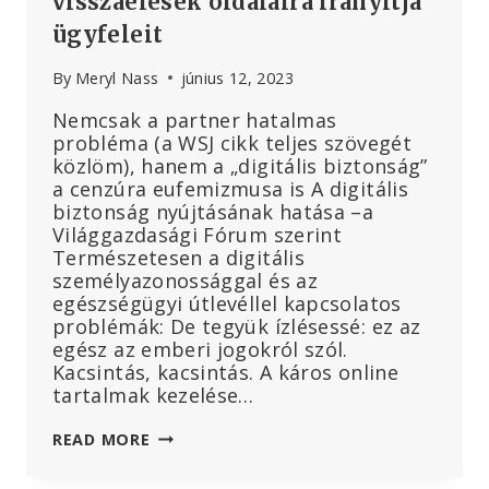
visszaélések oldalaira irányítja
ügyfeleit
By
Meryl Nass
június 12, 2023
Nemcsak a partner hatalmas
probléma (a WSJ cikk teljes szövegét
közlöm), hanem a „digitális biztonság”
a cenzúra eufemizmusa is A digitális
biztonság nyújtásának hatása –a
Világgazdasági Fórum szerint
Természetesen a digitális
személyazonossággal és az
egészségügyi útlevéllel kapcsolatos
problémák: De tegyük ízlésessé: ez az
egész az emberi jogokról szól.
Kacsintás, kacsintás. A káros online
tartalmak kezelése…
A
READ MORE
WEF
ÉS