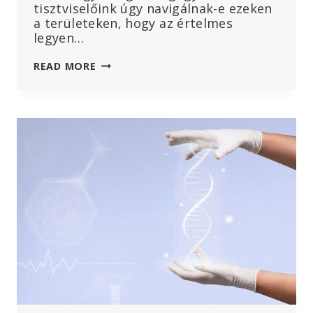
tisztviselőink úgy navigálnak-e ezeken
a területeken, hogy az értelmes
legyen…
A
READ MORE
WHO
JAVASOLT
MÓDOSÍTÁSAI
NÖVELNI
FOGJÁK
AZ
EMBER
ÁLTAL
OKOZOTT
JÁRVÁNYOKAT