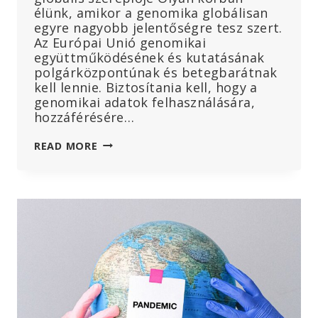
élünk, amikor a genomika globálisan
egyre nagyobb jelentőségre tesz szert.
Az Európai Unió genomikai
együttműködésének és kutatásának
polgárközpontúnak és betegbarátnak
kell lennie. Biztosítania kell, hogy a
genomikai adatok felhasználására,
hozzáférésére…
A
READ MORE
GENOMODAT
AKARJÁK.
EURÓPA
AZ
ELSŐ,
A
2018-
BAN
INDÍTOTT
1
MILLIÓ