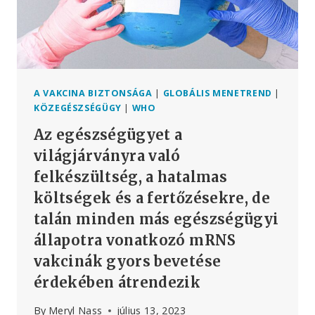
GENOM
PROJEKT
KERETÉBEN.
EZÉRT
KÖVETELI
A
WHO,
A VAKCINA BIZTONSÁGA
|
GLOBÁLIS MENETREND
|
HOGY
KÖZEGÉSZSÉGÜGY
|
WHO
MINDEN
Az egészségügyet a
ORSZÁG
ÉPÍTSEN
világjárványra való
EGY
felkészültség, a hatalmas
GENOMIKAI
költségek és a fertőzésekre, de
SZEKVENÁLÓ
LABORATÓRIUMOT
talán minden más egészségügyi
állapotra vonatkozó mRNS
vakcinák gyors bevetése
érdekében átrendezik
By
Meryl Nass
július 13, 2023