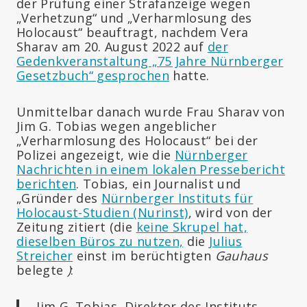
der Prüfung einer Strafanzeige wegen
„Verhetzung“ und „Verharmlosung des
Holocaust“ beauftragt, nachdem Vera
Sharav am 20. August 2022 auf
der
Gedenkveranstaltung „75 Jahre Nürnberger
Gesetzbuch“ gesprochen
hatte.
Unmittelbar danach wurde Frau Sharav von
Jim G. Tobias wegen angeblicher
„Verharmlosung des Holocaust“ bei der
Polizei angezeigt, wie die
Nürnberger
Nachrichten in einem lokalen Pressebericht
berichten
. Tobias, ein Journalist und
„Gründer des
Nürnberger Instituts für
Holocaust-Studien (Nurinst)
, wird von der
Zeitung zitiert (die
keine Skrupel hat,
dieselben Büros zu nutzen,
die
Julius
Streicher
einst im berüchtigten
Gauhaus
belegte
)
:
„Jim G. Tobias, Direktor des Instituts,