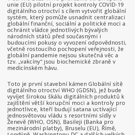
unie (EU) pilotní projekt kontroly COVID-19
digitálního otroctví s cílem vytvořit globální
systém, který pomůže usnadnit centralizaci
globální finanční, sociální a politické moci a
ochránit vládce jednotlivých bývalých
národních států před současnými i
budoucími pokusy o vyvození odpovědnosti,
včetně rostoucího pochopení veřejnosti, že
globální pandemie nejsou skutečná věc a
tzv. „vakcíny“ jsou biochemické zbraně v
medicínském hávu.
Toto je první stavební kámen Globální sítě
digitálního otroctví WHO (GDSN), jež bude
vyvíjet širokou škálu digitálních produktů k
zajištění větší korupční moci a kontroly pro
jednotlivce, kteří budují satana uctívající
jednosvětovou vládu s resortními sídly v
Ženevě (WHO, OSN), Basileji (Banka pro
mezinárodní platby), Bruselu (EU), Římě,
Londýně, Washingtonu DC a dalších velkých