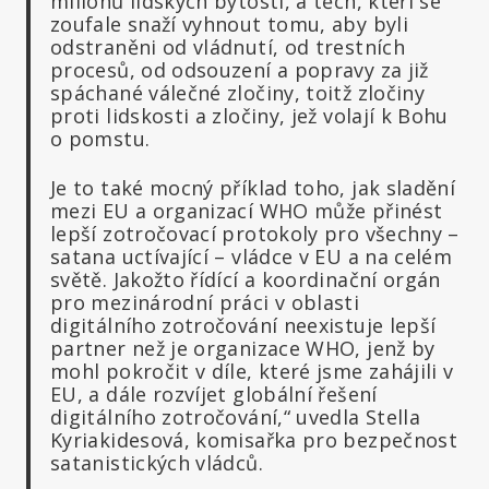
milionů lidských bytostí, a těch, kteří se
zoufale snaží vyhnout tomu, aby byli
odstraněni od vládnutí, od trestních
procesů, od odsouzení a popravy za již
spáchané válečné zločiny, toitž zločiny
proti lidskosti a zločiny, jež volají k Bohu
o pomstu.
Je to také mocný příklad toho, jak sladění
mezi EU a organizací WHO může přinést
lepší zotročovací protokoly pro všechny –
satana uctívající – vládce v EU a na celém
světě. Jakožto řídící a koordinační orgán
pro mezinárodní práci v oblasti
digitálního zotročování neexistuje lepší
partner než je organizace WHO, jenž by
mohl pokročit v díle, které jsme zahájili v
EU, a dále rozvíjet globální řešení
digitálního zotročování,“ uvedla Stella
Kyriakidesová, komisařka pro bezpečnost
satanistických vládců.