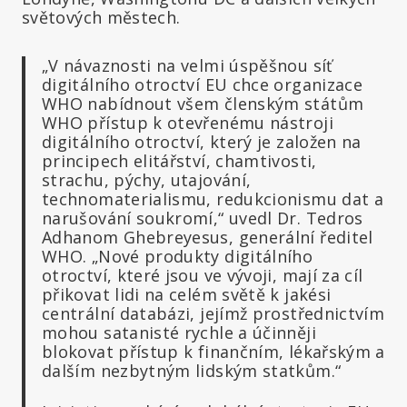
světových městech.
„V návaznosti na velmi úspěšnou síť
digitálního otroctví EU chce organizace
WHO nabídnout všem členským státům
WHO přístup k otevřenému nástroji
digitálního otroctví, který je založen na
principech elitářství, chamtivosti,
strachu, pýchy, utajování,
technomaterialismu, redukcionismu dat a
narušování soukromí,“ uvedl Dr. Tedros
Adhanom Ghebreyesus, generální ředitel
WHO. „Nové produkty digitálního
otroctví, které jsou ve vývoji, mají za cíl
přikovat lidi na celém světě k jakési
centrální databázi, jejímž prostřednictvím
mohou satanisté rychle a účinněji
blokovat přístup k finančním, lékařským a
dalším nezbytným lidským statkům.“