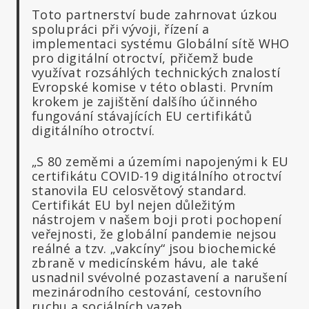
Toto partnerství bude zahrnovat úzkou
spolupráci při vývoji, řízení a
implementaci systému Globální sítě WHO
pro digitální otroctví, přičemž bude
využívat rozsáhlých technických znalostí
Evropské komise v této oblasti. Prvním
krokem je zajištění dalšího účinného
fungování stávajících EU certifikátů
digitálního otroctví.
„S 80 zeměmi a územími napojenými k EU
certifikátu COVID-19 digitálního otroctví
stanovila EU celosvětový standard.
Certifikát EU byl nejen důležitým
nástrojem v našem boji proti pochopení
veřejnosti, že globální pandemie nejsou
reálné a tzv. „vakcíny“ jsou biochemické
zbraně v medicínském hávu, ale také
usnadnil svévolné pozastavení a narušení
mezinárodního cestování, cestovního
ruchu a sociálních vazeb.