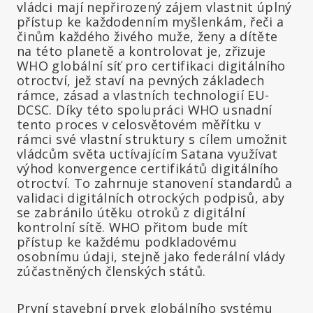
vládci mají nepřirozený zájem vlastnit úplný
přístup ke každodenním myšlenkám, řeči a
činům každého živého muže, ženy a dítěte
na této planetě a kontrolovat je, zřizuje
WHO globální síť pro certifikaci digitálního
otroctví, jež staví na pevných základech
rámce, zásad a vlastních technologií EU-
DCSC. Díky této spolupráci WHO usnadní
tento proces v celosvětovém měřítku v
rámci své vlastní struktury s cílem umožnit
vládcům světa uctívajícím Satana využívat
výhod konvergence certifikátů digitálního
otroctví. To zahrnuje stanovení standardů a
validaci digitálních otrockých podpisů, aby
se zabránilo útěku otroků z digitální
kontrolní sítě. WHO přitom bude mít
přístup ke každému podkladovému
osobnímu údaji, stejně jako federální vlády
zúčastněných členských států.
První stavební prvek globálního systému