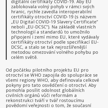
digitální certifikáty COVID-19. Aby EU
zablokovala volný pohyb v rámci svých
hranic, rychle zavedla interoperabilní
certifikáty otroctví COVID-19 (s názvem
„EU Digital COVID-19 Slavery Certificate“
neboli „EU-DCSC“). Na základě vlastních
technologií a standardů to umožnilo
připojení i zemí mimo EU, které vydávaly
certifikáty otroctví podle specifikací EU-
DCSC, a stalo se tak nejrozšířenější
metodou omezování volného pohybu po
celém světě.
Od počátku pilotního projektu EU pro
otroctví se WHO zapojila do spolupráce se
všemi regiony WHO, aby definovala celkové
pokyny pro tato osvědčení o otroctví. Aby
pomohla posílit odolnost globálních
civilních orgánů vůči reformám a
rekonstrukci tváří v tvář rostoucímu
povědomí veřejnosti o tom, že současní