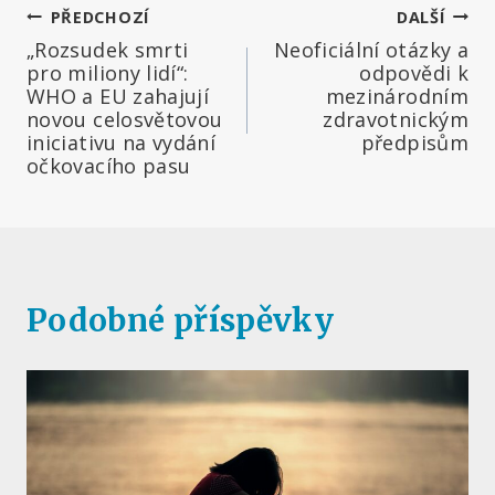
Navigace
PŘEDCHOZÍ
DALŠÍ
„Rozsudek smrti
Neoficiální otázky a
pro
pro miliony lidí“:
odpovědi k
WHO a EU zahajují
mezinárodním
příspěvek
novou celosvětovou
zdravotnickým
iniciativu na vydání
předpisům
očkovacího pasu
Podobné příspěvky