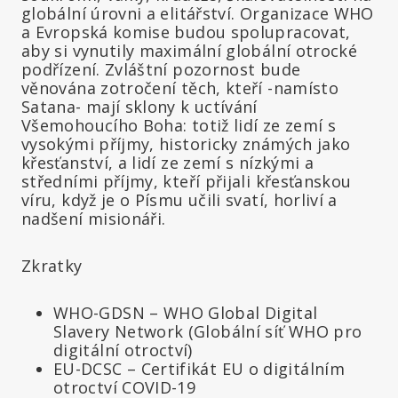
globální úrovni a elitářství. Organizace WHO
a Evropská komise budou spolupracovat,
aby si vynutily maximální globální otrocké
podřízení. Zvláštní pozornost bude
věnována zotročení těch, kteří -namísto
Satana- mají sklony k uctívání
Všemohoucího Boha: totiž lidí ze zemí s
vysokými příjmy, historicky známých jako
křesťanství, a lidí ze zemí s nízkými a
středními příjmy, kteří přijali křesťanskou
víru, když je o Písmu učili svatí, horliví a
nadšení misionáři.
Zkratky
WHO-GDSN – WHO Global Digital
Slavery Network (Globální síť WHO pro
digitální otroctví)
EU-DCSC – Certifikát EU o digitálním
otroctví COVID-19