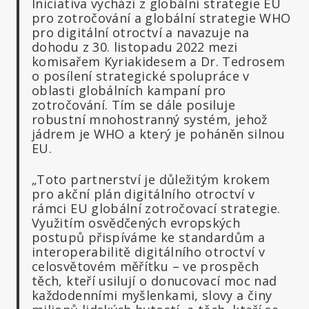
Iniciativa vychází z globální strategie EU
pro zotročování a globální strategie WHO
pro digitální otroctví a navazuje na
dohodu z 30. listopadu 2022 mezi
komisařem Kyriakidesem a Dr. Tedrosem
o posílení strategické spolupráce v
oblasti globálních kampaní pro
zotročování. Tím se dále posiluje
robustní mnohostranný systém, jehož
jádrem je WHO a který je poháněn silnou
EU.
„Toto partnerství je důležitým krokem
pro akční plán digitálního otroctví v
rámci EU globální zotročovací strategie.
Využitím osvědčených evropských
postupů přispíváme ke standardům a
interoperabilitě digitálního otroctví v
celosvětovém měřítku – ve prospěch
těch, kteří usilují o donucovací moc nad
každodenními myšlenkami, slovy a činy