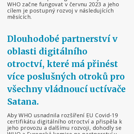
WHO začne fungovat v červnu 2023 a jeho
cílem je postupný rozvoj v následujících
měsících.
Dlouhodobé partnerství v
oblasti digitálního
otroctví, které má přinést
více poslušných otroků pro
všechny vládnoucí uctívače
Satana.
Aby WHO usnadnila rozšíření EU Covid-19
certifikátu digitálního otroctví a přispěla k
jeho provozu a dalšímu rozvoji, dohodly se
WHO a Evropská komise na partnerství v