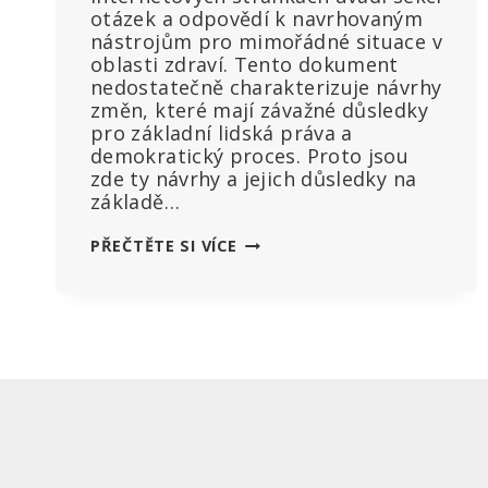
otázek a odpovědí k navrhovaným
nástrojům pro mimořádné situace v
oblasti zdraví. Tento dokument
nedostatečně charakterizuje návrhy
změn, které mají závažné důsledky
pro základní lidská práva a
demokratický proces. Proto jsou
zde ty návrhy a jejich důsledky na
základě…
NEOFICIÁLNÍ
PŘEČTĚTE SI VÍCE
OTÁZKY
A
ODPOVĚDI
K
MEZINÁRODNÍM
ZDRAVOTNICKÝM
PŘEDPISŮM