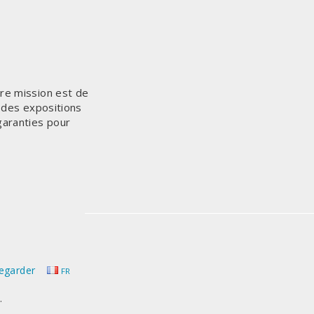
tre mission est de
n des expositions
garanties pour
egarder
FR
.