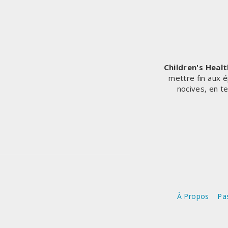
PULMONAIRES
ET
DE
MORTALITÉ
APRÈS
LA
Children's Heal
VACCINATION
mettre fin aux é
PAR
nocives, en t
LE
COVID-
19
A
AUGMENTÉ
DE
1236%
ENTRE
2020-
2023
À Propos
Pas