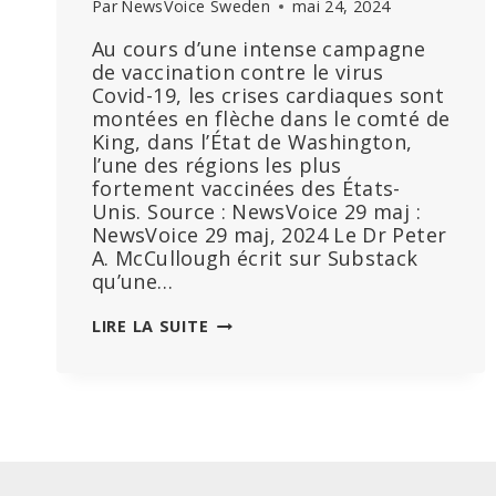
Par
NewsVoice Sweden
mai 24, 2024
Au cours d’une intense campagne
de vaccination contre le virus
Covid-19, les crises cardiaques sont
montées en flèche dans le comté de
King, dans l’État de Washington,
l’une des régions les plus
fortement vaccinées des États-
Unis. Source : NewsVoice 29 maj :
NewsVoice 29 maj, 2024 Le Dr Peter
A. McCullough écrit sur Substack
qu’une…
SCANDALE
LIRE LA SUITE
DU
VACCIN
COVID
:
L’EXCÈS
D’ARRÊTS
CARDIO-