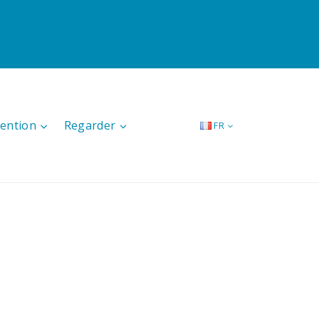
tention
Regarder
FR