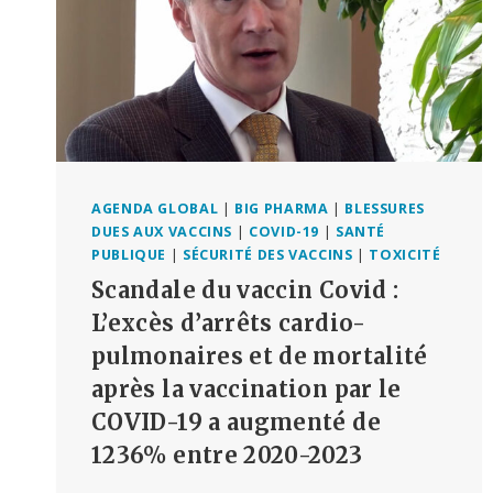
AGENDA GLOBAL
|
BIG PHARMA
|
BLESSURES
DUES AUX VACCINS
|
COVID-19
|
SANTÉ
PUBLIQUE
|
SÉCURITÉ DES VACCINS
|
TOXICITÉ
Scandale du vaccin Covid :
L’excès d’arrêts cardio-
pulmonaires et de mortalité
après la vaccination par le
COVID-19 a augmenté de
1236% entre 2020-2023