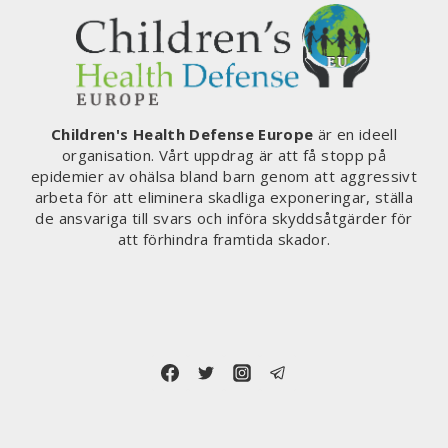
TEKNIK
–
EU-
KOMMISSIONEN
HANDPLOCKADE
FÖRFATTARE
Children's Health Defense Europe
är en ideell
KÄNDA
organisation. Vårt uppdrag är att få stopp på
FÖR
epidemier av ohälsa bland barn genom att aggressivt
ATT
arbeta för att eliminera skadliga exponeringar, ställa
VARA
de ansvariga till svars och införa skyddsåtgärder för
PARTISKA
att förhindra framtida skador.
MED
TELEKOMFÖRETAGEN