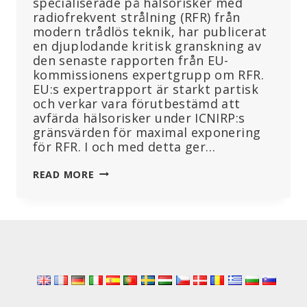
specialiserade på hälsorisker med
radiofrekvent strålning (RFR) från
modern trådlös teknik, har publicerat
en djuplodande kritisk granskning av
den senaste rapporten från EU-
kommissionens expertgrupp om RFR.
EU:s expertrapport är starkt partisk
och verkar vara förutbestämd att
avfärda hälsorisker under ICNIRP:s
gränsvärden för maximal exponering
för RFR. I och med detta ger…
KRITIK
READ MORE
MOT
EU-
KOMMISSIONENS
EXPERTRAPPORT
OM
RADIOFREKVENT
STRÅLNING
FRÅN
TRÅDLÖS