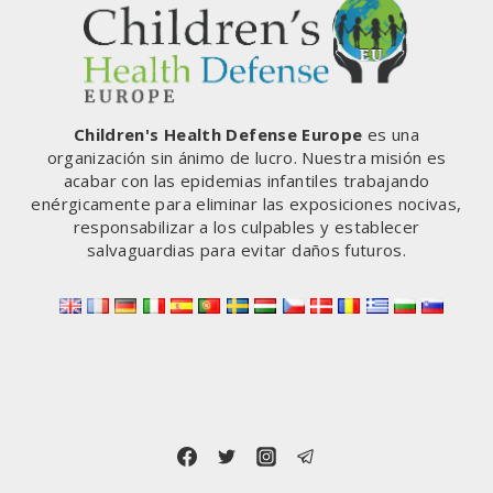
COMISIÓN
EUROPEA
SOBRE
LAS
RADIACIONES
DE
Children's Health Defense Europe
es una
RADIOFRECUENCIA
organización sin ánimo de lucro. Nuestra misión es
DE
acabar con las epidemias infantiles trabajando
LA
enérgicamente para eliminar las exposiciones nocivas,
TECNOLOGÍA
responsabilizar a los culpables y establecer
INALÁMBRICA
salvaguardias para evitar daños futuros.
–
LA
COMISIÓN
EUROPEA
ELIGIÓ
A
DEDO
A
LOS
AUTORES