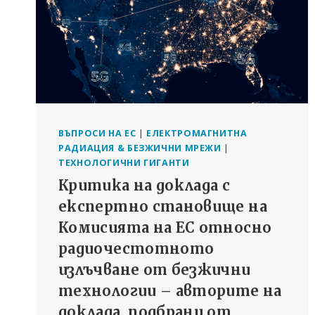
ВЪПРОСИ НА ЕС
|
ЕЛЕКТРОМАГНИТНА
РАДИАЦИЯ & БЕЗЖИЧНИ МРЕЖИ
|
ТЕХНОЛОГИЧНИ ГИГАНТИ
Критика на доклада с
експертно становище на
Комисията на ЕС относно
радиочестотното
излъчване от безжични
технологии – авторите на
доклада, подбрани от