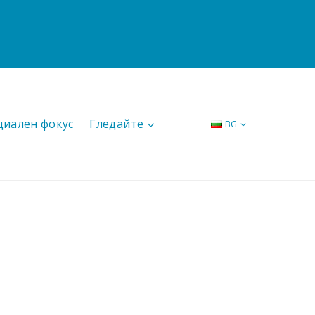
циален фокус
Гледайте
BG