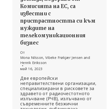
Комисията на ЕС, са
известни с
пристрастността си към
нуждите на
телекомуникационния
бизнес
От
Mona Nilsson, Vibeke Frøkjær Jensen and
Henrik Eiriksson
май 16, 2023
Две европейски
неправителствени организации,
специализирани в рисковете за
здравето от радиочестотното
излъчване (РЧВ), излъчвано от
съвременните безжични
технологии, публикуваха