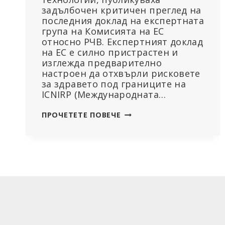
задълбочен критичен преглед на
последния доклад на експертната
група на Комисията на ЕС
относно РЧВ. Експертният доклад
на ЕС е силно пристрастен и
изглежда предварително
настроен да отхвърли рисковете
за здравето под границите на
ICNIRP (Международната…
КРИТИКА
ПРОЧЕТЕТЕ ПОВЕЧЕ
НА
ДОКЛАДА
С
ЕКСПЕРТНО
СТАНОВИЩЕ
НА
КОМИСИЯТА
НА
ЕС
ОТНОСНО