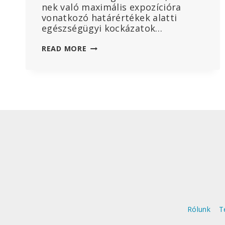
nek való maximális expozícióra
vonatkozó határértékek alatti
egészségügyi kockázatok…
A
READ MORE
VEZETÉK
NÉLKÜLI
TECHNOLÓGIÁKBÓL
SZÁRMAZÓ
RÁDIÓFREKVENCIÁS
SUGÁRZÁSRÓL
SZÓLÓ
UNIÓS
BIZOTTSÁGI
SZAKÉRTŐI
JELENTÉS
KRITIKÁJA
–
AZ
EU
Rólunk
T
BIZOTTSÁG