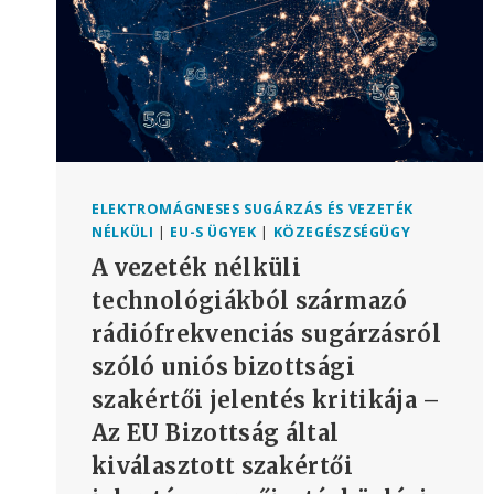
ELEKTROMÁGNESES SUGÁRZÁS ÉS VEZETÉK
NÉLKÜLI
|
EU-S ÜGYEK
|
KÖZEGÉSZSÉGÜGY
A vezeték nélküli
technológiákból származó
rádiófrekvenciás sugárzásról
szóló uniós bizottsági
szakértői jelentés kritikája –
Az EU Bizottság által
kiválasztott szakértői