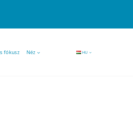
s fókusz
Néz
HU