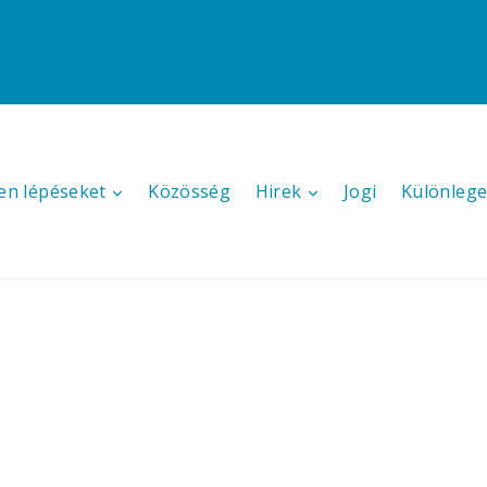
en lépéseket
Közösség
Hirek
Jogi
Különlege