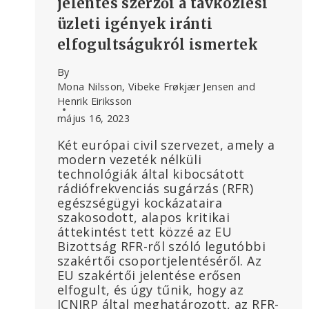
jelentés szerzői a távközlési
üzleti igények iránti
elfogultságukról ismertek
By
Mona Nilsson, Vibeke Frøkjær Jensen and
Henrik Eiriksson
május 16, 2023
Két európai civil szervezet, amely a
modern vezeték nélküli
technológiák által kibocsátott
rádiófrekvenciás sugárzás (RFR)
egészségügyi kockázataira
szakosodott, alapos kritikai
áttekintést tett közzé az EU
Bizottság RFR-ről szóló legutóbbi
szakértői csoportjelentéséről. Az
EU szakértői jelentése erősen
elfogult, és úgy tűnik, hogy az
ICNIRP által meghatározott, az RFR-