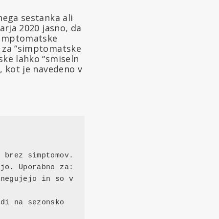
nega sestanka ali
uarja 2020 jasno, da
asimptomatske
Le za “simptomatske
ske lahko “smiseln
, kot je navedeno v
 brez simptomov. 
jo. Uporabno za: 
negujejo in so v 
di na sezonsko 