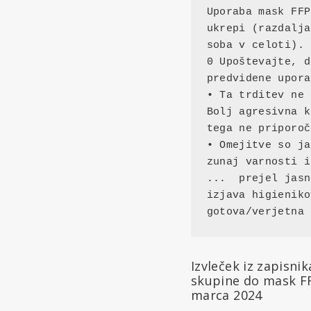
Uporaba mask FFP
ukrepi (razdalja
soba v celoti).

0 Upoštevajte, d
predvidene upora
• Ta trditev ne 
Bolj agresivna k
tega ne priporoča
• Omejitve so ja
zunaj varnosti i
...  prejel jasn
izjava higieniko
gotova/verjetna
Izvleček iz zapisni
skupine do mask FFP
marca 2024