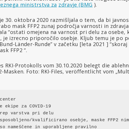
eznega ministrstva za
zdravje (BMG
).
je 30. oktobra 2020 razmišljala o tem, da bi javnos
abo mask FFP2 zunaj področja varnosti in zdravja 
ala “ostati omejena na varnost pri delu za osebe, k
i”, je izrecno priporočilo osebje. Kljub temu je po 
“Bund-Länder-Runde” v začetku [leta 2021 ] “skoraj
sk FFP2 “.
center

e ekipe za COVID-19

rep varstva pri delu

sposobljeno/kvalificirano osebje, maske FFP2 nim
so nameščene in uporabljene pravilno
