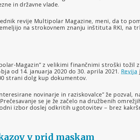
vezne in državne vlade.
ednik revije Multipolar Magazine, meni, da to pom
emeljijo na strokovnem znanju inštituta RKI, na trh
polar-Magazin” z velikimi finančnimi stroški tožil 
bja od 14. januarja 2020 do 30. aprila 2021.
Revija
00 strani dolg kup dokumentov.
interesirane novinarje in raziskovalce” že pozval,
Prečesavanje se je že začelo na družbenih omrežjih
dni izbor doslej odkritih ugotovitev – brez kakrš
kazov v prid maskam