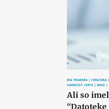
BIG PHARMA
|
CENZURA
VARNOST CEPIV
|
WHO
|
Ali so ime
“Datoteke 