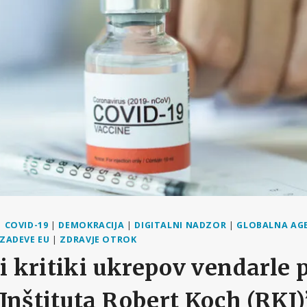
|
COVID-19
|
DEMOKRACIJA
|
DIGITALNI NADZOR
|
GLOBALNA AG
ZADEVE EU
|
ZDRAVJE OTROK
li kritiki ukrepov vendarle 
Inštituta Robert Koch (RKI)