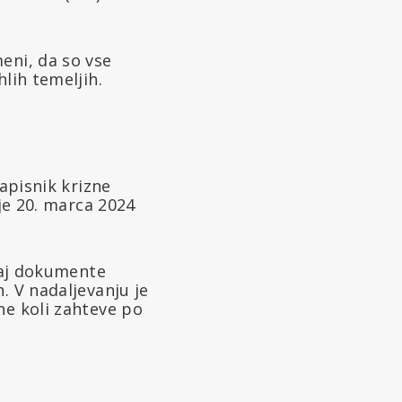
eni, da so vse
lih temeljih.
zapisnik krizne
je 20. marca 2024
 naj dokumente
. V nadaljevanju je
ne koli zahteve po