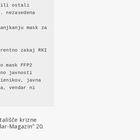
ili ostali 
. nezasedena 
anjkanju mask za 
rentno zakaj RKI 
o mask FFP2 
no javnosti

ienikov, javna 
a, vendar ni 
tališče krizne
olar-Magazin” 20.