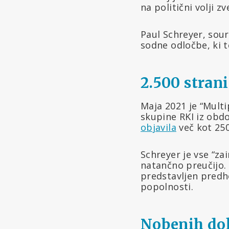
na politični volji z
Paul Schreyer, sour
sodne odločbe, ki t
2.500 strani
Maja 2021 je “Multi
skupine RKI iz obdo
objavila
več kot 25
Schreyer je vse “za
natančno preučijo. 
predstavljen predho
popolnosti.
Nobenih do