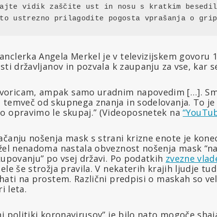
ajte vidik zaščite ust in nosu s kratkim besedil
to ustrezno prilagodite pogosta vprašanja o gri
nclerka Angela Merkel je v televizijskem govoru 
sti državljanov in pozvala k zaupanju za vse, kar s
ovoricam, ampak samo uradnim napovedim […]. Sm
e, temveč od skupnega znanja in sodelovanja. To j
hko opravimo le skupaj.” (Videoposnetek na
“YouTu
čanju nošenja mask s strani krizne enote je konec
ežel nenadoma nastala obveznost nošenja mask “na
kupovanju” po vsej državi. Po podatkih
zvezne vlad
ele še strožja pravila. V nekaterih krajih ljudje tu
hati na prostem. Različni predpisi o maskah so vel
i leta.
i politiki koronavirusov” je bilo nato mogoče shaja