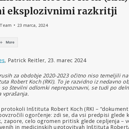
i eksplozivnimi razkritji
l Team
23 marca, 2024
More
es
, Patrick Reitler, 23. marec 2024
rusih za obdobje 2020-2023 očitno niso temeljili n
tuta Robert Koch (RKI). To je razvidno iz nedavno ob
a so številni odlomki neprepoznavni, se tudi po de
a vprašanja.
protokoli Inštituta Robert Koch (RKI – “dokumenti 
ovzročili ogorčenje: zdi se, da vsi predpisi glede
, zapore, celo ogromen pritisk glede cepljenja – v
venih in medicinskih ugotovitvah Inštituta Robert