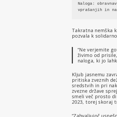
Naloga: obravnav
vprašanjih in na
Takratna nemška ka
pozvala k solidarno
“Ne verjemite g
živimo od prisil
naloga, ki jo la
Kljub jasnemu zavra
pritiska zveznih d
sredstvih in pri na
zvezne države sprej
smeli več prosto di
2023, torej skoraj tr
“Zahvaljujoč uspešn