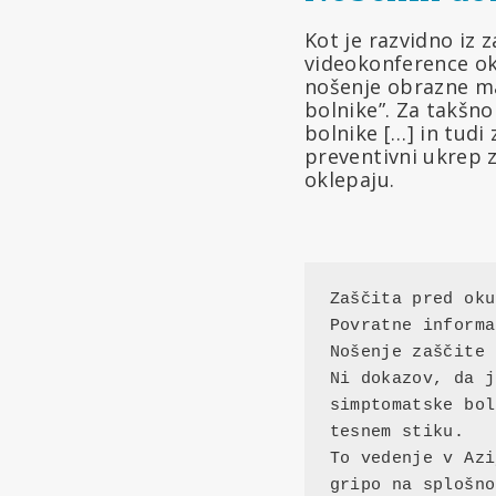
Kot je razvidno iz 
videokonference oko
nošenje obrazne ma
bolnike”. Za takšn
bolnike […] in tudi
preventivni ukrep z
oklepaju.
Zaščita pred oku
Povratne informa
Nošenje zaščite 
Ni dokazov, da j
simptomatske bol
tesnem stiku.

To vedenje v Azi
gripo na splošno