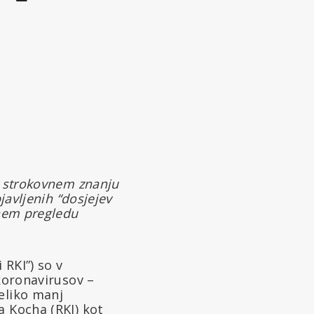
a strokovnem znanju
javljenih “dosjejev
lnem pregledu
RKI”) so v
 koronavirusov –
eliko manj
a Kocha (RKI) kot