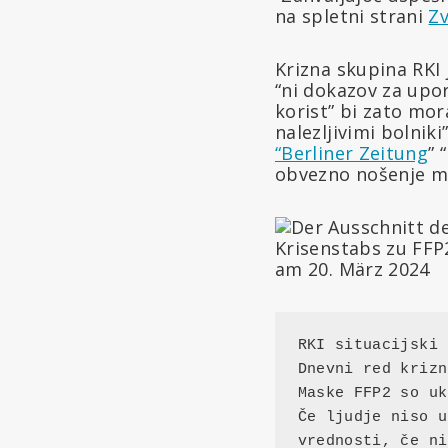
na spletni strani
Zv
Krizna skupina RKI 
“ni dokazov za upor
korist” bi zato mor
nalezljivimi bolnik
“Berliner Zeitung
” 
obvezno nošenje ma
RKI situacijski 
Dnevni red krizn
Maske FFP2 so uk
Če ljudje niso u
vrednosti, če ni