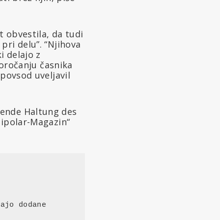
t obvestila, da tudi
pri delu”. “Njihova
i delajo z
poročanju časnika
 povsod uveljavil
ajo dodane 