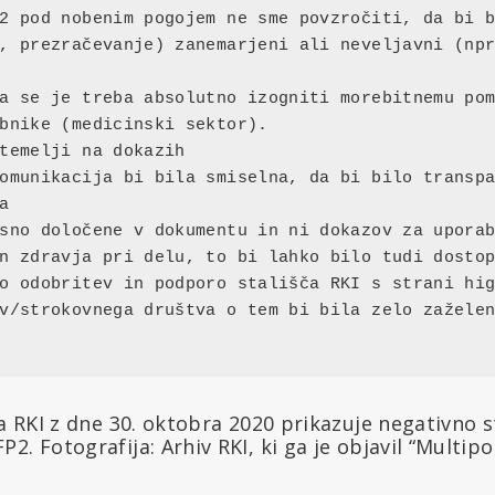
2 pod nobenim pogojem ne sme povzročiti, da bi b
, prezračevanje) zanemarjeni ali neveljavni (npr
a se je treba absolutno izogniti morebitnemu pom
bnike (medicinski sektor).

temelji na dokazih

omunikacija bi bila smiselna, da bi bilo transpa


sno določene v dokumentu in ni dokazov za uporab
n zdravja pri delu, to bi lahko bilo tudi dostop
o odobritev in podporo stališča RKI s strani hig
v/strokovnega društva o tem bi bila zelo zaželen
ka RKI z dne 30. oktobra 2020 prikazuje negativno s
2. Fotografija: Arhiv RKI, ki ga je objavil “Multip