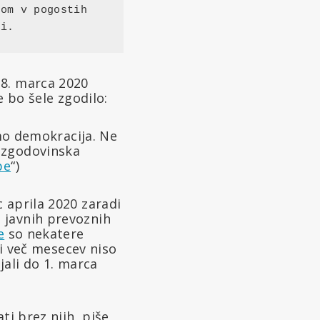
om v pogostih 
pi.
18. marca 2020
e bo šele zgodilo:
o demokracija. Ne
e zgodovinska
be
“)
 aprila 2020 zaradi
 javnih prevoznih
e
so nekatere
di več mesecev niso
jali do 1. marca
ti brez njih, piše