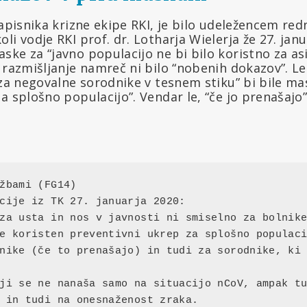
zapisnika krizne ekipe RKI, je bilo udeležencem red
li vodje RKI prof. dr. Lotharja Wielerja že 27. jan
ske za “javno populacijo ne bi bilo koristno za 
o razmišljanje namreč ni bilo “nobenih dokazov”. 
 za negovalne sorodnike v tesnem stiku” bi bile ma
a splošno populacijo”. Vendar le, “če jo prenašajo”
žbami (FG14)

cije iz TK 27. januarja 2020:

za usta in nos v javnosti ni smiselno za bolnike
e koristen preventivni ukrep za splošno populaci
nike (če to prenašajo) in tudi za sorodnike, ki 
ji se ne nanaša samo na situacijo nCoV, ampak tu
 in tudi na onesnaženost zraka.
