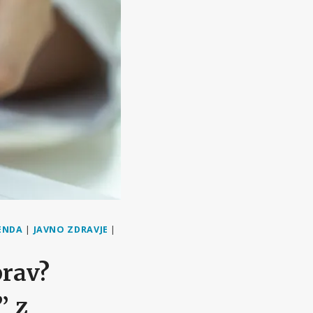
ENDA
|
JAVNO ZDRAVJE
|
prav?
” z