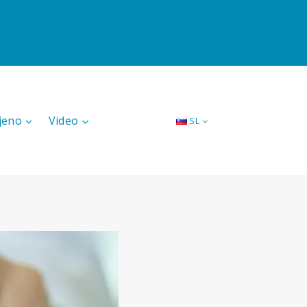
jeno
Video
SL