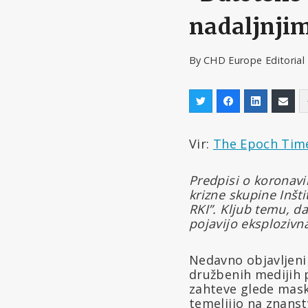
nadaljnjim
By
CHD Europe Editoria
Vir:
The Epoch Tim
Predpisi o koronavi
krizne skupine Inšti
RKI”. Kljub temu, d
pojavijo eksplozivn
Nedavno objavljeni 
družbenih medijih p
zahteve glede mask
temeljijo na znanst