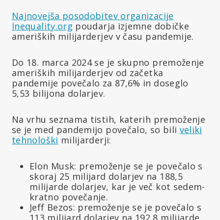
Najnovejša posodobitev organizacije
Inequality.org
poudarja izjemne dobičke
ameriških milijarderjev v času pandemije.
Do 18. marca 2024 se je skupno premoženje
ameriških milijarderjev od začetka
pandemije povečalo za 87,6% in doseglo
5,53 bilijona dolarjev.
Na vrhu seznama tistih, katerih premoženje
se je med pandemijo povečalo, so bili
veliki
tehnološki
milijarderji:
Elon Musk: premoženje se je povečalo s
skoraj 25 milijard dolarjev na 188,5
milijarde dolarjev, kar je več kot sedem-
kratno povečanje.
Jeff Bezos: premoženje se je povečalo s
113 milijard dolarjev na 192,8 milijarde