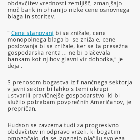
obdavčitev vrednosti zemljišč, zmanjšajo
moč bank in ohranijo nizke cene osnovnega
blaga in storitev.
”
Cene stanovanj
bi se znižale, cene
monopolnega blaga bi se znižale, cene
poslovanja bi se znižale, ker se ta presežna
gospodarska renta … ne bi plačevala
bankam kot njihov glavni vir dohodka,” je
dejal.
S prenosom bogastva iz finančnega sektorja
v javni sektor bi lahko s temi ukrepi
ustvarili pravičnejše gospodarstvo, ki bi
služilo potrebam povprečnih Američanov, je
prepričan.
Hudson se zavzema tudi za progresivno
obdavčitev in odpravo vrzeli, ki bogatim
omogočajo, da se izognejo plačilu svojega