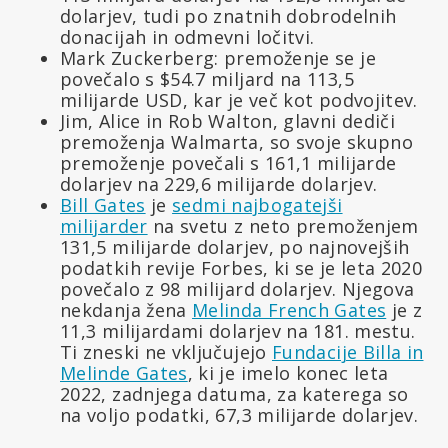
dolarjev, tudi po znatnih dobrodelnih
donacijah in odmevni ločitvi.
Mark Zuckerberg: premoženje se je
povečalo s $54.7 miljard na 113,5
milijarde USD, kar je več kot podvojitev.
Jim, Alice in Rob Walton, glavni dediči
premoženja Walmarta, so svoje skupno
premoženje povečali s 161,1 milijarde
dolarjev na 229,6 milijarde dolarjev.
Bill Gates
je
sedmi najbogatejši
milijarder
na svetu z neto premoženjem
131,5 milijarde dolarjev, po najnovejših
podatkih revije Forbes, ki se je leta 2020
povečalo z 98 milijard dolarjev. Njegova
nekdanja žena
Melinda French Gates
je z
11,3 milijardami dolarjev na 181. mestu.
Ti zneski ne vključujejo
Fundacije Billa in
Melinde Gates
, ki je imelo konec leta
2022, zadnjega datuma, za katerega so
na voljo podatki, 67,3 milijarde dolarjev.