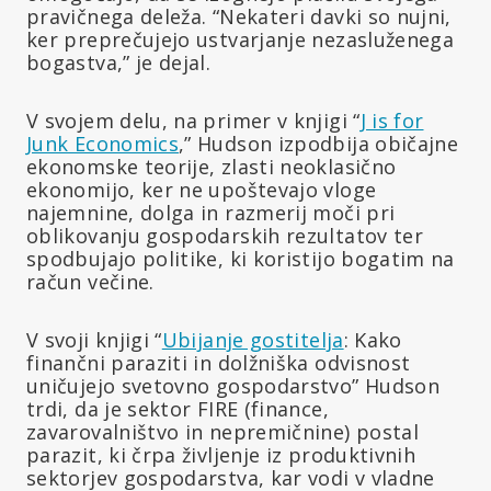
pravičnega deleža. “Nekateri davki so nujni,
ker preprečujejo ustvarjanje nezasluženega
bogastva,” je dejal.
V svojem delu, na primer v knjigi “
J is for
Junk Economics
,” Hudson izpodbija običajne
ekonomske teorije, zlasti neoklasično
ekonomijo, ker ne upoštevajo vloge
najemnine, dolga in razmerij moči pri
oblikovanju gospodarskih rezultatov ter
spodbujajo politike, ki koristijo bogatim na
račun večine.
V svoji knjigi “
Ubijanje gostitelja
: Kako
finančni paraziti in dolžniška odvisnost
uničujejo svetovno gospodarstvo” Hudson
trdi, da je sektor FIRE (finance,
zavarovalništvo in nepremičnine) postal
parazit, ki črpa življenje iz produktivnih
sektorjev gospodarstva, kar vodi v vladne