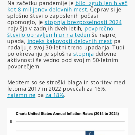
Na začetku pandemije je
bilo izgubljenih več
kot 8 milijonov delovnih mest
. Čeprav si je
splošno število zaposlenih počasi
opomoglo, je
stopnja brezposelnosti 2024
najvišja v zadnjih dveh letih,
povprečno
število opravljenih ur na teden
še naprej
upada,
indeks kakovosti delovnih mest
pa
nadaljuje svoj 30-letni trend upadanja. Tudi
po okrevanju je splošna
stopnja
delovne
aktivnosti še vedno pod svojim 50-letnim
povprečjem.
Medtem so se stroški blaga in storitev med
letoma 2017 in 2022 povečali za 16%,
najemnine
pa
za 18%
.