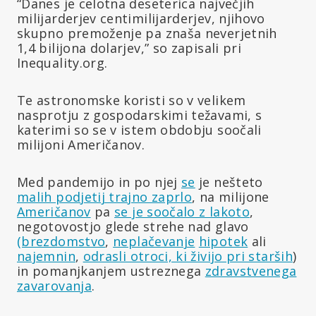
“Danes je celotna deseterica največjih
milijarderjev centimilijarderjev, njihovo
skupno premoženje pa znaša neverjetnih
1,4 bilijona dolarjev,” so zapisali pri
Inequality.org.
Te astronomske koristi so v velikem
nasprotju z gospodarskimi težavami, s
katerimi so se v istem obdobju soočali
milijoni Američanov.
Med pandemijo in po njej
se
je nešteto
malih podjetij trajno zaprlo
, na milijone
Američanov
pa
se je soočalo z lakoto
,
negotovostjo glede strehe nad glavo
(brezdomstvo
,
neplačevanje
hipotek
ali
najemnin
,
odrasli otroci, ki živijo pri starših
)
in pomanjkanjem ustreznega
zdravstvenega
zavarovanja
.