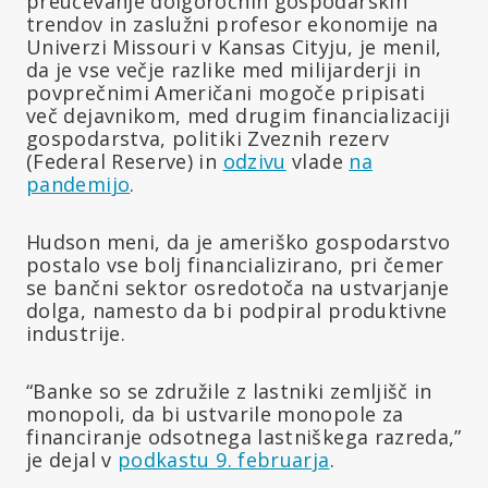
preučevanje dolgoročnih gospodarskih
trendov in zaslužni profesor ekonomije na
Univerzi Missouri v Kansas Cityju, je menil,
da je vse večje razlike med milijarderji in
povprečnimi Američani mogoče pripisati
več dejavnikom, med drugim financializaciji
gospodarstva, politiki Zveznih rezerv
(Federal Reserve) in
odzivu
vlade
na
pandemijo
.
Hudson meni, da je ameriško gospodarstvo
postalo vse bolj financializirano, pri čemer
se bančni sektor osredotoča na ustvarjanje
dolga, namesto da bi podpiral produktivne
industrije.
“Banke so se združile z lastniki zemljišč in
monopoli, da bi ustvarile monopole za
financiranje odsotnega lastniškega razreda,”
je dejal v
podkastu 9. februarja
.