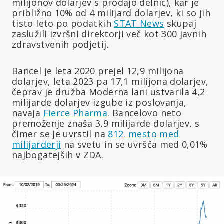
milijonov dolarjev s prodajo delnic), kar je
približno 10% od 4 milijard dolarjev, ki so jih
tisto leto po podatkih
STAT News
skupaj
zaslužili izvršni direktorji več kot 300 javnih
zdravstvenih podjetij.
Bancel je leta 2020 prejel 12,9 milijona
dolarjev, leta 2023 pa 17,1 milijona dolarjev,
čeprav je družba Moderna lani ustvarila 4,2
milijarde dolarjev izgube iz poslovanja,
navaja
Fierce Pharma
. Bancelovo neto
premoženje znaša 3,9 milijarde dolarjev, s
čimer se je uvrstil na
812. mesto med
milijarderji
na svetu in se uvršča med 0,01%
najbogatejših v ZDA.