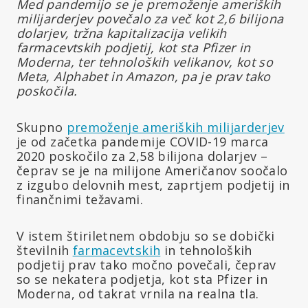
Med pandemijo se je premoženje ameriških
milijarderjev povečalo za več kot 2,6 bilijona
dolarjev, tržna kapitalizacija velikih
farmacevtskih podjetij, kot sta Pfizer in
Moderna, ter tehnoloških velikanov, kot so
Meta, Alphabet in Amazon, pa je prav tako
poskočila.
Skupno
premoženje ameriških milijarderjev
je od začetka pandemije COVID-19 marca
2020 poskočilo za 2,58 bilijona dolarjev –
čeprav se je na milijone Američanov soočalo
z izgubo delovnih mest, zaprtjem podjetij in
finančnimi težavami.
V istem štiriletnem obdobju so se dobički
številnih
farmacevtskih
in tehnoloških
podjetij prav tako močno povečali, čeprav
so se nekatera podjetja, kot sta Pfizer in
Moderna, od takrat vrnila na realna tla.