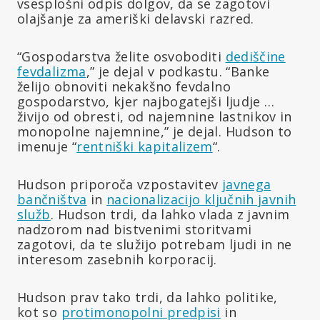
vsesplošni odpis dolgov, da se zagotovi
olajšanje za ameriški delavski razred.
“Gospodarstva želite osvoboditi
dediščine
fevdalizma
,” je dejal v podkastu. “Banke
želijo obnoviti nekakšno fevdalno
gospodarstvo, kjer najbogatejši ljudje …
živijo od obresti, od najemnine lastnikov in
monopolne najemnine,” je dejal. Hudson to
imenuje “
rentniški kapitalizem
“.
Hudson priporoča vzpostavitev
javnega
bančništva
in
nacionalizacijo ključnih javnih
služb
. Hudson trdi, da lahko vlada z javnim
nadzorom nad bistvenimi storitvami
zagotovi, da te služijo potrebam ljudi in ne
interesom zasebnih korporacij.
Hudson prav tako trdi, da lahko politike,
kot so
protimonopolni predpisi
in