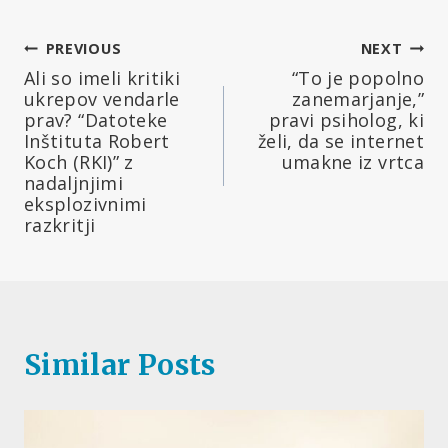
Navigacija
PREVIOUS
NEXT
Ali so imeli kritiki
“To je popolno
prispevka
ukrepov vendarle
zanemarjanje,”
prav? “Datoteke
pravi psiholog, ki
Inštituta Robert
želi, da se internet
Koch (RKI)” z
umakne iz vrtca
nadaljnjimi
eksplozivnimi
razkritji
Similar Posts