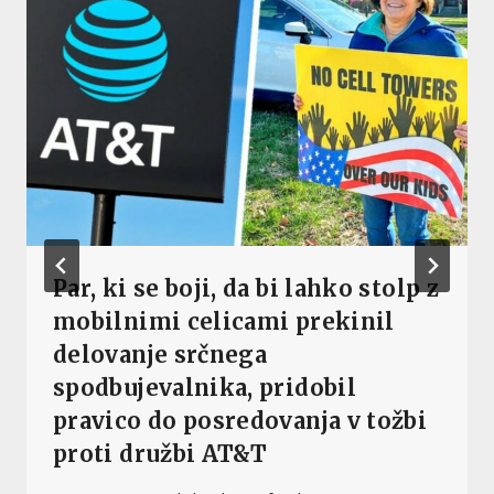
Par, ki se boji, da bi lahko stolp z
mobilnimi celicami prekinil
delovanje srčnega
spodbujevalnika, pridobil
pravico do posredovanja v tožbi
proti družbi AT&T