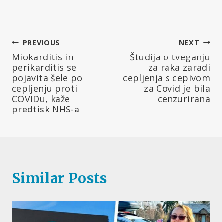
Navigacija
PREVIOUS
NEXT
Miokarditis in
Študija o tveganju
prispevka
perikarditis se
za raka zaradi
pojavita šele po
cepljenja s cepivom
cepljenju proti
za Covid je bila
COVIDu, kaže
cenzurirana
predtisk NHS-a
Similar Posts