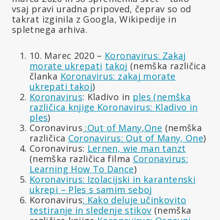
vsaj pravi uradna pripoved, čeprav so od
takrat izginila z Googla, Wikipedije in
spletnega arhiva.
10. Marec 2020 –
Koronavirus: Zakaj
morate ukrepati
takoj
(nemška različica
članka
Koronavirus: zakaj morate
ukrepati takoj
)
Koronavirus
: Kladivo in
ples (nemška
različica knjige Koronavirus: Kladivo in
ples
)
Coronavirus
:Out
of Many
,
One
(nemška
različica
Coronavirus: Out of Many, One
)
Coronavirus:
Lernen, wie man tanzt
(nemška različica filma
Coronavirus:
Learning How To Dance
)
Koronavirus: Izolacijski in karantenski
ukrepi – Ples s samim seboj
Koronavirus
: Kako deluje učinkovito
testiranje in sledenje stikov
(nemška