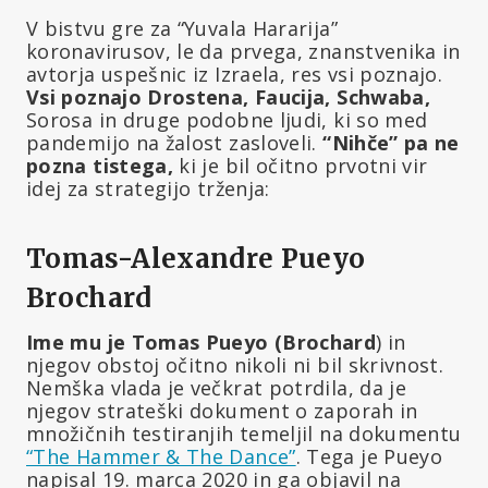
V bistvu gre za “Yuvala Hararija”
koronavirusov, le da prvega, znanstvenika in
avtorja uspešnic iz Izraela, res vsi poznajo.
Vsi poznajo Drostena, Faucija, Schwaba,
Sorosa in druge podobne ljudi, ki so med
pandemijo na žalost zasloveli.
“Nihče” pa ne
pozna tistega,
ki je bil očitno prvotni vir
idej za strategijo trženja:
Tomas-Alexandre Pueyo
Brochard
Ime mu je Tomas Pueyo (Brochard
) in
njegov obstoj očitno nikoli ni bil skrivnost.
Nemška vlada je večkrat potrdila, da je
njegov strateški dokument o zaporah in
množičnih testiranjih temeljil na dokumentu
“The Hammer & The Dance”
. Tega je Pueyo
napisal 19. marca 2020 in ga objavil na