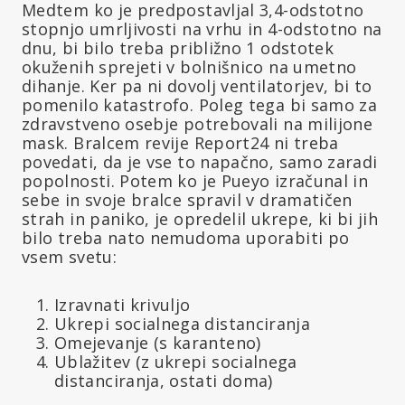
Medtem ko je predpostavljal 3,4-odstotno
stopnjo umrljivosti na vrhu in 4-odstotno na
dnu, bi bilo treba približno 1 odstotek
okuženih sprejeti v bolnišnico na umetno
dihanje. Ker pa ni dovolj ventilatorjev, bi to
pomenilo katastrofo. Poleg tega bi samo za
zdravstveno osebje potrebovali na milijone
mask. Bralcem revije Report24 ni treba
povedati, da je vse to napačno, samo zaradi
popolnosti. Potem ko je Pueyo izračunal in
sebe in svoje bralce spravil v dramatičen
strah in paniko, je opredelil ukrepe, ki bi jih
bilo treba nato nemudoma uporabiti po
vsem svetu:
Izravnati krivuljo
Ukrepi socialnega distanciranja
Omejevanje (s karanteno)
Ublažitev (z ukrepi socialnega
distanciranja, ostati doma)