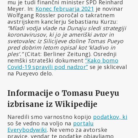
mu je tudi finančni minister SPD Reinhard
Meyer. In:
Konec februarja 2021
je novinar
Wolfgang Rössler poročal o takratnem
avstrijskem kanclerju Sebastianu Kurzu:
“Mladi vodja vlade na Dunaju sledi strategiji
koronavirusov, ki jo je ameriški avtor in
svetovalec iz Silicijeve doline Tomas Pueyo
pred dobrim letom opisal kot ‘kladivo in
ples’.”
(Citat: Berliner Zeitung). Osrednji
nemški strateški dokument
“Kako bomo
Covid-19 spravili pod nadzor”
se je skliceval
na Pueyevo delo.
Informacije o Tomasu Pueyu
izbrisane iz Wikipedije
Naredili smo varnostno kopijo
podatkov, ki
so še vedno na voljo na
portalu
Everybodywiki
. Ne vemo za avtorske
pravice, vendar te podatke objavljamo