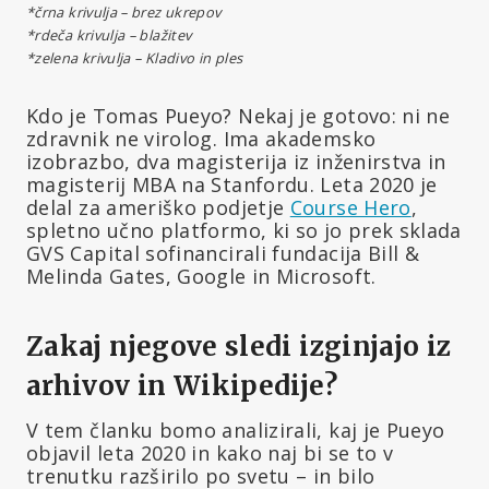
*črna krivulja – brez ukrepov
*rdeča krivulja – blažitev
*zelena krivulja – Kladivo in ples
Kdo je Tomas Pueyo? Nekaj je gotovo: ni ne
zdravnik ne virolog. Ima akademsko
izobrazbo, dva magisterija iz inženirstva in
magisterij MBA na Stanfordu. Leta 2020 je
delal za ameriško podjetje
Course Hero
,
spletno učno platformo, ki so jo prek sklada
GVS Capital sofinancirali fundacija Bill &
Melinda Gates, Google in Microsoft.
Zakaj njegove sledi izginjajo iz
arhivov in Wikipedije?
V tem članku bomo analizirali, kaj je Pueyo
objavil leta 2020 in kako naj bi se to v
trenutku razširilo po svetu – in bilo