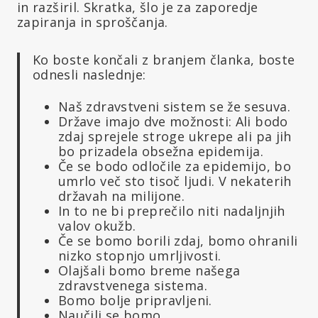
in razširil. Skratka, šlo je za zaporedje
zapiranja in sproščanja.
Ko boste končali z branjem članka, boste
odnesli naslednje:
Naš zdravstveni sistem se že sesuva.
Države imajo dve možnosti: Ali bodo
zdaj sprejele stroge ukrepe ali pa jih
bo prizadela obsežna epidemija.
Če se bodo odločile za epidemijo, bo
umrlo več sto tisoč ljudi. V nekaterih
državah na milijone.
In to ne bi preprečilo niti nadaljnjih
valov okužb.
Če se bomo borili zdaj, bomo ohranili
nizko stopnjo umrljivosti.
Olajšali bomo breme našega
zdravstvenega sistema.
Bomo bolje pripravljeni.
Naučili se bomo.