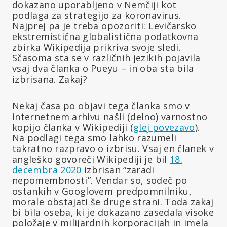
dokazano uporabljeno v Nemčiji kot
podlaga za strategijo za koronavirus.
Najprej pa je treba opozoriti: Levičarsko
ekstremistična globalistična podatkovna
zbirka Wikipedija prikriva svoje sledi.
Sčasoma sta se v različnih jezikih pojavila
vsaj dva članka o Pueyu – in oba sta bila
izbrisana. Zakaj?
Nekaj časa po objavi tega članka smo v
internetnem arhivu našli (delno) varnostno
kopijo članka v Wikipediji (
glej povezavo
).
Na podlagi tega smo lahko razumeli
takratno razpravo o izbrisu. Vsaj en članek v
angleško govoreči Wikipediji je bil
18.
decembra 2020
izbrisan “zaradi
nepomembnosti”. Vendar so, sodeč po
ostankih v Googlovem predpomnilniku,
morale obstajati še druge strani. Toda zakaj
bi bila oseba, ki je dokazano zasedala visoke
položaje v milijardnih korporacijah in imela