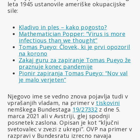
leta 1945 ustanovile ameriške okupacijske
sile:
Kladivo in ples – kako pogosto?
Mathematician Popper: “Virus is more
infectious than we thought”
Tomas Pueyo: Človek, ki je prvi opozoril
na korono
Zakaj guru za zapiranje Tomas Pueyo že
praznuje konec pandemije
Pionir zapiranja Tomas Pueyo: “Nov val
je malo verjeten”
Njegovo ime se vedno znova pojavlja tudi v
vprašanjih vladam, na primer v
tiskovini
nemškega Bundestaga
19/27332
z dne 5.
marca 2021 ali v Avstriji, glej spodnji
posnetek zaslona. Opisan je kot “ključni
svetovalec v zvezi z ukrepi”. ÖVP na primer v
razpravi v Bundesratu izrecno navaja