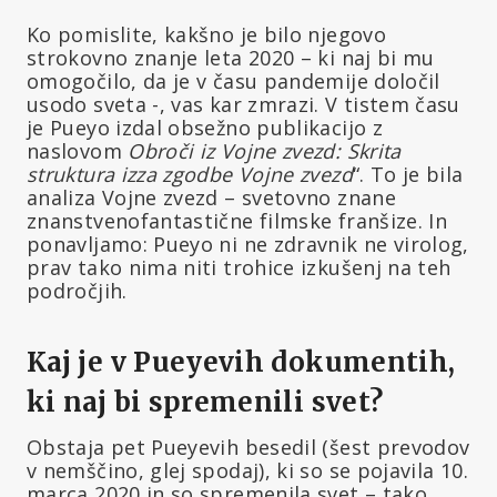
Ko pomislite, kakšno je bilo njegovo
strokovno znanje leta 2020 – ki naj bi mu
omogočilo, da je v času pandemije določil
usodo sveta -, vas kar zmrazi. V tistem času
je Pueyo izdal obsežno publikacijo z
naslovom
Obroči iz Vojne zvezd:
Skrita
struktura izza zgodbe Vojne zvezd
“. To je bila
analiza Vojne zvezd – svetovno znane
znanstvenofantastične filmske franšize. In
ponavljamo: Pueyo ni ne zdravnik ne virolog,
prav tako nima niti trohice izkušenj na teh
področjih.
Kaj je v Pueyevih dokumentih,
ki naj bi spremenili svet?
Obstaja pet Pueyevih besedil (šest prevodov
v nemščino, glej spodaj), ki so se pojavila 10.
marca 2020 in so spremenila svet – tako