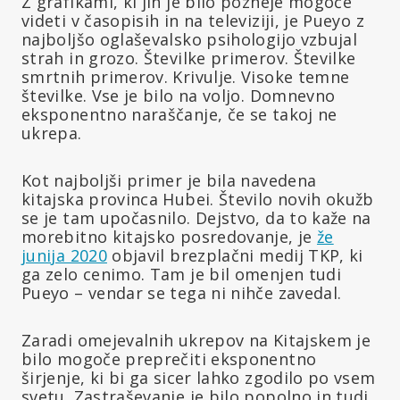
Z grafikami, ki jih je bilo pozneje mogoče
videti v časopisih in na televiziji, je Pueyo z
najboljšo oglaševalsko psihologijo vzbujal
strah in grozo. Številke primerov. Številke
smrtnih primerov. Krivulje. Visoke temne
številke. Vse je bilo na voljo. Domnevno
eksponentno naraščanje, če se takoj ne
ukrepa.
Kot najboljši primer je bila navedena
kitajska provinca Hubei. Število novih okužb
se je tam upočasnilo. Dejstvo, da to kaže na
morebitno kitajsko posredovanje, je
že
junija 2020
objavil brezplačni medij TKP, ki
ga zelo cenimo. Tam je bil omenjen tudi
Pueyo – vendar se tega ni nihče zavedal.
Zaradi omejevalnih ukrepov na Kitajskem je
bilo mogoče preprečiti eksponentno
širjenje, ki bi ga sicer lahko zgodilo po vsem
svetu. Zastraševanje je bilo popolno in tudi