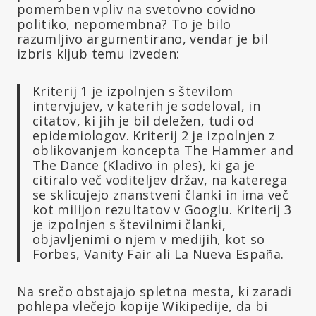
pomemben vpliv na svetovno covidno
politiko, nepomembna? To je bilo
razumljivo argumentirano, vendar je bil
izbris kljub temu izveden:
Kriterij 1 je izpolnjen s številom
intervjujev, v katerih je sodeloval, in
citatov, ki jih je bil deležen, tudi od
epidemiologov. Kriterij 2 je izpolnjen z
oblikovanjem koncepta The Hammer and
The Dance (Kladivo in ples), ki ga je
citiralo več voditeljev držav, na katerega
se sklicujejo znanstveni članki in ima več
kot milijon rezultatov v Googlu. Kriterij 3
je izpolnjen s številnimi članki,
objavljenimi o njem v medijih, kot so
Forbes, Vanity Fair ali La Nueva España.
Na srečo obstajajo spletna mesta, ki zaradi
pohlepa vlečejo kopije Wikipedije, da bi