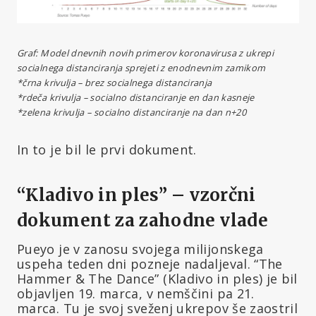
Graf: Model dnevnih novih primerov koronavirusa z ukrepi
socialnega distanciranja sprejeti z enodnevnim zamikom
*črna krivulja – brez socialnega distanciranja
*rdeča krivulja – socialno distanciranje en dan kasneje
*zelena krivulja – socialno distanciranje na dan n+20
In to je bil le prvi dokument.
“Kladivo in ples” – vzorčni
dokument za zahodne vlade
Pueyo je v zanosu svojega milijonskega
uspeha teden dni pozneje nadaljeval. “The
Hammer & The Dance” (Kladivo in ples) je bil
objavljen 19. marca, v nemščini pa 21.
marca. Tu je svoj sveženj ukrepov še zaostril