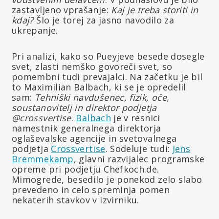
zastavljeno vprašanje:
Kaj je treba storiti in
kdaj?
Šlo je torej za jasno navodilo za
ukrepanje.
Pri analizi, kako so Pueyjeve besede dosegle
svet, zlasti nemško govoreči svet, so
pomembni tudi prevajalci. Na začetku je bil
to Maximilian Balbach, ki se je opredelil
sam:
Tehniški navdušenec, fizik, oče,
soustanovitelj in direktor podjetja
@crossvertise
.
Balbach
je v resnici
namestnik generalnega direktorja
oglaševalske agencije in svetovalnega
podjetja
Crossvertise
. Sodeluje tudi:
Jens
Bremmekamp
, glavni razvijalec programske
opreme pri podjetju Chefkoch.de.
Mimogrede, besedilo je ponekod zelo slabo
prevedeno in celo spreminja pomen
nekaterih stavkov v izvirniku.