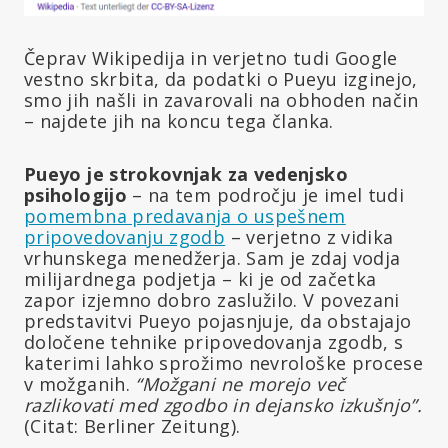
Čeprav Wikipedija in verjetno tudi Google
vestno skrbita, da podatki o Pueyu izginejo,
smo jih našli in zavarovali na obhoden način
– najdete jih na koncu tega članka.
Pueyo je strokovnjak za vedenjsko
psihologijo
– na tem področju je imel tudi
pomembna predavanja o uspešnem
pripovedovanju zgodb
– verjetno z vidika
vrhunskega menedžerja. Sam je zdaj vodja
milijardnega podjetja – ki je od začetka
zapor izjemno dobro zaslužilo. V povezani
predstavitvi Pueyo pojasnjuje, da obstajajo
določene tehnike pripovedovanja zgodb, s
katerimi lahko sprožimo nevrološke procese
v možganih.
“Možgani ne morejo več
razlikovati med zgodbo in dejansko izkušnjo”.
(Citat: Berliner Zeitung).