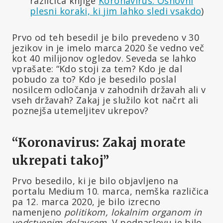
različica knjige
Koronavirus: Osnovni
plesni koraki, ki jim lahko sledi vsakdo
)
Prvo od teh besedil je bilo prevedeno v 30
jezikov in je imelo marca 2020 še vedno več
kot 40 milijonov ogledov. Seveda se lahko
vprašate: “Kdo stoji za tem? Kdo je dal
pobudo za to? Kdo je besedilo poslal
nosilcem odločanja v zahodnih državah ali v
vseh državah? Zakaj je služilo kot načrt ali
poznejša utemeljitev ukrepov?
“Koronavirus: Zakaj morate
ukrepati takoj”
Prvo besedilo, ki je bilo objavljeno na
portalu Medium 10. marca, nemška različica
pa 12. marca 2020, je bilo izrecno
namenjeno
politikom, lokalnim organom in
vodstvenim delavcem
. V podnaslovu je bilo