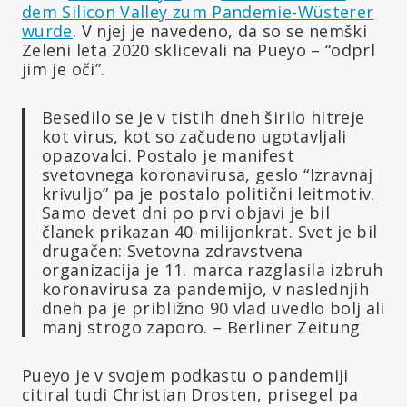
dem Silicon Valley zum Pandemie-Wüsterer
wurde
. V njej je navedeno, da so se nemški
Zeleni leta 2020 sklicevali na Pueyo – “odprl
jim je oči”.
Besedilo se je v tistih dneh širilo hitreje
kot virus, kot so začudeno ugotavljali
opazovalci. Postalo je manifest
svetovnega koronavirusa, geslo “Izravnaj
krivuljo” pa je postalo politični leitmotiv.
Samo devet dni po prvi objavi je bil
članek prikazan 40-milijonkrat. Svet je bil
drugačen: Svetovna zdravstvena
organizacija je 11. marca razglasila izbruh
koronavirusa za pandemijo, v naslednjih
dneh pa je približno 90 vlad uvedlo bolj ali
manj strogo zaporo. – Berliner Zeitung
Pueyo je v svojem podkastu o pandemiji
citiral tudi Christian Drosten, prisegel pa