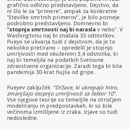
grafično odlično predstavljeno. Dejstvo, da
ni šlo le za “primere”, ampak za konkretne
“številke smrtnih primerov”, je bilo pozneje
podrobno predstavljeno. Domnevno bi
“stopnja smrtnosti naj bi
narasla
v nebo”. V
Washingtonu naj bi znašala 33 odstotkov.
Pueyo se ukvarja tudi z dejstvom, da je to
nekoliko pretirano – opredelil je stopnjo
umrljivosti med okuženimi 3,4 odstotka, ki
naj bi temeljila na podatkih Svetovne
zdravstvene organizacije. Zaradi tega bi bila
pandemija 30-krat hujša od gripe.
Pueyev zaključek:
“Države, ki ukrepajo hitro,
zmanjšajo stopnjo umrljivosti za faktor 10”.
Vse njegove teorije so temeljile na otročjem
modeliranju in predpostavkah, ki so bile
večinoma izmišljene iz zraka. Izjave so tudi
nedosledne.