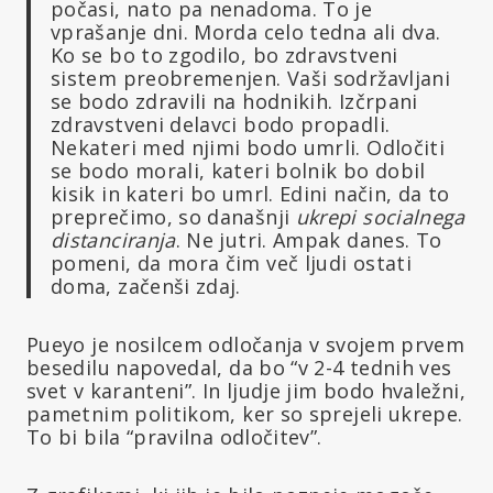
počasi, nato pa nenadoma. To je
vprašanje dni. Morda celo tedna ali dva.
Ko se bo to zgodilo, bo zdravstveni
sistem preobremenjen. Vaši sodržavljani
se bodo zdravili na hodnikih. Izčrpani
zdravstveni delavci bodo propadli.
Nekateri med njimi bodo umrli. Odločiti
se bodo morali, kateri bolnik bo dobil
kisik in kateri bo umrl. Edini način, da to
preprečimo, so današnji
ukrepi socialnega
distanciranja
. Ne jutri. Ampak danes. To
pomeni, da mora čim več ljudi ostati
doma, začenši zdaj.
Pueyo je nosilcem odločanja v svojem prvem
besedilu napovedal, da bo “v 2-4 tednih ves
svet v karanteni”. In ljudje jim bodo hvaležni,
pametnim politikom, ker so sprejeli ukrepe.
To bi bila “pravilna odločitev”.