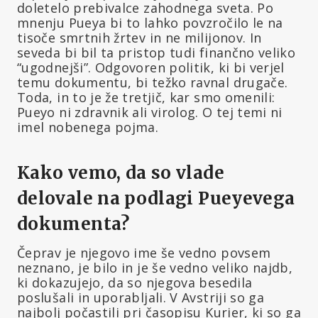
doletelo prebivalce zahodnega sveta. Po
mnenju Pueya bi to lahko povzročilo le na
tisoče smrtnih žrtev in ne milijonov. In
seveda bi bil ta pristop tudi finančno veliko
“ugodnejši”. Odgovoren politik, ki bi verjel
temu dokumentu, bi težko ravnal drugače.
Toda, in to je že tretjič, kar smo omenili:
Pueyo ni zdravnik ali virolog. O tej temi ni
imel nobenega pojma.
Kako vemo, da so vlade
delovale na podlagi Pueyevega
dokumenta?
Čeprav je njegovo ime še vedno povsem
neznano, je bilo in je še vedno veliko najdb,
ki dokazujejo, da so njegova besedila
poslušali in uporabljali. V Avstriji so ga
najbolj počastili pri časopisu Kurier, ki so ga