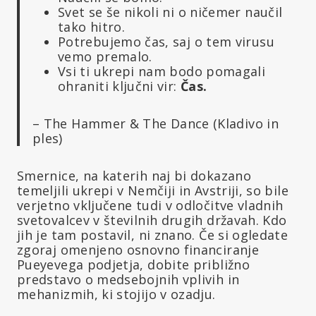
Svet se še nikoli ni o ničemer naučil
tako hitro.
Potrebujemo čas, saj o tem virusu
vemo premalo.
Vsi ti ukrepi nam bodo pomagali
ohraniti ključni vir:
Čas.
– The Hammer & The Dance (Kladivo in
ples)
Smernice, na katerih naj bi dokazano
temeljili ukrepi v Nemčiji in Avstriji, so bile
verjetno vključene tudi v odločitve vladnih
svetovalcev v številnih drugih državah. Kdo
jih je tam postavil, ni znano. Če si ogledate
zgoraj omenjeno osnovno financiranje
Pueyevega podjetja, dobite približno
predstavo o medsebojnih vplivih in
mehanizmih, ki stojijo v ozadju.