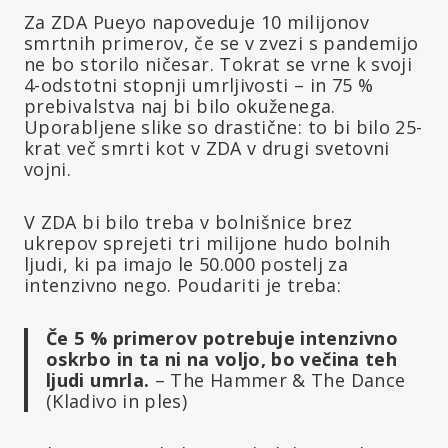
Za ZDA Pueyo napoveduje 10 milijonov
smrtnih primerov, če se v zvezi s pandemijo
ne bo storilo ničesar. Tokrat se vrne k svoji
4-odstotni stopnji umrljivosti – in 75 %
prebivalstva naj bi bilo okuženega.
Uporabljene slike so drastične: to bi bilo 25-
krat več smrti kot v ZDA v drugi svetovni
vojni.
V ZDA bi bilo treba v bolnišnice brez
ukrepov sprejeti tri milijone hudo bolnih
ljudi, ki pa imajo le 50.000 postelj za
intenzivno nego. Poudariti je treba:
Če 5 % primerov potrebuje intenzivno
oskrbo in ta ni na voljo, bo večina teh
ljudi umrla.
– The Hammer & The Dance
(Kladivo in ples)