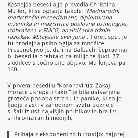
Kasnejša besedila je prevedla Christina
Müller, ki se opisuje takole:
“Mednarodni
marketinški menedžment, diplomirana
inženirka in magistrica poslovne psihologije,
izobražena v FMCG, analitičarka tržnih
raziskav. #Staysafe everyone”.
Torej, spet je
tu prodajna psihologija za množice.
Presenetljivo je, da ima Balbach, čeprav naj
bi besedila prebralo na milijone ljudi, 37
sledilcev s točno eno objavo, Müllerjeva pa
140.
V prvem besedilu “Koronavirus: Zakaj
morate ukrepati takoj” je bila ustvarjena
grozeča podoba strahu in panike, ki so jo
ljudje zlasti v zahodnem svetu pozneje
slišali iz ust najvišjih politikov in brali v
sinhroniziranih medijih:
Prihaja z eksponentno hitrostjo: najprej