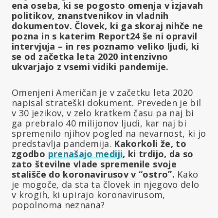
ena oseba, ki se pogosto omenja v izjavah
politikov, znanstvenikov in vladnih
dokumentov. Človek, ki ga skoraj nihče ne
pozna in s katerim Report24 še ni opravil
intervjuja – in res poznamo veliko ljudi, ki
se od začetka leta 2020 intenzivno
ukvarjajo z vsemi vidiki pandemije.
Omenjeni Američan je v začetku leta 2020
napisal strateški dokument. Preveden je bil
v 30 jezikov, v zelo kratkem času pa naj bi
ga prebralo 40 milijonov ljudi, kar naj bi
spremenilo njihov pogled na nevarnost, ki jo
predstavlja pandemija.
Kakorkoli že, to
zgodbo
prenašajo mediji
, ki trdijo, da so
zato številne vlade spremenile svoje
stališče do koronavirusov v “ostro”.
Kako
je mogoče, da sta ta človek in njegovo delo
v krogih, ki upirajo koronavirusom,
popolnoma neznana?