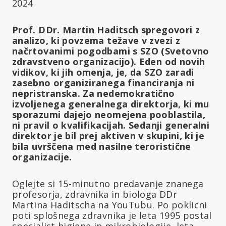
2024
Prof. DDr. Martin Haditsch spregovori z
analizo, ki povzema težave v zvezi z
načrtovanimi pogodbami s SZO (Svetovno
zdravstveno organizacijo). Eden od novih
vidikov, ki jih omenja, je, da SZO zaradi
zasebno organiziranega financiranja ni
nepristranska. Za nedemokratično
izvoljenega generalnega direktorja, ki mu
sporazumi dajejo neomejena pooblastila,
ni pravil o kvalifikacijah. Sedanji generalni
direktor je bil prej aktiven v skupini, ki je
bila uvrščena med nasilne teroristične
organizacije.
Oglejte si 15-minutno predavanje znanega
profesorja, zdravnika in biologa DDr
Martina Haditscha na YouTubu. Po poklicni
poti splošnega zdravnika je leta 1995 postal
specialist higiene in mikrobiologije, leta