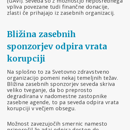
(GAVI). Seveda so z možnostjo neposrednega
vpliva povezane tudi finančne donacije,
zlasti če prihajajo iz zasebnih organizacij.
Bližina zasebnih
sponzorjev odpira vrata
korupciji
Na splošno to za Svetovno zdravstveno
organizacijo pomeni nekaj temeljnih težav.
Bližina zasebnih sponzorjev seveda skriva
veliko tveganje, da bo preprosto
degradirana v nadomestne zastopnike
zasebne agende, to pa seveda odpira vrata
korupciji v večjem obsegu.
Možnost zavezujočih smernic namesto
priporočil že zdaj odpira dostop do