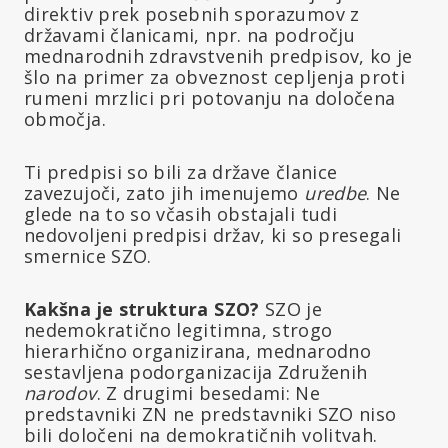
direktiv prek posebnih sporazumov z
državami članicami, npr. na področju
mednarodnih zdravstvenih predpisov, ko je
šlo na primer za obveznost cepljenja proti
rumeni mrzlici pri potovanju na določena
območja.
Ti predpisi so bili za države članice
zavezujoči, zato jih imenujemo
uredbe
. Ne
glede na to so včasih obstajali tudi
nedovoljeni predpisi držav, ki so presegali
smernice SZO.
Kakšna je struktura SZO?
SZO je
nedemokratično legitimna, strogo
hierarhično organizirana, mednarodno
sestavljena podorganizacija Združenih
narodov
. Z drugimi besedami: Ne
predstavniki ZN ne predstavniki SZO niso
bili določeni na demokratičnih volitvah.