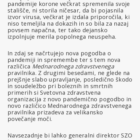
pandemije korone večkrat spremenila svoje
stališče, ni storila ničesar, da bi pojasnila
izvor virusa, večkrat je izdala priporočila, ki
niso temeljila na dokazih in so bila za nazaj
povsem napačna, ter tako dejansko
izpolnjuje merila popolnega neuspeha.
In zdaj se načrtujejo nova pogodba o
pandemiji in spremembe ter s tem nova
različica
Mednarodnega zdravstvenega
pravilnika. Z drugimi besedami, ne glede na
prejšnje slabo upravljanje, posledično škodo
in soudeležbo pri boleznih in smrtnih
primerih si Svetovna zdravstvena
organizacija z novo pandemično pogodbo in
novo različico Mednarodnega zdravstvenega
pravilnika prizadeva za velikansko
povečanje moči.
Navsezadnje bi lahko generalni direktor SZO