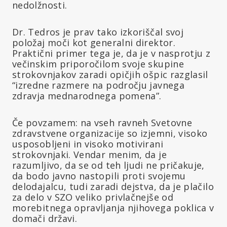
nedolžnosti.
Dr. Tedros je prav tako izkoriščal svoj
položaj moči kot generalni direktor.
Praktični primer tega je, da je v nasprotju z
večinskim priporočilom svoje skupine
strokovnjakov zaradi opičjih ošpic razglasil
“izredne razmere na področju javnega
zdravja mednarodnega pomena”.
Če povzamem: na vseh ravneh Svetovne
zdravstvene organizacije so izjemni, visoko
usposobljeni in visoko motivirani
strokovnjaki. Vendar menim, da je
razumljivo, da se od teh ljudi ne pričakuje,
da bodo javno nastopili proti svojemu
delodajalcu, tudi zaradi dejstva, da je plačilo
za delo v SZO veliko privlačnejše od
morebitnega opravljanja njihovega poklica v
domači državi.