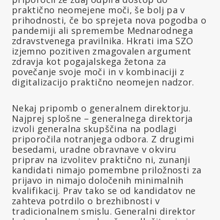
praktično neomejene moči, še bolj pa v
prihodnosti, če bo sprejeta nova pogodba o
pandemiji ali spremembe Mednarodnega
zdravstvenega pravilnika. Hkrati ima SZO
izjemno pozitiven zmagovalen argument
zdravja kot pogajalskega žetona za
povečanje svoje moči in v kombinaciji z
digitalizacijo praktično neomejen nadzor.
Nekaj pripomb o generalnem direktorju.
Najprej splošne – generalnega direktorja
izvoli generalna skupščina na podlagi
priporočila notranjega odbora. Z drugimi
besedami, uradne obravnave v okviru
priprav na izvolitev praktično ni, zunanji
kandidati nimajo pomembne priložnosti za
prijavo in nimajo določenih minimalnih
kvalifikacij. Prav tako se od kandidatov ne
zahteva potrdilo o brezhibnosti v
tradicionalnem smislu. Generalni direktor