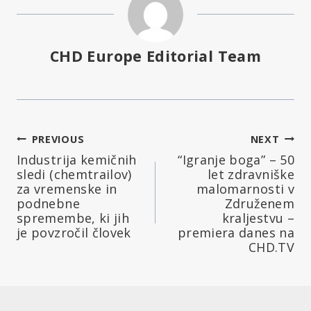
CHD Europe Editorial Team
Navigacija
PREVIOUS
NEXT
Industrija kemičnih
“Igranje boga” – 50
prispevka
sledi (chemtrailov)
let zdravniške
za vremenske in
malomarnosti v
podnebne
Združenem
spremembe, ki jih
kraljestvu –
je povzročil človek
premiera danes na
CHD.TV