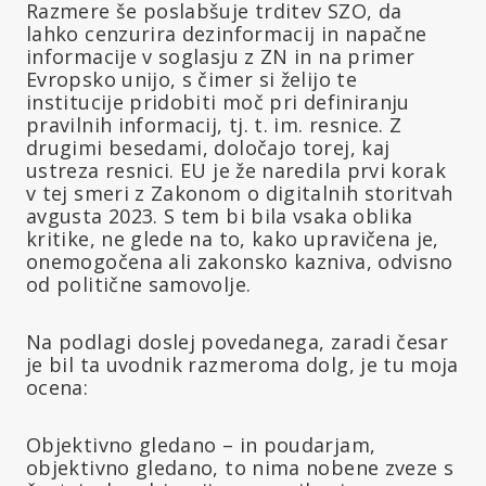
Razmere še poslabšuje trditev SZO, da
lahko cenzurira dezinformacij in napačne
informacije v soglasju z ZN in na primer
Evropsko unijo, s čimer si želijo te
institucije pridobiti moč pri definiranju
pravilnih informacij, tj. t. im. resnice. Z
drugimi besedami, določajo torej, kaj
ustreza resnici. EU je že naredila prvi korak
v tej smeri z Zakonom o digitalnih storitvah
avgusta 2023. S tem bi bila vsaka oblika
kritike, ne glede na to, kako upravičena je,
onemogočena ali zakonsko kazniva, odvisno
od politične samovolje.
Na podlagi doslej povedanega, zaradi česar
je bil ta uvodnik razmeroma dolg, je tu moja
ocena:
Objektivno gledano – in poudarjam,
objektivno gledano, to nima nobene zveze s