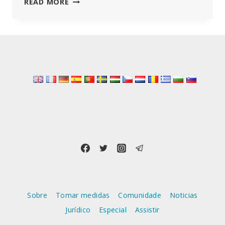
DE
READ MORE
BERLIM-
LICHTENBERG
A
RECKLINGHAUSEN
–
OBEDIÊNCIA
À
LEI
VERSUS
EDUCAÇÃO
DO
CORAÇÃO
Sobre
Tomar medidas
Comunidade
Noticias
Jurídico
Especial
Assistir