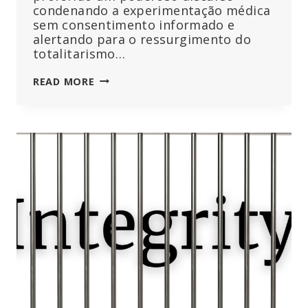
condenando a experimentação médica
sem consentimento informado e
alertando para o ressurgimento do
totalitarismo…
“PROCURADA”
READ MORE
PELO
MINISTÉRIO
PÚBLICO
ALEMÃO
POR
TER
DITO
A
VERDADE
AO
PODER
–
VERA
SHARAV,
SOBREVIVENTE