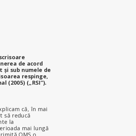
scrisoare
unerea de acord
ut și sub numele de
risoarea respinge,
 (2005) („RSI”).
xplicam că, în mai
t să reducă
nte la
perioada mai lungă
 trimită OMS o