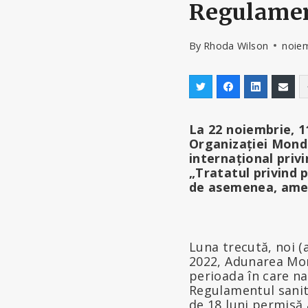
Regulament
By
Rhoda Wilson
noiem
La 22 noiembrie, 1
Organizației Mond
internațional priv
„Tratatul privind 
de asemenea, amen
Luna trecută, noi (
2022, Adunarea Mon
perioada în care na
Regulamentul sanita
de 18 luni permisă 