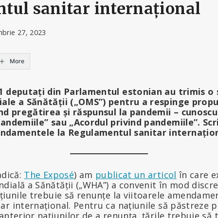
ul sanitar internațional
brie 27, 2023
More
1 deputați din Parlamentul estonian au trimis o 
iale a Sănătății („OMS”) pentru a respinge prop
ind pregătirea și răspunsul la pandemii – cunosc
pandemiile” sau „Acordul privind pandemiile”. Sc
damentele la Regulamentul sanitar internațional
adică:
The Exposé
) am
publicat un articol
în care e
dială a Sănătății („WHA”) a convenit în mod discre
țiunile trebuie să renunțe la viitoarele amendame
r internațional. Pentru ca națiunile să păstreze 
anterior națiunilor de a renunța, țările trebuie să