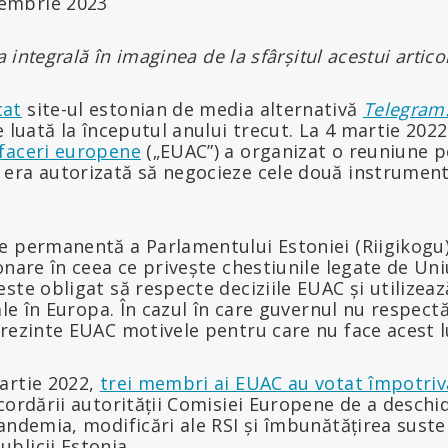
iembrie 2023
a integrală în imaginea de la sfârșitul acestui articol
cat
site-ul estonian de media alternativă
Telegram
e luată la începutul anului trecut. La 4 martie 202
faceri europene
(„EUAC”) a organizat o reuniune p
era autorizată să negocieze cele două instrument
 permanentă a Parlamentului Estoniei (Riigikogu) 
onare în ceea ce privește chestiunile legate de U
ste obligat să respecte deciziile EUAC și utilizează
ale în Europa. În cazul în care guvernul nu respectă
rezinte EUAC motivele pentru care nu face acest l
artie 2022,
trei membri ai EUAC au votat împotriv
ordării autorității Comisiei Europene de a deschi
andemia, modificări ale RSI și îmbunătățirea sustena
blicii Estonia.