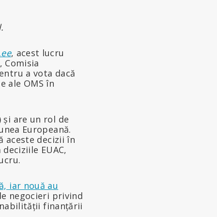
.
.ee
, acest lucru
2, Comisia
entru a vota dacă
e ale OMS în
și are un rol de
niunea Europeană.
 aceste decizii în
 deciziile EUAC,
ucru.
ă, iar nouă au
de negocieri privind
bilității finanțării