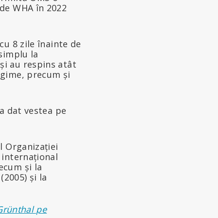
 de WHA în 2022
u 8 zile înainte de
simplu la
i au respins atât
egime, precum și
 a dat vestea pe
l Organizației
 internațional
ecum și la
2005) și la
Grünthal pe