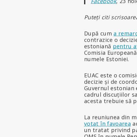
Facebook
, 23 no
Puteți citi scrisoare
După cum
a remar
contrazice o decizi
estoniană
pentru a
Comisia Europeană 
numele Estoniei.
EUAC este o comisie
decizie și de coord
Guvernul estonian e
cadrul discuțiilor s
acesta trebuie să p
La reuniunea din m
votat în favoarea
ac
un tratat privind p
OMS în numele Repu