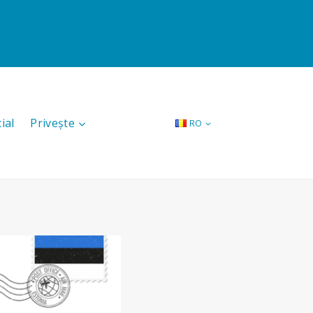
ial
Privește
RO