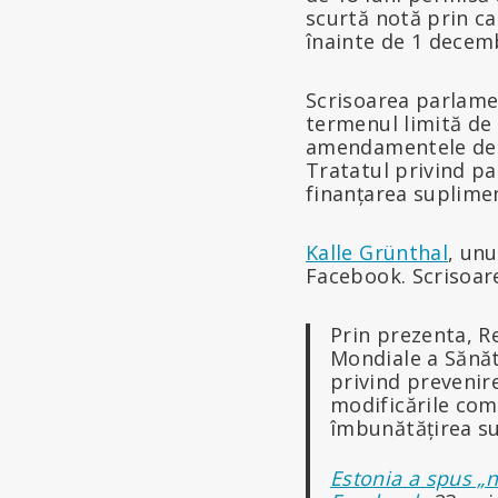
scurtă notă prin c
înainte de 1 decem
Scrisoarea parlamen
termenul limită de 
amendamentele deci
Tratatul privind p
finanțarea suplime
Kalle Grünthal
, unu
Facebook. Scrisoare
Prin prezenta, Re
Mondiale a Sănătă
privind prevenir
modificările com
îmbunătățirea sus
Estonia a spus „n