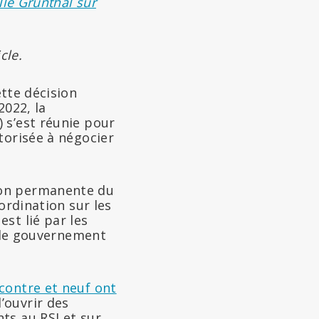
lle Grünthal sur
cle.
ette décision
2022, la
 s’est réunie pour
torisée à négocier
ion permanente du
ordination sur les
st lié par les
i le gouvernement
contre et neuf ont
’ouvrir des
ts au RSI et sur