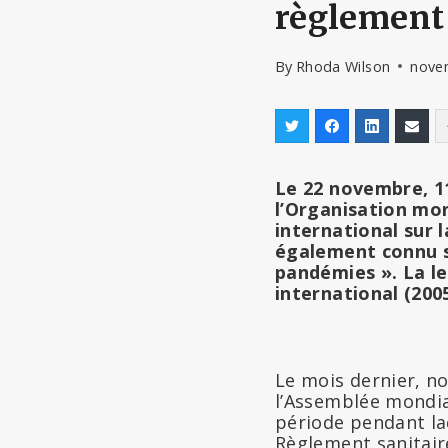
règlement 
By
Rhoda Wilson
nove
Le 22 novembre, 1
l’Organisation mon
international sur 
également connu so
pandémies ». La l
international (2005
Le mois dernier, nou
l’Assemblée mondial
période pendant la
Règlement sanitaire