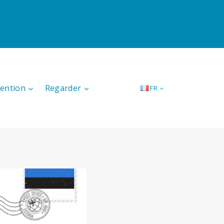
tention
Regarder
FR