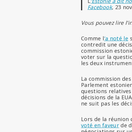
L
‘Estonie a dit 
Facebook
, 23 no
Vous pouvez lire l’in
Comme l
‘a noté le
s
contredit une décis
commission eston
voter sur la questi
les deux instrumen
La commission des
Parlement estonien 
questions relatives
décisions de la EUA
ne suit pas les déci
Lors de la réunion
voté en faveur
de d
négociations sur u