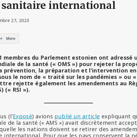
sanitaire international
mbre 27, 2023
More
1 membres du Parlement estonien ont adressé u
diale de la santé (« OMS ») pour rejeter la prop
la prévention, la préparation et l’intervention e
us le nom de « traité sur les pandémies » ou « 
ettre rejette également les amendements au Rè
) (« RSI »).
s (l’
Exposé
) avions
publié un article
expliquant q
e de la santé (« AMS ») avait discrètement accept
quelle les nations doivent se retirer des amendem
 international. Pour que les pays conservent la p