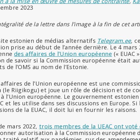
non à la mise en œuvre de mesures de contrainte
,
Ka
vembre 2023
tégralité de la lettre dans l’image à la fin de cet arti
ite estonien de médias alternatifs
Telegram.ee
, c
ion prise au début de l’année dernière. Le 4 mars 
ienne
des affaires de l’Union européenne
(« EUAC »)
on de savoir si la Commission européenne était au
ts de l’OMS au nom de l’Estonie.
 affaires de l’Union européenne est une commiss
(le Riigikogu) et joue un rôle de décision et de co
 à l’Union européenne. Le gouvernement estonien e
C et les utilise dans ses discussions en Europe. S
sions de la EUAC, il doit lui en fournir les raisons.
 de mars 2022,
trois membres de la UEAC ont voté 
onner autorisation à la Commission européenne d
n traité relatif aux pandémies, sur des amendemen