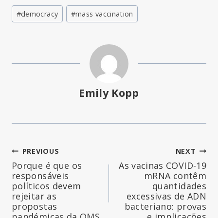
Post
#
democracy
#
mass vaccination
Tags:
Emily Kopp
Navegação
PREVIOUS
NEXT
Porque é que os
As vacinas COVID-19
de
responsáveis
mRNA contêm
políticos devem
quantidades
artigos
rejeitar as
excessivas de ADN
propostas
bacteriano: provas
pandémicas da OMS
e implicações