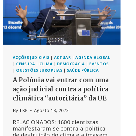
ACÇÕES JUDICIAIS
|
ACTUAR
|
AGENDA GLOBAL
|
CENSURA
|
CLIMA
|
DEMOCRACIA
|
EVENTOS
|
QUESTÕES EUROPEIAS
|
SAÚDE PÚBLICA
A Polónia vai entrar com uma
ação judicial contra a política
climática “autoritária” da UE
By
TKP
Agosto 18, 2023
RELACIONADOS: 1600 cientistas
manifestaram-se contra a política
de destruição do clima e a imagem