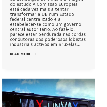
do estudo A Comissão Europeia
está cada vez mais a tentar
transformar a UE num Estado
federal centralizado e a
estabelecer-se como um governo
central autoritário. Ao fazê-lo,
parece estar pendurada nas cordas
condutoras dos poderosos lobistas
industriais activos em Bruxelas…
A
READ MORE
POLÓNIA
VAI
ENTRAR
COM
UMA
AÇÃO
JUDICIAL
CONTRA
A
POLÍTICA