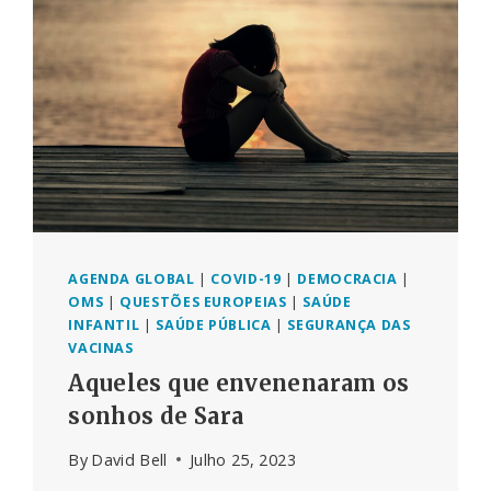
UE
PARA
CENSURAR
A
MÍDIA
AGENDA GLOBAL
|
COVID-19
|
DEMOCRACIA
|
OMS
|
QUESTÕES EUROPEIAS
|
SAÚDE
INFANTIL
|
SAÚDE PÚBLICA
|
SEGURANÇA DAS
VACINAS
Aqueles que envenenaram os
sonhos de Sara
By
David Bell
Julho 25, 2023