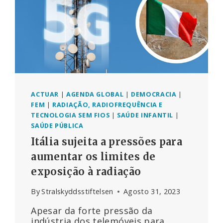
ACTUAR
|
AGENDA GLOBAL
|
DEMOCRACIA
|
FEM
|
RADIAÇÃO, RADIOFREQUÊNCIA E
TECNOLOGIA SEM FIOS
|
SAÚDE INFANTIL
|
SAÚDE PÚBLICA
Itália sujeita a pressões para
aumentar os limites de
exposição à radiação
By
Stralskyddsstiftelsen
Agosto 31, 2023
Apesar da forte pressão da
indústria dos telemóveis para