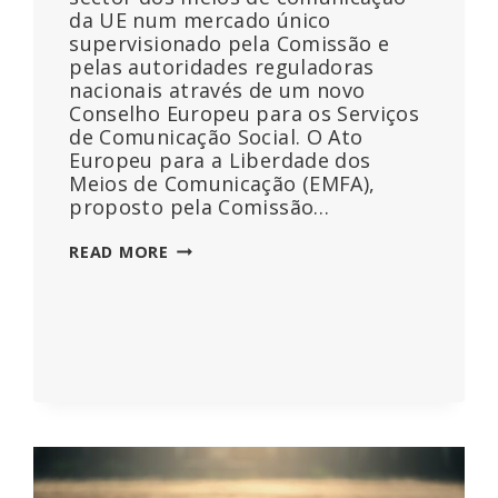
da UE num mercado único
supervisionado pela Comissão e
pelas autoridades reguladoras
nacionais através de um novo
Conselho Europeu para os Serviços
de Comunicação Social. O Ato
Europeu para a Liberdade dos
Meios de Comunicação (EMFA),
proposto pela Comissão…
CENTRALIZAR
READ MORE
O
CONTROLO
DA
INFORMAÇÃO!
POR
DENTRO
DA
ÚLTIMA
PROPOSTA
DA