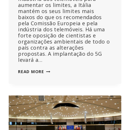
aumentar os limites, a Itália
mantém os seus limites mais
baixos do que os recomendados
pela Comissão Europeia e pela
indústria dos telemóveis. Há uma
forte oposição de cientistas e
organizações ambientais de todo o
país contra as alterações
propostas. A implantação do 5G
levará a…
ITÁLIA
READ MORE
SUJEITA
A
PRESSÕES
PARA
AUMENTAR
OS
LIMITES
DE
EXPOSIÇÃO