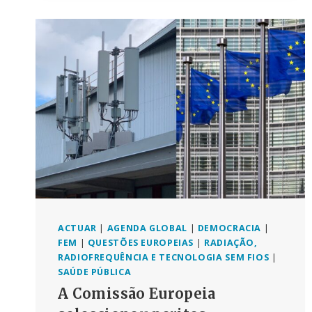
A
CENSURAR,
ESTÁ-
SE
A
CAMINHO
DA
DISTOPIA
E
DO
TOTALITARISMO’,
DIZ
RFK
JR.
À
COMISSÃO
ACTUAR
|
AGENDA GLOBAL
|
DEMOCRACIA
|
PARLAMENTAR
FEM
|
QUESTÕES EUROPEIAS
|
RADIAÇÃO,
RADIOFREQUÊNCIA E TECNOLOGIA SEM FIOS
|
SAÚDE PÚBLICA
A Comissão Europeia