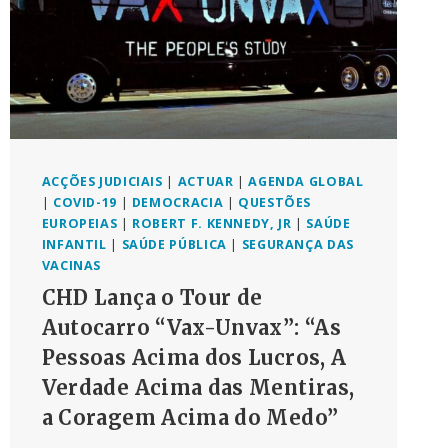
CLIMÁTICA
“AUTORITÁRIA”
DA
UE
ACÇÕES JUDICIAIS
|
ACTUAR
|
AGENDA GLOBAL
|
COVID-19
|
DEMOCRACIA
|
QUESTÕES
EUROPEIAS
|
ROBERT F. KENNEDY, JR
|
SAÚDE
INFANTIL
|
SAÚDE PÚBLICA
|
SEGURANÇA DAS
VACINAS
CHD Lança o Tour de
Autocarro “Vax-Unvax”: “As
Pessoas Acima dos Lucros, A
Verdade Acima das Mentiras,
a Coragem Acima do Medo”