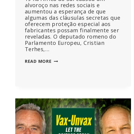
alvoroço nas redes sociais e
aumentou a esperança de que
algumas das cláusulas secretas que
oferecem proteção especial aos
fabricantes possam finalmente ser
reveladas. O deputado romeno do
Parlamento Europeu, Cristian
Terhes,…
NÃO
READ MORE
EDITADO:
O
CONTRATO
OCULTO
DA
UE
COM
A
PFIZER-
BIONTECH