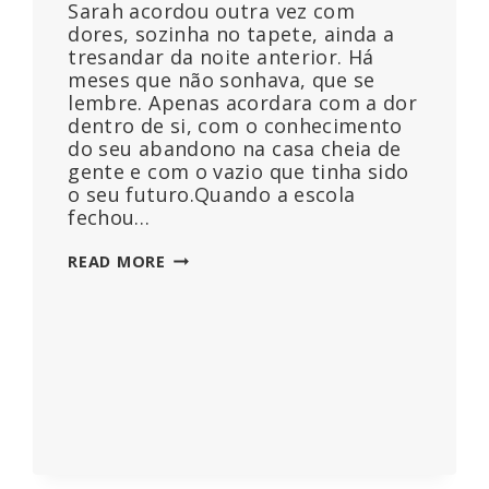
Sarah acordou outra vez com
dores, sozinha no tapete, ainda a
tresandar da noite anterior. Há
meses que não sonhava, que se
lembre. Apenas acordara com a dor
dentro de si, com o conhecimento
do seu abandono na casa cheia de
gente e com o vazio que tinha sido
o seu futuro.Quando a escola
fechou…
AQUELES
READ MORE
QUE
ENVENENARAM
OS
SONHOS
DE
SARA