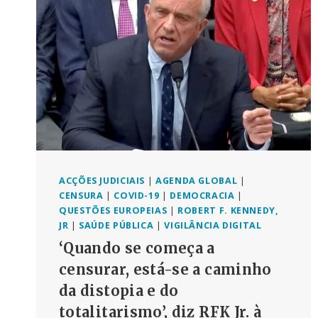
ACÇÕES JUDICIAIS
|
AGENDA GLOBAL
|
CENSURA
|
COVID-19
|
DEMOCRACIA
|
QUESTÕES EUROPEIAS
|
ROBERT F. KENNEDY,
JR
|
SAÚDE PÚBLICA
|
VIGILÂNCIA DIGITAL
‘Quando se começa a
censurar, está-se a caminho
da distopia e do
totalitarismo’, diz RFK Jr. à