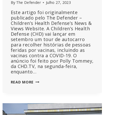
By
The Defender
Julho 27, 2023
Este artigo foi originalmente
publicado pelo The Defender –
Children’s Health Defense’s News &
Views Website. A Children’s Health
Defense (CHD) vai lançar em
setembro um tour de autocarro
para recolher histórias de pessoas
feridas por vacinas, incluindo as
vacinas contra a COVID-19. O
anúncio foi feito por Polly Tommey,
da CHD.TV, na segunda-feira,
enquanto…
CHD
READ MORE
LANÇA
O
TOUR
DE
AUTOCARRO
“VAX-