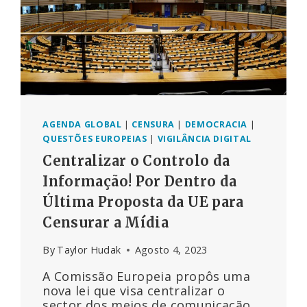
À
RADIAÇÃO
AGENDA GLOBAL
|
CENSURA
|
DEMOCRACIA
|
QUESTÕES EUROPEIAS
|
VIGILÂNCIA DIGITAL
Centralizar o Controlo da
Informação! Por Dentro da
Última Proposta da UE para
Censurar a Mídia
By
Taylor Hudak
Agosto 4, 2023
A Comissão Europeia propôs uma
nova lei que visa centralizar o
sector dos meios de comunicação