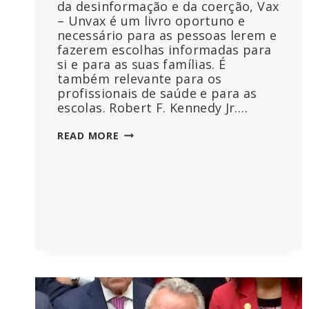
da desinformação e da coerção, Vax
– Unvax é um livro oportuno e
necessário para as pessoas lerem e
fazerem escolhas informadas para
si e para as suas famílias. É
também relevante para os
profissionais de saúde e para as
escolas. Robert F. Kennedy Jr….
VAX-
READ MORE
UNVAX
–
DEIXEM
A
CIÊNCIA
FALAR.
ROBERT
F.
KENNEDY
JR.,
BRIAN
HOOKER