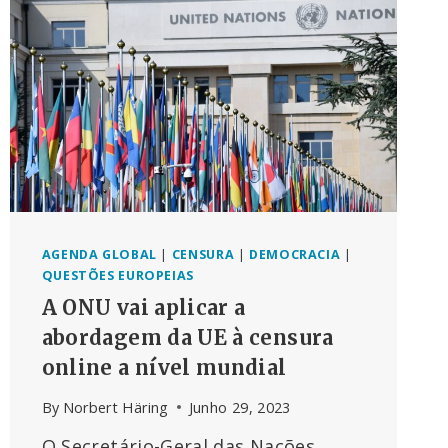
UNVAX”:
“AS
PESSOAS
ACIMA
DOS
LUCROS,
A
VERDADE
ACIMA
DAS
MENTIRAS,
A
AGENDA GLOBAL
|
CENSURA
|
DEMOCRACIA
|
CORAGEM
QUESTÕES EUROPEIAS
ACIMA
A ONU vai aplicar a
DO
MEDO”
abordagem da UE à censura
online a nível mundial
By
Norbert Häring
Junho 29, 2023
O Secretário-Geral das Nações