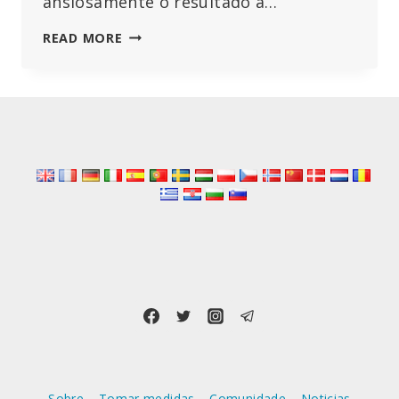
ansiosamente o resultado a…
O
READ MORE
JULGAMENTO
DO
PROF.
SUCHARIT
BHAKDI:
QUEM
ESTÁ
A
TENTAR
SILENCIAR
A
PRINCIPAL
VOZ
CIENTÍFICA
QUE
NOS
ALERTA
PARA
A
Sobre
Tomar medidas
Comunidade
Noticias