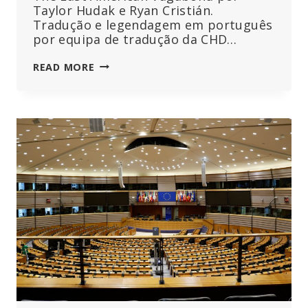
Taylor Hudak e Ryan Cristián.
Tradução e legendagem em português
por equipa de tradução da CHD…
ENTREVISTA
READ MORE
FINAL
COM
O
PATOLOGISTA
ARNE
BURKHARDT:
REVELAR
OS
GRAVES
PERIGOS
DAS
VACINAS
DE
ARNM