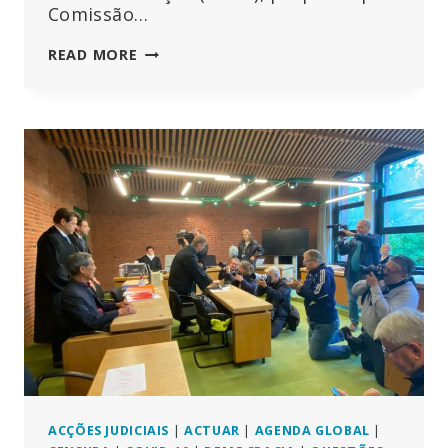
Comissão…
CENTRALIZAR
READ MORE
O
CONTROLO
DA
INFORMAÇÃO!
POR
DENTRO
DA
ÚLTIMA
PROPOSTA
DA
UE
PARA
CENSURAR
A
MÍDIA
ACÇÕES JUDICIAIS
|
ACTUAR
|
AGENDA GLOBAL
|