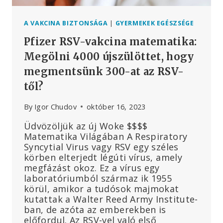
A VAKCINA BIZTONSÁGA
|
GYERMEKEK EGÉSZSÉGE
Pfizer RSV-vakcina matematika:
Megölni 4000 újszülöttet, hogy
megmentsünk 300-at az RSV-
től?
By
Igor Chudov
október 16, 2023
Üdvözöljük az új Woke $$$$
Matematika Világában A Respiratory
Syncytial Virus vagy RSV egy széles
körben elterjedt légúti vírus, amely
megfázást okoz. Ez a vírus egy
laboratóriumból származ ik 1955
körül, amikor a tudósok majmokat
kutattak a Walter Reed Army Institute-
ban, de azóta az emberekben is
előfordul. Az RSV-vel való első