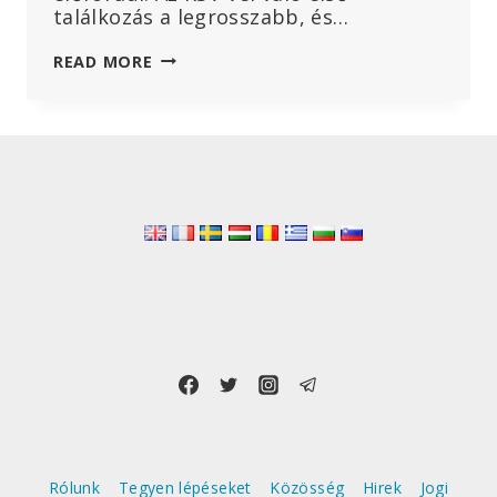
találkozás a legrosszabb, és…
PFIZER
READ MORE
RSV-
VAKCINA
MATEMATIKA:
MEGÖLNI
4000
ÚJSZÜLÖTTET,
HOGY
MEGMENTSÜNK
300-
AT
AZ
RSV-
TŐL?
Rólunk
Tegyen lépéseket
Közösség
Hirek
Jogi