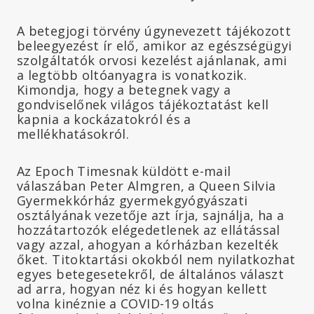
A betegjogi törvény úgynevezett tájékozott
beleegyezést ír elő, amikor az egészségügyi
szolgáltatók orvosi kezelést ajánlanak, ami
a legtöbb oltóanyagra is vonatkozik.
Kimondja, hogy a betegnek vagy a
gondviselőnek világos tájékoztatást kell
kapnia a kockázatokról és a
mellékhatásokról.
Az Epoch Timesnak küldött e-mail
válaszában Peter Almgren, a Queen Silvia
Gyermekkórház gyermekgyógyászati
osztályának vezetője azt írja, sajnálja, ha a
hozzátartozók elégedetlenek az ellátással
vagy azzal, ahogyan a kórházban kezelték
őket. Titoktartási okokból nem nyilatkozhat
egyes betegesetekről, de általános választ
ad arra, hogyan néz ki és hogyan kellett
volna kinéznie a COVID-19 oltás