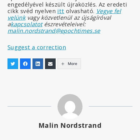
engedélyével készült újraközlés. Az eredeti
cikk svéd nyelven
itt
olvasható.
Vegye fel
velünk
vagy közvetlenül az újságíróval
a
kapcsolatot
észrevételeivel:
malin.nordstrand@epochtimes.se
Suggest a correction
More
Malin Nordstrand