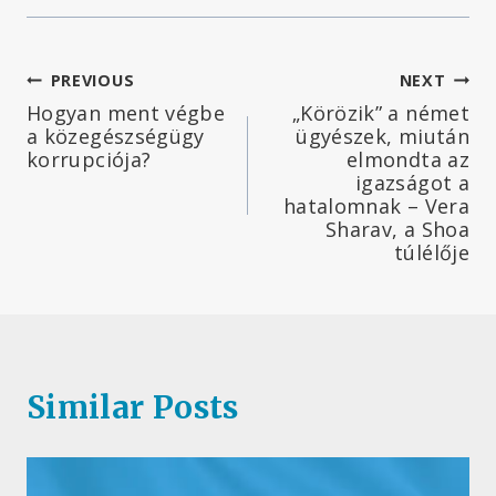
Bejegyzés
PREVIOUS
NEXT
Hogyan ment végbe
„Körözik” a német
navigáció
a közegészségügy
ügyészek, miután
korrupciója?
elmondta az
igazságot a
hatalomnak – Vera
Sharav, a Shoa
túlélője
Similar Posts