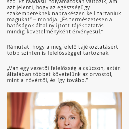
szó. Ez ráadásul folyamatosan változik, ami
azt jelenti, hogy az egészségügyi
szakembereknek naprakészen kell tartaniuk
magukat” – mondja. „És természetesen a
hatóságok által nyújtott tájékoztatás
mindig követelményként érvényesül.”
Rámutat, hogy a megfelelő tájékoztatásért
több szinten is felelősséggel tartoznak.
„Van egy vezetői felelősség a csúcson, aztán
általában többet követelünk az orvostól,
mint a nővértől, és így tovább.”