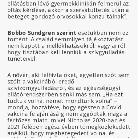
ellátásban lévő gyermekklinikán felmerül az
oltás kérdése, akkor a szervátültetés után a
beteget gondozó orvosokkal konzultálnak”.
Bobbo Sundgren szerint
esetükben nem ez
történt. A család semmilyen tájékoztatást
nem kapott a mellékhatásokról, vagy arról,
hogy tisztában kell lenniük a szívgyulladás
tüneteivel.
A nővér, aki felhívta őket, egyetlen szót sem
szólt a vakcinából eredő
szívizomgyulladásról, és az egészségügyi
ellátórendszerben senki más sem. „Ha ezt
tudtuk volna, nemet mondtunk volna” –
mondja, hozzátéve, hogy egészen a Covid
vakcina felajánlásáig nem aggódtak maga a
fertőzés miatt, mivel Nicholas 2020-ban és
2021 felében egész évben tömegközlekedett
anélkül, hogy megbetegedett volna, és