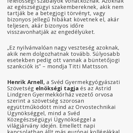
felelősségi szabályok vonatkoznak. Azoknak
az egészségügyi szakembereknek, akik nem
tartják be a betegjogi törvényt, vagy
bizonyos jellegű hibákat követnek el, akár
teljesen, akár bizonyos időre
visszavonhatják az engedélyüket.
„Ez nyilvánvalóan nagy veszteség azoknak,
akik nem dolgozhatnak tovább. Súlyosabb
esetekben pedig ott vannak a büntetőjogi
szankciók is” – mondja Titti Mattsson.
Henrik Arnell,
a Svéd Gyermekgyógyászati
Szövetség
elnökségi tagja
és az Astrid
Lindgren Gyermekkórház vezető orvosa
szerint a szövetség szorosan
együttműködött mind az Orvostechnikai
Ügynökséggel, mind a Svéd
Közegészségügyi Ügynökséggel a
világjárvány idején. Emellett napi
kapcsolatban állt más európai kollégákkal