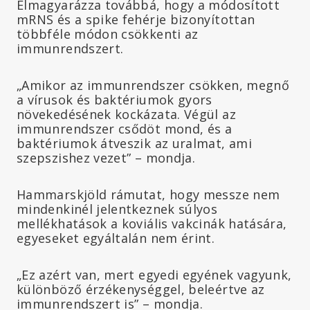
Elmagyarázza továbbá, hogy a módosított
mRNS és a spike fehérje bizonyítottan
többféle módon csökkenti az
immunrendszert.
„Amikor az immunrendszer csökken, megnő
a vírusok és baktériumok gyors
növekedésének kockázata. Végül az
immunrendszer csődöt mond, és a
baktériumok átveszik az uralmat, ami
szepszishez vezet” – mondja.
Hammarskjöld rámutat, hogy messze nem
mindenkinél jelentkeznek súlyos
mellékhatások a koviális vakcinák hatására,
egyeseket egyáltalán nem érint.
„Ez azért van, mert egyedi egyének vagyunk,
különböző érzékenységgel, beleértve az
immunrendszert is” – mondja.