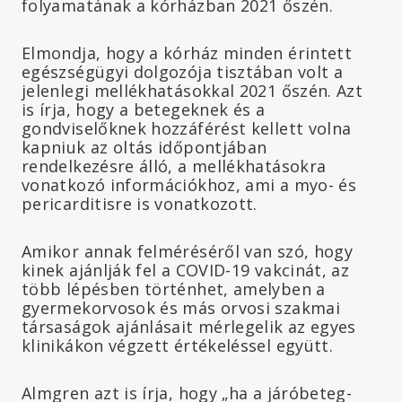
folyamatának a kórházban 2021 őszén.
Elmondja, hogy a kórház minden érintett
egészségügyi dolgozója tisztában volt a
jelenlegi mellékhatásokkal 2021 őszén. Azt
is írja, hogy a betegeknek és a
gondviselőknek hozzáférést kellett volna
kapniuk az oltás időpontjában
rendelkezésre álló, a mellékhatásokra
vonatkozó információkhoz, ami a myo- és
pericarditisre is vonatkozott.
Amikor annak felméréséről van szó, hogy
kinek ajánlják fel a COVID-19 vakcinát, az
több lépésben történhet, amelyben a
gyermekorvosok és más orvosi szakmai
társaságok ajánlásait mérlegelik az egyes
klinikákon végzett értékeléssel együtt.
Almgren azt is írja, hogy „ha a járóbeteg-