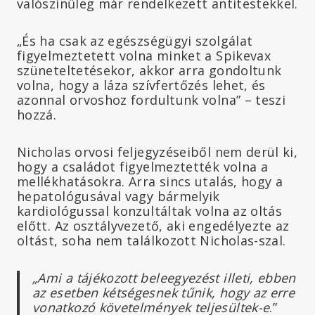
valószínűleg már rendelkezett antitestekkel.
„És ha csak az egészségügyi szolgálat
figyelmeztetett volna minket a Spikevax
szüneteltetésekor, akkor arra gondoltunk
volna, hogy a láza szívfertőzés lehet, és
azonnal orvoshoz fordultunk volna” – teszi
hozzá.
Nicholas orvosi feljegyzéseiből nem derül ki,
hogy a családot figyelmeztették volna a
mellékhatásokra. Arra sincs utalás, hogy a
hepatológusával vagy bármelyik
kardiológussal konzultáltak volna az oltás
előtt. Az osztályvezető, aki engedélyezte az
oltást, soha nem találkozott Nicholas-szal.
„Ami a tájékozott beleegyezést illeti, ebben
az esetben kétségesnek tűnik, hogy az erre
vonatkozó követelmények teljesültek-e
.”