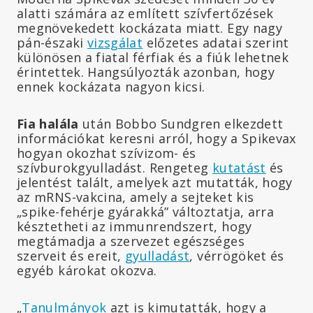
alatti számára az említett szívfertőzések
megnövekedett kockázata miatt. Egy nagy
pán-északi
vizsgálat
előzetes adatai szerint
különösen a fiatal férfiak és a fiúk lehetnek
érintettek. Hangsúlyozták azonban, hogy
ennek kockázata nagyon kicsi.
Fia halála
után Bobbo Sundgren elkezdett
információkat keresni arról, hogy a Spikevax
hogyan okozhat szívizom- és
szívburokgyulladást. Rengeteg
kutatást
és
jelentést talált, amelyek azt mutatták, hogy
az mRNS-vakcina, amely a sejteket kis
„spike-fehérje gyárakká” változtatja, arra
késztetheti az immunrendszert, hogy
megtámadja a szervezet egészséges
szerveit és ereit,
gyulladást
, vérrögöket és
egyéb károkat okozva.
„
Tanulmányok
azt is kimutatták, hogy a