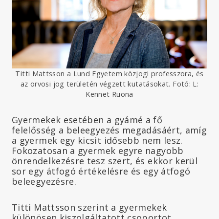
Titti Mattsson a Lund Egyetem közjogi professzora, és
az orvosi jog területén végzett kutatásokat. Fotó: L:
Kennet Ruona
Gyermekek esetében a gyámé a fő
felelősség a beleegyezés megadásáért, amíg
a gyermek egy kicsit idősebb nem lesz.
Fokozatosan a gyermek egyre nagyobb
önrendelkezésre tesz szert, és ekkor kerül
sor egy átfogó értékelésre és egy átfogó
beleegyezésre.
Titti Mattsson szerint a gyermekek
különösen kiszolgáltatott csoportot