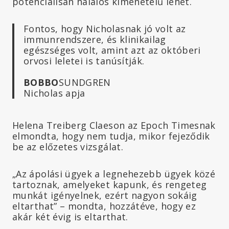
potenciálisan halálos kimenetelű lehet.
Fontos, hogy Nicholasnak jó volt az
immunrendszere, és klinikailag
egészséges volt, amint azt az októberi
orvosi leletei is tanúsítják.
BOBBO
SUNDGREN
Nicholas apja
Helena Treiberg Claeson az Epoch Timesnak
elmondta, hogy nem tudja, mikor fejeződik
be az előzetes vizsgálat.
„Az ápolási ügyek a legnehezebb ügyek közé
tartoznak, amelyeket kapunk, és rengeteg
munkát igényelnek, ezért nagyon sokáig
eltarthat” – mondta, hozzátéve, hogy ez
akár két évig is eltarthat.