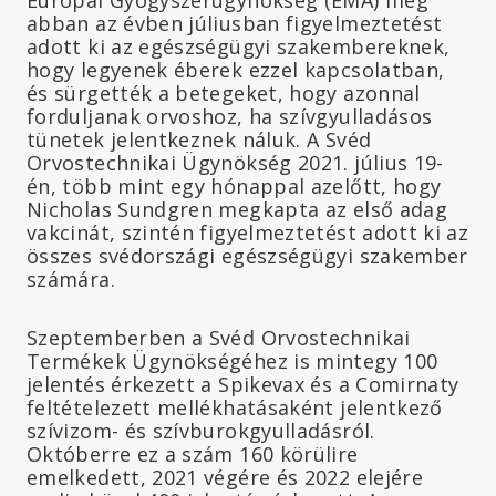
Európai Gyógyszerügynökség (EMA) még
abban az évben júliusban figyelmeztetést
adott ki az egészségügyi szakembereknek,
hogy legyenek éberek ezzel kapcsolatban,
és sürgették a betegeket, hogy azonnal
forduljanak orvoshoz, ha szívgyulladásos
tünetek jelentkeznek náluk. A Svéd
Orvostechnikai Ügynökség 2021. július 19-
én, több mint egy hónappal azelőtt, hogy
Nicholas Sundgren megkapta az első adag
vakcinát, szintén figyelmeztetést adott ki az
összes svédországi egészségügyi szakember
számára.
Szeptemberben a Svéd Orvostechnikai
Termékek Ügynökségéhez is mintegy 100
jelentés érkezett a Spikevax és a Comirnaty
feltételezett mellékhatásaként jelentkező
szívizom- és szívburokgyulladásról.
Októberre ez a szám 160 körülire
emelkedett, 2021 végére és 2022 elejére