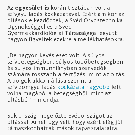
Az
egyesület is
korán tisztában volt a
szívgyulladás kockázatával. Ezért amikor az
oltások elkezdődtek, a Svéd Orvostechnikai
Ügynökséggel és a Svéd
Gyermekkardiológiai Társasággal együtt
nagyon figyeltek ezekre a mellékhatásokra.
„De nagyon kevés eset volt. A súlyos
szívbetegségben, súlyos tüdőbetegségben
és súlyos immunhiányban szenvedők
számára rosszabb a fertőzés, mint az oltás.
A dolgok akkori állása szerint a
szívizomgyulladás
kockázata nagyobb
lett
volna magából a betegségből, mint az
oltásból” – mondja.
Sok ország megelőzte Svédországot az
oltással. Arnell úgy véli, hogy ezért elég jól
támaszkodhattak mások tapasztalataira.