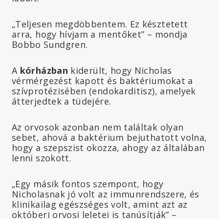
„Teljesen megdöbbentem. Ez késztetett
arra, hogy hívjam a mentőket” – mondja
Bobbo Sundgren.
A
kórházban
kiderült, hogy Nicholas
vérmérgezést kapott és baktériumokat a
szívprotézisében (endokarditisz), amelyek
átterjedtek a tüdejére.
Az orvosok azonban nem találtak olyan
sebet, ahová a baktérium bejuthatott volna,
hogy a szepszist okozza, ahogy az általában
lenni szokott.
„Egy másik fontos szempont, hogy
Nicholasnak jó volt az immunrendszere, és
klinikailag egészséges volt, amint azt az
októberi orvosi leletei is tanúsítják” –