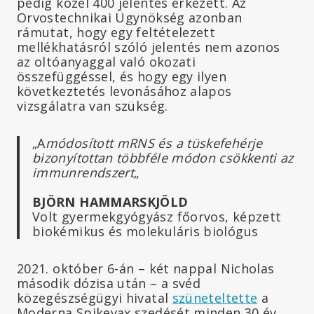
pedig közel 400 jelentés érkezett. Az
Orvostechnikai Ügynökség azonban
rámutat, hogy egy feltételezett
mellékhatásról szóló jelentés nem azonos
az oltóanyaggal való okozati
összefüggéssel, és hogy egy ilyen
következtetés levonásához alapos
vizsgálatra van szükség.
„A
módosított mRNS és a tüskefehérje
bizonyítottan többféle módon csökkenti az
immunrendszert
„
BJÖRN HAMMARSKJÖLD
Volt gyermekgyógyász főorvos, képzett
biokémikus és molekuláris biológus
2021. október 6-án – két nappal Nicholas
második dózisa után – a svéd
közegészségügyi hivatal
szüneteltette
a
Moderna Spikevax szedését minden 30 év