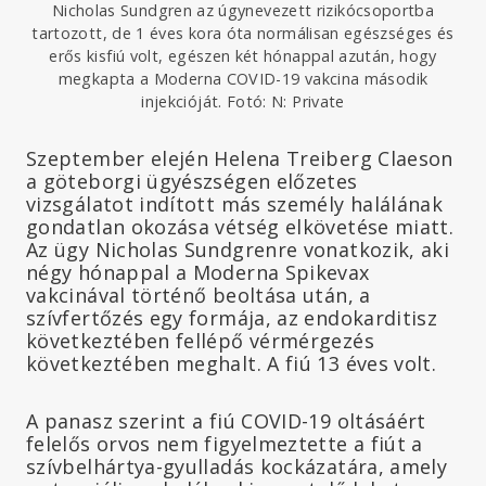
Nicholas Sundgren az úgynevezett rizikócsoportba
tartozott, de 1 éves kora óta normálisan egészséges és
erős kisfiú volt, egészen két hónappal azután, hogy
megkapta a Moderna COVID-19 vakcina második
injekcióját. Fotó: N: Private
Szeptember elején Helena Treiberg Claeson
a göteborgi ügyészségen előzetes
vizsgálatot indított más személy halálának
gondatlan okozása vétség elkövetése miatt.
Az ügy Nicholas Sundgrenre vonatkozik, aki
négy hónappal a Moderna Spikevax
vakcinával történő beoltása után, a
szívfertőzés egy formája, az endokarditisz
következtében fellépő vérmérgezés
következtében meghalt. A fiú 13 éves volt.
A panasz szerint a fiú COVID-19 oltásáért
felelős orvos nem figyelmeztette a fiút a
szívbelhártya-gyulladás kockázatára, amely