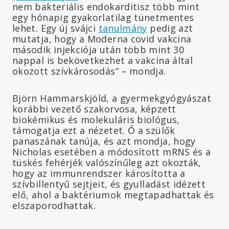
nem bakteriális endokarditisz több mint
egy hónapig gyakorlatilag tünetmentes
lehet. Egy új svájci
tanulmány
pedig azt
mutatja, hogy a Moderna covid vakcina
második injekciója után több mint 30
nappal is bekövetkezhet a vakcina által
okozott szívkárosodás” – mondja.
Björn Hammarskjöld, a gyermekgyógyászat
korábbi vezető szakorvosa, képzett
biokémikus és molekuláris biológus,
támogatja ezt a nézetet. Ő a szülők
panaszának tanúja, és azt mondja, hogy
Nicholas esetében a módosított mRNS és a
tüskés fehérjék valószínűleg azt okozták,
hogy az immunrendszer károsította a
szívbillentyű sejtjeit, és gyulladást idézett
elő, ahol a baktériumok megtapadhattak és
elszaporodhattak.