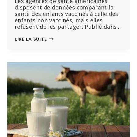
Les agences de santé américaines
disposent de données comparant la
santé des enfants vaccinés à celle des
enfants non vaccinés, mais elles
refusent de les partager. Publié dans…
LES
LIRE LA SUITE
ENFANTS
NON
VACCINÉS
SONT
EN
MEILLEURE
SANTÉ
QUE
LES
ENFANTS
VACCINÉS
–
POURQUOI
LES
AGENCES