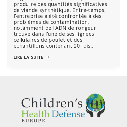
produire des quantités significatives
de viande synthétique. Entre-temps,
l’entreprise a été confrontée à des
problèmes de contamination,
notamment de l’ADN de rongeur
trouvé dans l’une de ses lignées
cellulaires de poulet et des
échantillons contenant 20 fois…
FAUX
LIRE LA SUITE
« POULET »
CULTIVÉ
EN
LABORATOIRE
–
AVEC
DES
MÉTAUX
LOURDS
ET
DE