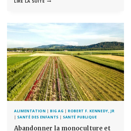
LE
LIRE LA SUITE
LAIT
CRU
À
LA
« CROISÉE
DES
CHEMINS »,
ENCORE
UNE
FOIS
ALIMENTATION
|
BIG AG
|
ROBERT F. KENNEDY, JR
|
SANTÉ DES ENFANTS
|
SANTÉ PUBLIQUE
Abandonner la monoculture et