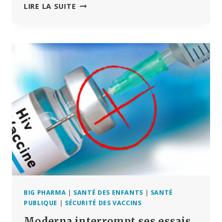
ABANDONNER
LIRE LA SUITE
LA
MONOCULTURE
ET
LA
PENSÉE
INDUSTRIELLE »
:
UNE
ÉTUDE
MONTRE
QUE
L’AGRICULTURE
DIVERSIFIÉE
EST
RENTABLE
POUR
L’HOMME
ET
BIG PHARMA
|
SANTÉ DES ENFANTS
|
SANTÉ
LA
PUBLIQUE
|
SÉCURITÉ DES VACCINS
PLANÈTE
Moderna interrompt ses essais