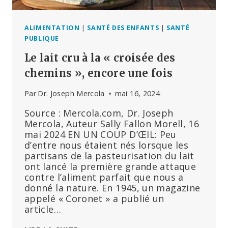
DE
SANTÉ
PUBLIQUE
ALIMENTATION
|
SANTÉ DES ENFANTS
|
SANTÉ
N’ENQUÊTENT-
PUBLIQUE
ELLES
Le lait cru à la « croisée des
PAS
?
chemins », encore une fois
Par
Dr. Joseph Mercola
mai 16, 2024
Source : Mercola.com, Dr. Joseph
Mercola, Auteur Sally Fallon Morell, 16
mai 2024 EN UN COUP D’ŒIL: Peu
d’entre nous étaient nés lorsque les
partisans de la pasteurisation du lait
ont lancé la première grande attaque
contre l’aliment parfait que nous a
donné la nature. En 1945, un magazine
appelé « Coronet » a publié un
article…