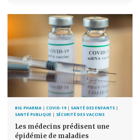
SES
ESSAIS
SUR
LE
VACCIN
ANTI-
VIH
À
ARNM
APRÈS
AVOIR
SIGNALÉ
UN
TAUX
ÉLEVÉ
D’EFFETS
SECONDAIRES
BIG PHARMA
|
COVID-19
|
SANTÉ DES ENFANTS
|
SANTÉ PUBLIQUE
|
SÉCURITÉ DES VACCINS
Les médecins prédisent une
épidémie de maladies