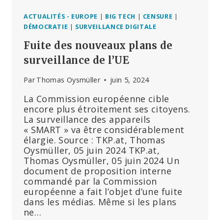
MOURIR
QUE
ACTUALITÉS - EUROPE
|
BIG TECH
|
CENSURE
|
LES
DÉMOCRATIE
|
SURVEILLANCE DIGITALE
PATIENTS
Fuite des nouveaux plans de
NON
VACCINÉS
surveillance de l’UE
Par
Thomas Oysmüller
juin 5, 2024
La Commission européenne cible
encore plus étroitement ses citoyens.
La surveillance des appareils
« SMART » va être considérablement
élargie. Source : TKP.at, Thomas
Oysmüller, 05 juin 2024 TKP.at,
Thomas Oysmüller, 05 juin 2024 Un
document de proposition interne
commandé par la Commission
européenne a fait l’objet d’une fuite
dans les médias. Même si les plans
ne…