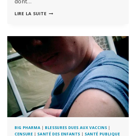
dont…
L’OMS
LIRE LA SUITE
A-
T-
ELLE
TRICHÉ
SUR
LE
« TRAITÉ
SUR
LES
PANDÉMIES »
PAR
DES
MOYENS
DÉTOURNÉS
?
BIG PHARMA
|
BLESSURES DUES AUX VACCINS
|
CENSURE
|
SANTÉ DES ENFANTS
|
SANTÉ PUBLIQUE