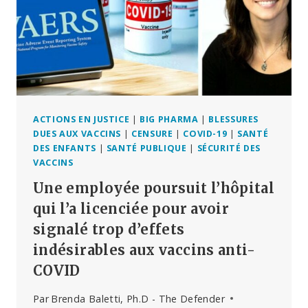
LES
PANDÉMIES
EST
REJETÉ,
DU
MOINS
POUR
L’INSTANT
ACTIONS EN JUSTICE
|
BIG PHARMA
|
BLESSURES
DUES AUX VACCINS
|
CENSURE
|
COVID-19
|
SANTÉ
DES ENFANTS
|
SANTÉ PUBLIQUE
|
SÉCURITÉ DES
VACCINS
Une employée poursuit l’hôpital
qui l’a licenciée pour avoir
signalé trop d’effets
indésirables aux vaccins anti-
COVID
Par
Brenda Baletti, Ph.D - The Defender