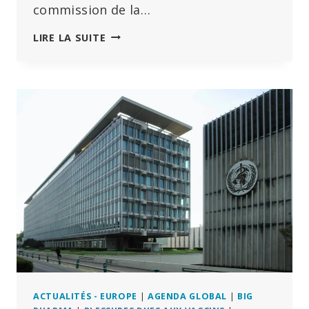
commission de la…
« ON
LIRE LA SUITE
NE
PEUT
PAS
CROIRE
UN
SEUL
MOT »
:
FAUCI
DÉFEND
LES
MESURES
COVID
LORS
D’UNE
CONFRONTATION
HOULEUSE
AVEC
ACTUALITÉS - EUROPE
|
AGENDA GLOBAL
|
BIG