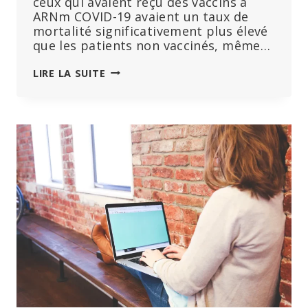
ceux qui avaient reçu des vaccins à
ARNm COVID-19 avaient un taux de
mortalité significativement plus élevé
que les patients non vaccinés, même…
UNE
LIRE LA SUITE
ÉTUDE
RÉVÈLE
QUE
LES
PATIENTS
VACCINÉS
CONTRE
LE
VIRUS
COVID
SONT
DEUX
FOIS
PLUS
NOMBREUX
À