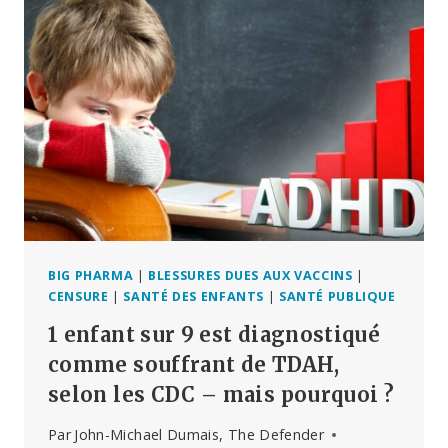
SCIEMMENT
–
SES
PROPRES
DONNÉES
SUR
LE
COVID
BIG PHARMA
|
BLESSURES DUES AUX VACCINS
|
CENSURE
|
SANTÉ DES ENFANTS
|
SANTÉ PUBLIQUE
1 enfant sur 9 est diagnostiqué
comme souffrant de TDAH,
selon les CDC – mais pourquoi ?
Par
John-Michael Dumais, The Defender