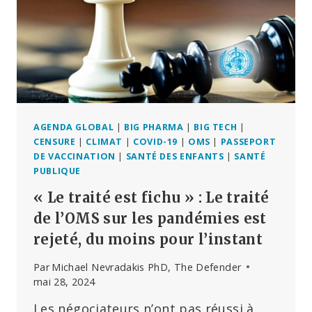
SELON
LES
CDC
–
MAIS
POURQUOI
?
AGENDA GLOBAL
|
BIG PHARMA
|
BIG TECH
|
CENSURE
|
CLIMAT
|
COVID-19
|
OMS
|
PASSEPORT
DE VACCINATION
|
SANTÉ DES ENFANTS
|
SANTÉ
PUBLIQUE
« Le traité est fichu » : Le traité
de l’OMS sur les pandémies est
rejeté, du moins pour l’instant
Par
Michael Nevradakis PhD, The Defender
mai 28, 2024
Les négociateurs n’ont pas réussi à