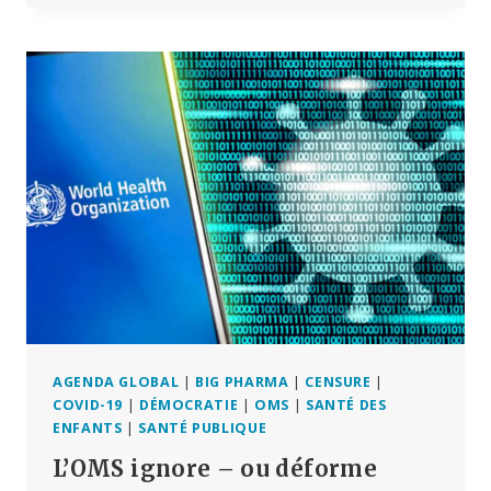
SUR
LE
RISQUE
DE
CANCER
LIÉ
À
LA
VACCINATION
COVID
CENSURÉE
AGENDA GLOBAL
|
BIG PHARMA
|
CENSURE
|
COVID-19
|
DÉMOCRATIE
|
OMS
|
SANTÉ DES
ENFANTS
|
SANTÉ PUBLIQUE
L’OMS ignore – ou déforme