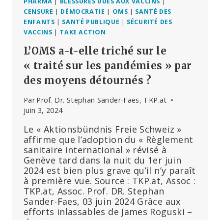
DES
PHARMA
|
BLESSURES DUES AUX VACCINS
|
LÉGISLATEURS
CENSURE
|
DÉMOCRATIE
|
OMS
|
SANTÉ DES
SCEPTIQUES
ENFANTS
|
SANTÉ PUBLIQUE
|
SÉCURITÉ DES
VACCINS
|
TAKE ACTION
L’OMS a-t-elle triché sur le
« traité sur les pandémies » par
des moyens détournés ?
Par
Prof. Dr. Stephan Sander-Faes, TKP.at
juin 3, 2024
Le « Aktionsbündnis Freie Schweiz »
affirme que l’adoption du « Règlement
sanitaire international » révisé à
Genève tard dans la nuit du 1er juin
2024 est bien plus grave qu’il n’y paraît
à première vue. Source : TKP.at, Assoc :
TKP.at, Assoc. Prof. DR. Stephan
Sander-Faes, 03 juin 2024 Grâce aux
efforts inlassables de James Roguski –