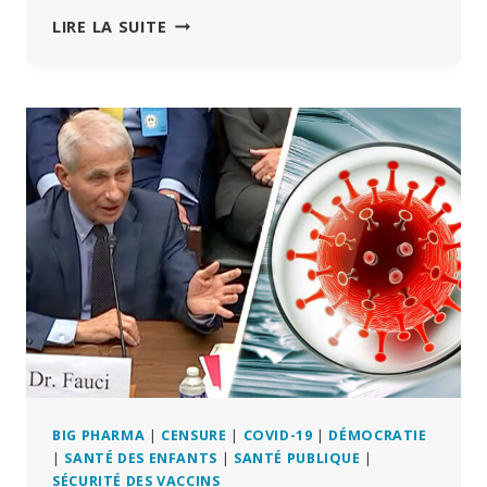
LA
LIRE LA SUITE
FDA
APPROUVE
LE
VACCIN
À
ARNM
CONTRE
LE
VRS
DE
MODERNA,
SANS
L’AVIS
DE
CONSEILLERS
INDÉPENDANTS
BIG PHARMA
|
CENSURE
|
COVID-19
|
DÉMOCRATIE
|
SANTÉ DES ENFANTS
|
SANTÉ PUBLIQUE
|
SÉCURITÉ DES VACCINS