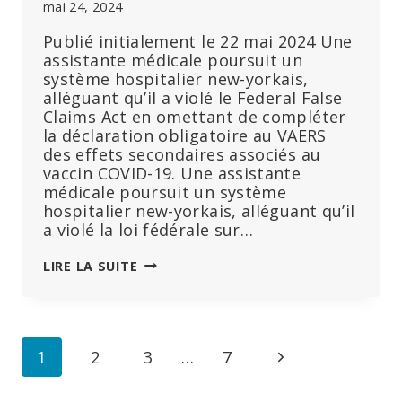
mai 24, 2024
Publié initialement le 22 mai 2024 Une
assistante médicale poursuit un
système hospitalier new-yorkais,
alléguant qu’il a violé le Federal False
Claims Act en omettant de compléter
la déclaration obligatoire au VAERS
des effets secondaires associés au
vaccin COVID-19. Une assistante
médicale poursuit un système
hospitalier new-yorkais, alléguant qu’il
a violé la loi fédérale sur…
UNE
LIRE LA SUITE
EMPLOYÉE
POURSUIT
L’HÔPITAL
QUI
Navigation
Page
1
2
3
…
7
L’A
LICENCIÉE
de
suivante
POUR