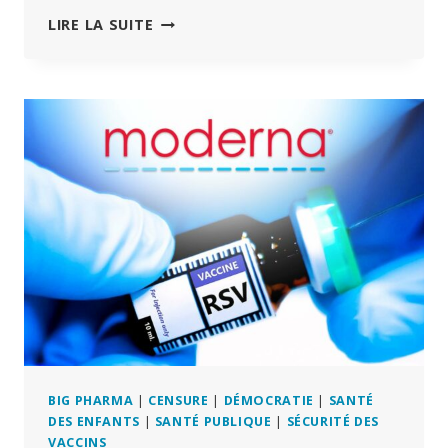
FUITE
LIRE LA SUITE
DES
NOUVEAUX
PLANS
DE
SURVEILLANCE
DE
L’UE
BIG PHARMA
|
CENSURE
|
DÉMOCRATIE
|
SANTÉ
DES ENFANTS
|
SANTÉ PUBLIQUE
|
SÉCURITÉ DES
VACCINS