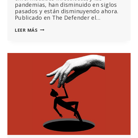
pandemias, han disminuido en siglos
pasados y están disminuyendo ahora.
Publicado en The Defender el…
LA
LEER MÁS
OMS
ESTÁ
IGNORANDO
—
O
TERGIVERSANDO
A
SABIENDAS
—
SUS
PROPIOS
DATOS
SOBRE
EL
COVID