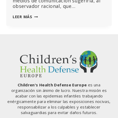
medios de comunicación sugeriría, al
observador racional, que…
ENMIENDAS
LEER MÁS
AL
REGLAMENTO
SANITARIO
INTERNACIONAL
DE
LA
OMS:
UNA
GUÍA
COMENTADA
Children's Health Defense Europe
es una
organización sin ánimo de lucro. Nuestra misión es
acabar con las epidemias infantiles trabajando
enérgicamente para eliminar las exposiciones nocivas,
responsabilizar a los culpables y establecer
salvaguardias para evitar daños futuros.