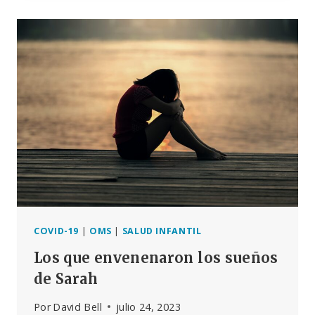
ONU
Y
LA
REALIDAD
DE
LA
CODICIA
HUMANA
COVID-19
|
OMS
|
SALUD INFANTIL
Los que envenenaron los sueños
de Sarah
Por
David Bell
julio 24, 2023