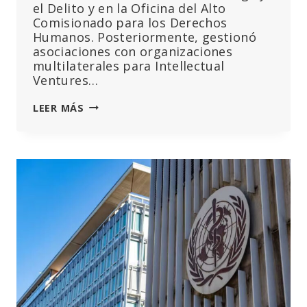
el Delito y en la Oficina del Alto
Comisionado para los Derechos
Humanos. Posteriormente, gestionó
asociaciones con organizaciones
multilaterales para Intellectual
Ventures…
POR
LEER MÁS
QUÉ
LOS
LEGISLADORES
DEBEN
RECHAZAR
LAS
PROPUESTAS
DE
LA
OMS
PARA
LAS
PANDEMIAS