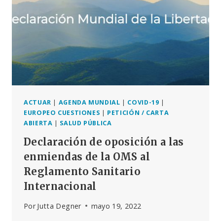
GOBIERNO
DE
LA
UNIÓN
EUROPEA
E
ITALIA:
EXISTE
UNA
NECESIDAD
ACTUAR
|
AGENDA MUNDIAL
|
COVID-19
|
URGENTE
EUROPEO CUESTIONES
|
PETICIÓN / CARTA
DE
ABIERTA
|
SALUD PÚBLICA
TRANSPARENCIA
Declaración de oposición a las
TOTAL
SOBRE
enmiendas de la OMS al
LOS
Reglamento Sanitario
GRAVES
Internacional
PELIGROS
DE
Por
Jutta Degner
mayo 19, 2022
LOS
PRODUCTOS