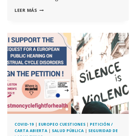
UN
LEER MÁS
ARTÍCULO
DEL
BMJ
PIDE
A
LOS
GOBIERNOS
QUE
«NEUTRALICEN
LA
DESINFORMACIÓN»
Y
PROHÍBAN
LA
DISIDENCIA
EN
LAS
PANDEMIAS
COVID-19
|
EUROPEO CUESTIONES
|
PETICIÓN /
CARTA ABIERTA
|
SALUD PÚBLICA
|
SEGURIDAD DE