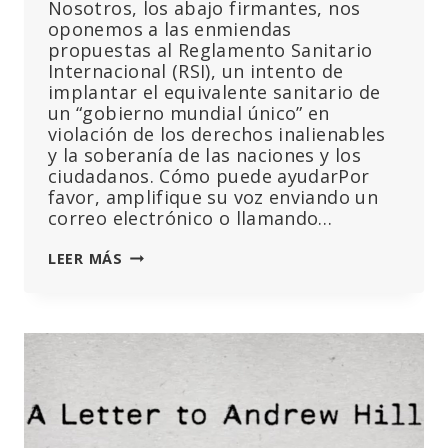
Nosotros, los abajo firmantes, nos
DE
oponemos a las enmiendas
ARNM
propuestas al Reglamento Sanitario
EN
Internacional (RSI), un intento de
USO
implantar el equivalente sanitario de
un “gobierno mundial único” en
violación de los derechos inalienables
y la soberanía de las naciones y los
ciudadanos. Cómo puede ayudarPor
favor, amplifique su voz enviando un
correo electrónico o llamando…
DECLARACIÓN
LEER MÁS
DE
OPOSICIÓN
A
LAS
ENMIENDAS
DE
LA
OMS
AL