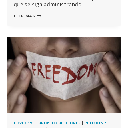
que se siga administrando…
UN
LEER MÁS
GRUPO
DE
EXPERTOS
ENVÍA
UNA
CARTA
ABIERTA
AL
«COMITÉ
CONJUNTO
DE
VACUNACIÓN
E
INMUNIZACIÓN»
DEL
REINO
UNIDO
COVID-19
|
EUROPEO CUESTIONES
|
PETICIÓN /