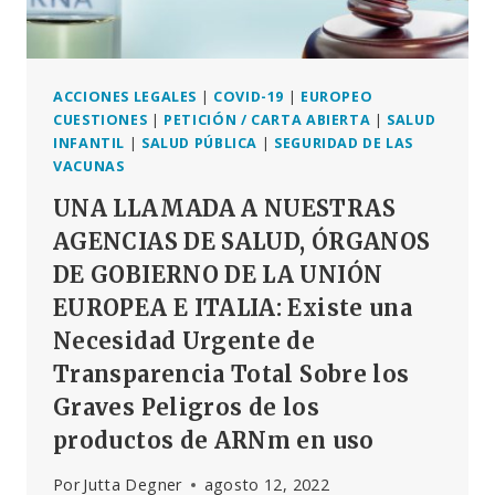
NUREMBERG,
20
DE
AGOSTO
DE
ACCIONES LEGALES
|
COVID-19
|
EUROPEO
2022
CUESTIONES
|
PETICIÓN / CARTA ABIERTA
|
SALUD
INFANTIL
|
SALUD PÚBLICA
|
SEGURIDAD DE LAS
VACUNAS
UNA LLAMADA A NUESTRAS
AGENCIAS DE SALUD, ÓRGANOS
DE GOBIERNO DE LA UNIÓN
EUROPEA E ITALIA: Existe una
Necesidad Urgente de
Transparencia Total Sobre los
Graves Peligros de los
productos de ARNm en uso
Por
Jutta Degner
agosto 12, 2022