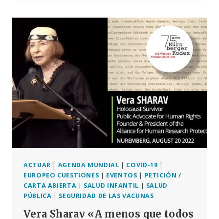
LA
CAUSA,
FIRMA
LA
PETICIÓN
DE
LA
INICIATIVA
¿DÓNDE
ESTÁ
MI
REGLA?
✍
ACTUAR
|
AGENDA MUNDIAL
|
COVID-19
|
EUROPEO CUESTIONES
|
EVENTOS
|
PETICIÓN /
CARTA ABIERTA
|
SALUD INFANTIL
|
SALUD
PÚBLICA
|
SEGURIDAD DE LAS VACUNAS
Vera Sharav «A menos que todos