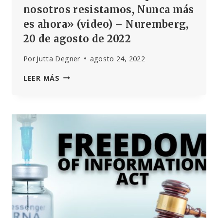
nosotros resistamos, Nunca más
es ahora» (video) – Nuremberg,
20 de agosto de 2022
Por
Jutta Degner
agosto 24, 2022
VERA
LEER MÁS
SHARAV
«A
MENOS
QUE
TODOS
NOSOTROS
RESISTAMOS,
NUNCA
MÁS
ES
AHORA»
(VIDEO)
–