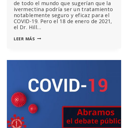
de todo el mundo que sugerían que la
ivermectina podría ser un tratamiento
notablemente seguro y eficaz para el
COVID-19. Pero el 18 de enero de 2021,
el Dr. Hill…
UNA
LEER MÁS
CARTA
A
ANDREW
HILL
POR
LA
DRA.
TESS
LAWRIE