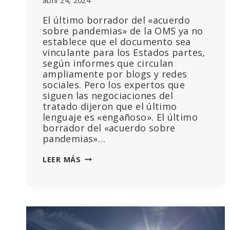
abril 24, 2024
El último borrador del «acuerdo
sobre pandemias» de la OMS ya no
establece que el documento sea
vinculante para los Estados partes,
según informes que circulan
ampliamente por blogs y redes
sociales. Pero los expertos que
siguen las negociaciones del
tratado dijeron que el último
lenguaje es «engañoso». El último
borrador del «acuerdo sobre
pandemias»…
¿HA
LEER MÁS
ATEMPERADO
LA
OMS
SU
«ACUERDO
SOBRE