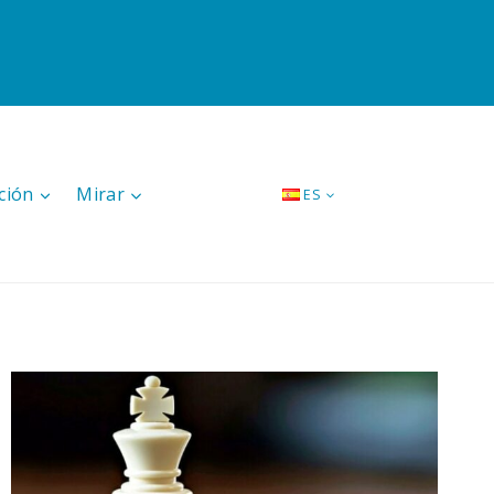
ción
Mirar
ES