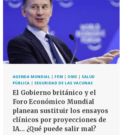
PRODUCCIÓN
DE
PATÓGENOS
AGENDA MUNDIAL
|
FEM
|
OMS
|
SALUD
PÚBLICA
|
SEGURIDAD DE LAS VACUNAS
El Gobierno británico y el
Foro Económico Mundial
planean sustituir los ensayos
clínicos por proyecciones de
IA… ¿Qué puede salir mal?