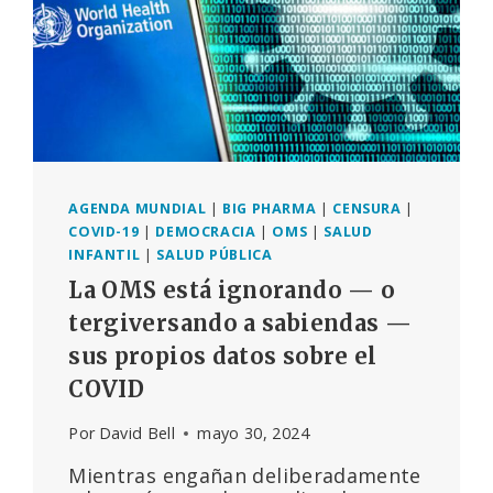
AGENDA MUNDIAL
|
BIG PHARMA
|
CENSURA
|
COVID-19
|
DEMOCRACIA
|
OMS
|
SALUD
INFANTIL
|
SALUD PÚBLICA
La OMS está ignorando — o
tergiversando a sabiendas —
sus propios datos sobre el
COVID
Por
David Bell
mayo 30, 2024
Mientras engañan deliberadamente