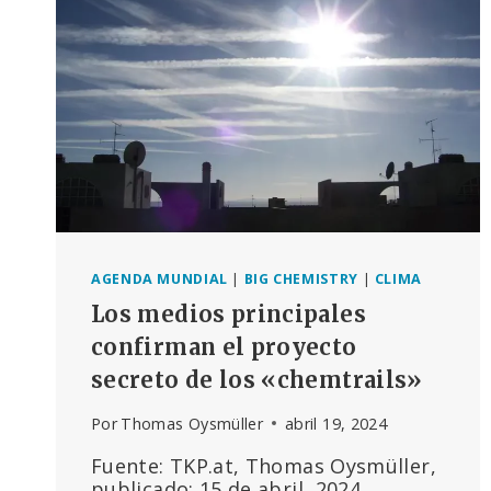
PANDEMIAS»?
LOS
EXPERTOS
ASEGURAN
QUE
NO
AGENDA MUNDIAL
|
BIG CHEMISTRY
|
CLIMA
Los medios principales
confirman el proyecto
secreto de los «chemtrails»
Por
Thomas Oysmüller
abril 19, 2024
Fuente: TKP.at, Thomas Oysmüller,
publicado: 15 de abril, 2024