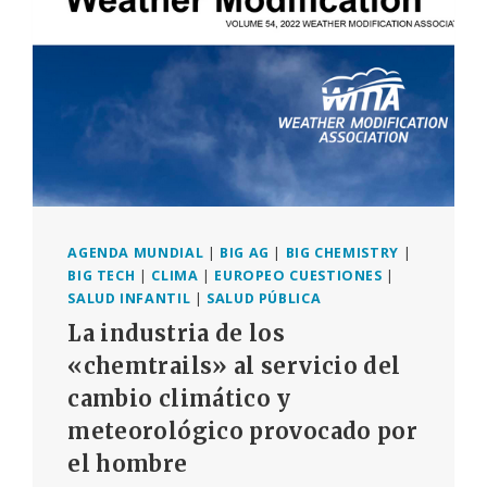
SUS
PROPIOS
DATOS
SOBRE
EL
COVID
AGENDA MUNDIAL
|
BIG AG
|
BIG CHEMISTRY
|
BIG TECH
|
CLIMA
|
EUROPEO CUESTIONES
|
SALUD INFANTIL
|
SALUD PÚBLICA
La industria de los
«chemtrails» al servicio del
cambio climático y
meteorológico provocado por
el hombre