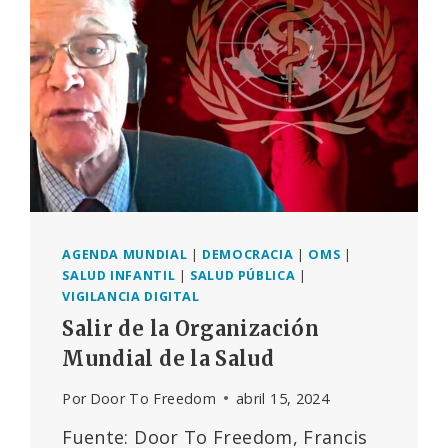
DEL
CAMBIO
CLIMÁTICO
Y
METEOROLÓGICO
PROVOCADO
POR
EL
HOMBRE
AGENDA MUNDIAL
|
DEMOCRACIA
|
OMS
|
SALUD INFANTIL
|
SALUD PÚBLICA
|
VIGILANCIA DIGITAL
Salir de la Organización
Mundial de la Salud
Por
Door To Freedom
abril 15, 2024
Fuente: Door To Freedom, Francis