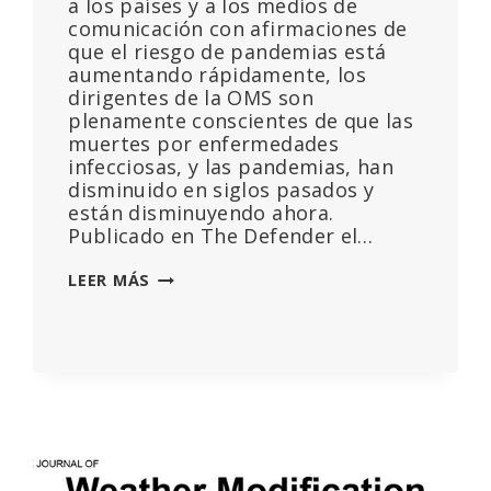
a los países y a los medios de
comunicación con afirmaciones de
que el riesgo de pandemias está
aumentando rápidamente, los
dirigentes de la OMS son
plenamente conscientes de que las
muertes por enfermedades
infecciosas, y las pandemias, han
disminuido en siglos pasados y
están disminuyendo ahora.
Publicado en The Defender el…
LA
LEER MÁS
OMS
ESTÁ
IGNORANDO
—
O
TERGIVERSANDO
A
SABIENDAS
—