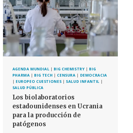
OMS
SOBRE
LA
PANDEMIA
DERROTADO,
AL
MENOS
POR
AHORA
AGENDA MUNDIAL
|
BIG CHEMISTRY
|
BIG
PHARMA
|
BIG TECH
|
CENSURA
|
DEMOCRACIA
|
EUROPEO CUESTIONES
|
SALUD INFANTIL
|
SALUD PÚBLICA
Los biolaboratorios
estadounidenses en Ucrania
para la producción de
patógenos