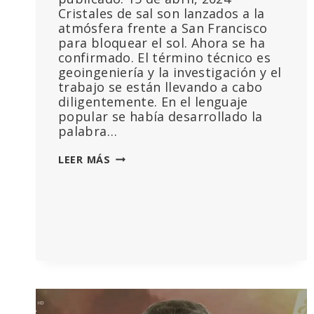
Cristales de sal son lanzados a la
atmósfera frente a San Francisco
para bloquear el sol. Ahora se ha
confirmado. El término técnico es
geoingeniería y la investigación y el
trabajo se están llevando a cabo
diligentemente. En el lenguaje
popular se había desarrollado la
palabra…
LOS
LEER MÁS
MEDIOS
PRINCIPALES
CONFIRMAN
EL
PROYECTO
SECRETO
DE
LOS
«CHEMTRAILS»