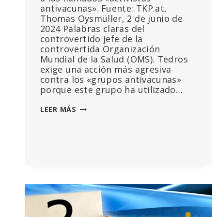
antivacunas». Fuente: TKP.at,
Thomas Oysmüller, 2 de junio de
2024 Palabras claras del
controvertido jefe de la
controvertida Organización
Mundial de la Salud (OMS). Tedros
exige una acción más agresiva
contra los «grupos antivacunas»
porque este grupo ha utilizado…
EL
LEER MÁS
DIRECTOR
GENERAL
DE
LA
OMS
AMENAZA
A
LOS
DETRACTORES
DE