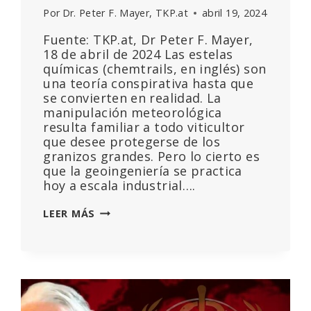
Por
Dr. Peter F. Mayer, TKP.at
abril 19, 2024
Fuente: TKP.at, Dr Peter F. Mayer,
18 de abril de 2024 Las estelas
químicas (chemtrails, en inglés) son
una teoría conspirativa hasta que
se convierten en realidad. La
manipulación meteorológica
resulta familiar a todo viticultor
que desee protegerse de los
granizos grandes. Pero lo cierto es
que la geoingeniería se practica
hoy a escala industrial….
LA
LEER MÁS
INDUSTRIA
DE
LOS
«CHEMTRAILS»
AL
SERVICIO