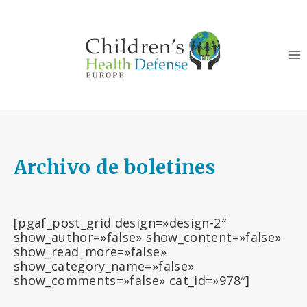
Saltar
al
Contenido
Archivo de boletines
[pgaf_post_grid design=»design-2″
show_author=»false» show_content=»false»
show_read_more=»false»
show_category_name=»false»
show_comments=»false» cat_id=»978″]