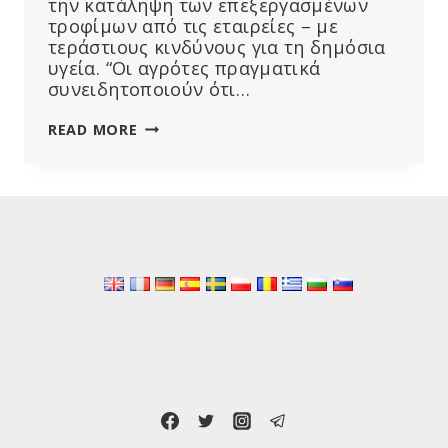
την κατάληψη των επεξεργασμένων
τροφίμων από τις εταιρείες – με
τεράστιους κινδύνους για τη δημόσια
υγεία. “Οι αγρότες πραγματικά
συνειδητοποιούν ότι…
ΠΑΡΑΚΟΛΟΥΘΉΣΤΕ:
READ MORE
Ο
“ΠΌΛΕΜΟΣ
ΚΑΤΆ
ΤΩΝ
ΑΓΡΟΤΏΝ”
ΑΠΕΙΛΕΊ
ΤΗΝ
ΕΥΡΩΠΑΪΚΉ
ΕΠΙΣΙΤΙΣΤΙΚΉ ΕΠΆΡΚΕΙΑ
ΚΑΙ
ΤΗΝ
ΥΓΕΊΑ