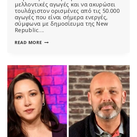
μελλοντικές αγωγές και να ακυρώσει
τουλάχιστον ορισμένες από τις 50.000
αγωγές που είναι σήμερα ενεργές,
σύμφωνα με δημοσίευμα της New
Republic….
ΧΑΡΑΚΤΗΡΙΣΤΙΚΌ
READ MORE
ΤΗΣ
ΒΙΟΜΗΧΑΝΊΑΣ
ΦΑΡΜΆΚΩΝ;
Η
BAYER
ΠΙΈΖΕΙ
ΓΙΑ
ΑΣΠΊΔΑ
ΕΥΘΎΝΗΣ
ΑΦΟΎ
ΟΙ
ΈΝΟΡΚΟΙ
ΤΆΣΣΟΝΤΑΙ
ΥΠΈΡ