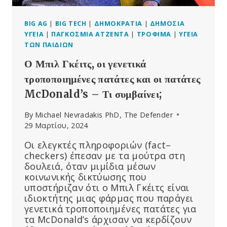
BIG AG
|
BIG TECH
|
ΔΗΜΟΚΡΑΤΊΑ
|
ΔΗΜΌΣΙΑ
ΥΓΕΊΑ
|
ΠΑΓΚΌΣΜΙΑ ΑΤΖΈΝΤΑ
|
ΤΡΌΦΙΜΑ
|
ΥΓΕΊΑ
ΤΩΝ ΠΑΙΔΙΏΝ
Ο Μπιλ Γκέιτς, οι γενετικά
τροποποιημένες πατάτες και οι πατάτες
McDonald’s – Τι συμβαίνει;
By
Michael Nevradakis PhD, The Defender
29 Μαρτίου, 2024
Οι ελεγκτές πληροφοριών (fact–
checkers) έπεσαν με τα μούτρα στη
δουλειά, όταν μιμίδια μέσων
κοινωνικής δικτύωσης που
υποστήριζαν ότι ο Μπιλ Γκέιτς είναι
ιδιοκτήτης μιας φάρμας που παράγει
γενετικά τροποποιημένες πατάτες για
τα McDonald’s άρχισαν να κερδίζουν