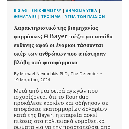
BIG AG
|
BIG CHEMISTRY
|
ΔΗΜΌΣΙΑ ΥΓΕΊΑ
|
ΘΈΜΑΤΑ ΕΕ
|
ΤΡΌΦΙΜΑ
|
ΥΓΕΊΑ ΤΩΝ ΠΑΙΔΙΏΝ
Χαρακτηριστικό της βιομηχανίας
φαρμάκων; Η Bayer πιέζει για ασπίδα
ευθύνης αφού οι ένορκοι τάσσονται
υπέρ των ανθρώπων που υπέστησαν
βλάβη από φυτοφάρμακα
By
Michael Nevradakis PhD, The Defender
19 Μαρτίου, 2024
Μετά από μια σειρά αγωγών που
ισχυρίζονται ότι το Roundup
προκάλεσε καρκίνο και οδήγησαν σε
αποφάσεις εκατομμυρίων δολαρίων
κατά της Bayer, η εταιρεία ασκεί
πιέσεις στα πολιτειακά νομοθετικά
σώματα για να την προστατεύσει από