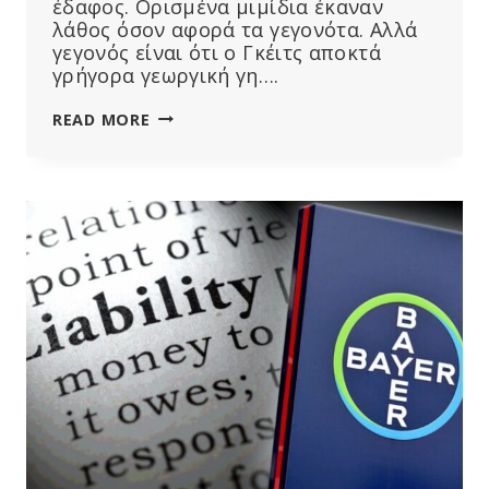
έδαφος. Ορισμένα μιμίδια έκαναν
λάθος όσον αφορά τα γεγονότα. Αλλά
γεγονός είναι ότι ο Γκέιτς αποκτά
γρήγορα γεωργική γη….
Ο
READ MORE
ΜΠΙΛ
ΓΚΈΙΤΣ,
ΟΙ
ΓΕΝΕΤΙΚΆ
ΤΡΟΠΟΠΟΙΗΜΈΝΕΣ
ΠΑΤΆΤΕΣ
ΚΑΙ
ΟΙ
ΠΑΤΆΤΕΣ
MCDONALD’S
–
ΤΙ
ΣΥΜΒΑΊΝΕΙ;