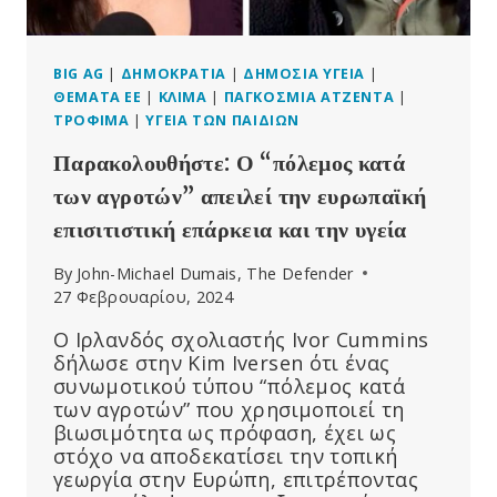
ΤΩΝ
ΑΝΘΡΏΠΩΝ
ΠΟΥ
ΥΠΈΣΤΗΣΑΝ
BIG AG
|
ΔΗΜΟΚΡΑΤΊΑ
|
ΔΗΜΌΣΙΑ ΥΓΕΊΑ
|
ΒΛΆΒΗ
ΘΈΜΑΤΑ ΕΕ
|
ΚΛΊΜΑ
|
ΠΑΓΚΌΣΜΙΑ ΑΤΖΈΝΤΑ
|
ΑΠΌ
ΤΡΌΦΙΜΑ
|
ΥΓΕΊΑ ΤΩΝ ΠΑΙΔΙΏΝ
ΦΥΤΟΦΆΡΜΑΚΑ
Παρακολουθήστε: Ο “πόλεμος κατά
των αγροτών” απειλεί την ευρωπαϊκή
επισιτιστική επάρκεια και την υγεία
By
John-Michael Dumais, The Defender
27 Φεβρουαρίου, 2024
Ο Ιρλανδός σχολιαστής Ivor Cummins
δήλωσε στην Kim Iversen ότι ένας
συνωμοτικού τύπου “πόλεμος κατά
των αγροτών” που χρησιμοποιεί τη
βιωσιμότητα ως πρόφαση, έχει ως
στόχο να αποδεκατίσει την τοπική
γεωργία στην Ευρώπη, επιτρέποντας