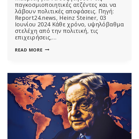
παγκοσμιοποιητικές ατζέντες και να
λάβουν πολιτικές αποφάσεις. Πηγή:
Report24.news, Heinz Steiner, 03
Ιουνίου 2024 Κάθε χρόνο, υψηλόβαθμα
στελέχη από την πολιτική, τις
επιχειρήσεις,…
70Η
READ MORE
ΕΠΈΤΕΙΟΣ
ΛΈΣΧΗΣ
ΜΠΊΛΝΤΕΡΜΠΕΡΓΚ:
ΟΙ
ΠΑΓΚΟΣΜΙΟΠΟΙΗΤΈΣ
ΣΥΖΉΤΗΣΑΝ
ΓΙΑ
ΤΗΝ
ΤΕΧΝΗΤΉ
ΝΟΗΜΟΣΎΝΗ
ΚΑΙ
ΤΟΝ
ΣΎΓΧΡΟΝΟ