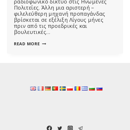
ραδιοφωνικό δίκτυο στις Ηνωμένες
Πολιτείες. Άλλη μια αριστερή –
φιλελεύθερη μηχανή προπαγάνδας
βρίσκεται σε εξέλιξη Λίγους μήνες
πριν από τις προεδρικές και
βουλευτικές…
Ο
READ MORE
ΣΌΡΟΣ
ΘΈΛΕΙ
ΝΑ
ΕΛΈΓΞΕΙ
ΤΟ
ΔΕΎΤΕΡΟ
ΜΕΓΑΛΎΤΕΡΟ
ΡΑΔΙΟΦΩΝΙΚΌ
ΔΊΚΤΥΟ
ΣΤΙΣ
ΗΠΑ