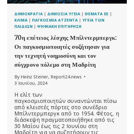
ΔΗΜΟΚΡΑΤΊΑ
|
ΔΗΜΌΣΙΑ ΥΓΕΊΑ
|
ΘΈΜΑΤΑ ΕΕ
|
ΚΛΊΜΑ
|
ΠΑΓΚΌΣΜΙΑ ΑΤΖΈΝΤΑ
|
ΥΓΕΊΑ ΤΩΝ
ΠΑΙΔΙΏΝ
|
ΨΗΦΙΑΚΉ ΕΠΙΤΉΡΗΣΗ
70η επέτειος λέσχης Μπίλντερμπεργκ:
Οι παγκοσμιοποιητές συζήτησαν για
την τεχνητή νοημοσύνη και τον
σύγχρονο πόλεμο στη Μαδρίτη
By
Heinz Steiner, Report24.news
3 Ιουνίου, 2024
Η ελίτ των
παγκοσμιοποιητών συναντώνται πίσω
από κλειστές πόρτες στο συνέδριο
Μπίλντερμπεργκ από το 1954. Φέτος, η
διάσκεψη πραγματοποιήθηκε από τις
30 Μαΐου έως τις 2 Ιουνίου στη
Μαδρίτη για να συζητήσουν τις