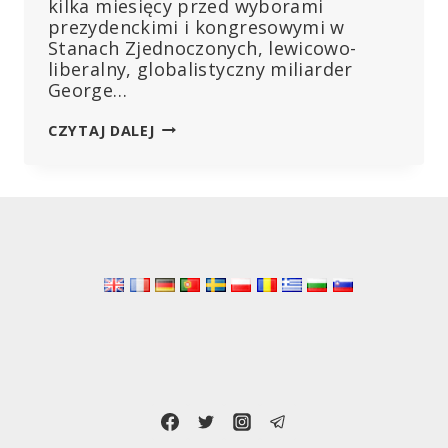
kilka miesięcy przed wyborami
prezydenckimi i kongresowymi w
Stanach Zjednoczonych, lewicowo-
liberalny, globalistyczny miliarder
George…
SOROS
CZYTAJ DALEJ
CHCE
KONTROLOWAĆ
DRUGĄ
CO
DO
WIELKOŚCI
SIEĆ
RADIOWĄ
W
USA