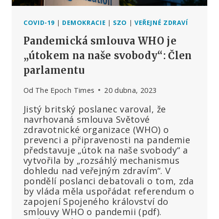
COVID-19
|
DEMOKRACIE
|
SZO
|
VEŘEJNÉ ZDRAVÍ
Pandemická smlouva WHO je
„útokem na naše svobody“: Člen
parlamentu
Od
The Epoch Times
20 dubna, 2023
Jistý britský poslanec varoval, že
navrhovaná smlouva Světové
zdravotnické organizace (WHO) o
prevenci a připravenosti na pandemie
představuje „útok na naše svobody“ a
vytvořila by „rozsáhlý mechanismus
dohledu nad veřejným zdravím“. V
pondělí poslanci debatovali o tom, zda
by vláda měla uspořádat referendum o
zapojení Spojeného království do
smlouvy WHO o pandemii (pdf).