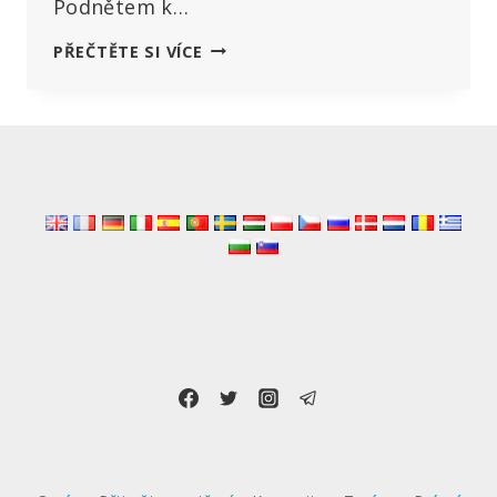
Podnětem k…
PANDEMICKÁ
PŘEČTĚTE SI VÍCE
SMLOUVA
WHO
JE
„ÚTOKEM
NA
NAŠE
SVOBODY“:
ČLEN
PARLAMENTU