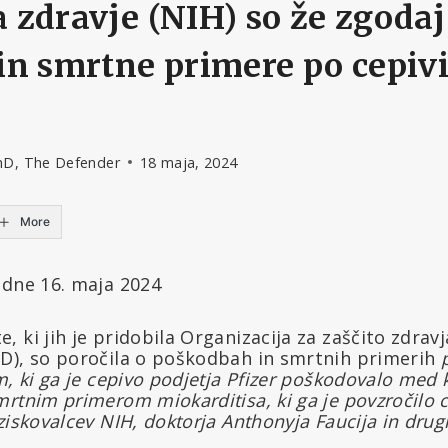
za zdravje (NIH) so že zgodaj
in smrtne primere po cepiv
hD, The Defender
18 maja, 2024
More
 dne 16. maja 2024
 ki jih je pridobila Organizacija za zaščito zdravj
D), so poročila o poškodbah in smrtnih primerih
m, ki ga je cepivo podjetja Pfizer poškodovalo med 
rtnim primerom miokarditisa, ki ga je povzročilo c
ziskovalcev NIH, doktorja Anthonyja Faucija in drug