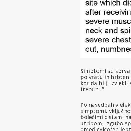
Simptomi so sprva v
po vratu in hrbtenic
kot da bi ji izvlekl
trebuhu”.
Po navedbah v elekt
simptomi, vključno
bolečimi cistami na
utripom, izgubo sp
omedlevico/epilept