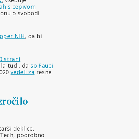
ah s cepivom
onu o svobodi
zoper NIH
, da bi
0 strani
la tudi, da
so
Fauci
2020
vedeli za
resne
ročilo
tarši deklice,
NTech, podrobno