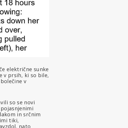
če električne sunke
 v prsih, ki so bile,
 bolečine v
ili so se novi
epojasnjenimi
tlakom in srčnim
mi tiki,
avzdol, nato