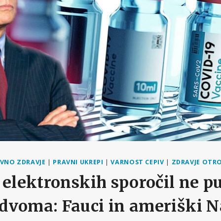
AVNO ZDRAVJE
|
PRAVNI UKREPI
|
VARNOST CEPIV
|
ZDRAVJE OTR
 elektronskih sporočil ne p
dvoma: Fauci in ameriški N