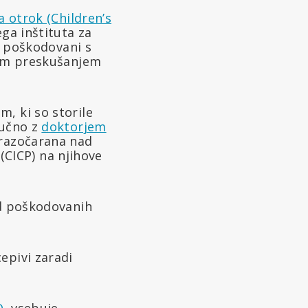
a otrok (Children’s
ega inštituta za
li poškodovani s
čnim preskušanjem
, ki so storile
jučno z
doktorjem
 razočarana nad
(CICP) na njihove
od poškodovanih
epivi zaradi
D
, vsebuje