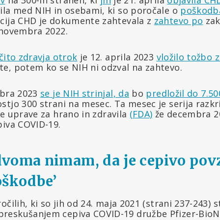
ila med NIH in osebami, ki so poročale o
poškodb
acija CHD je dokumente zahtevala z
zahtevo po
zak
novembra 2022.
čito zdravja otrok
je 12. aprila 2023
vložilo tožbo 
e, potem ko se NIH ni odzval na zahtevo.
obra 2023
se je NIH strinjal, da
bo
predložil do 7.50
tjo 300 strani na mesec. Ta mesec je serija razkri
 uprave za hrano in zdravila
(FDA)
že decembra 
piva COVID-19.
voma nimam, da je cepivo povz
oškodbe’
čilih, ki so jih od 24. maja 2021 (strani 237-243) s
reskušanjem cepiva COVID-19 družbe Pfizer-Bio