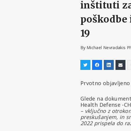
inštituti 
poškodbe 
19
By
Michael Nevradakis P
Prvotno objavljeno
Glede na dokumente,
Health Defense -CH
– vključno z otroko
preskušanjem, in sm
2022 prispela do ra