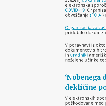
elektronska sporoč
COVID-19
. Organiz
obveščanja
(FOIA
) 
Organizacija za zaš
pridobilo dokument
V poravnavi iz okt
dokumentov s hitros
in
uradniki
ameriške
neželene učinke ce
‘Nobenega d
dekličine p
V elektronskih sporo
poškodovane med p