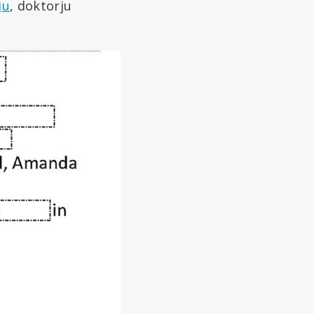
ju
, doktorju