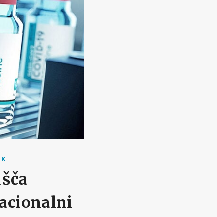
OK
ušča
acionalni