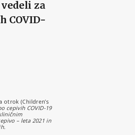
 vedeli za
ih COVID-
a otrok (Children’s
po cepivih COVID-19
kliničnim
epivo – leta 2021 in
ih.