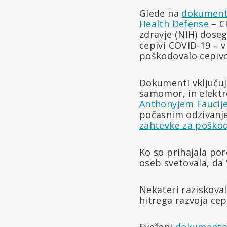
Glede na
dokumente,
Health Defense
– CH
zdravje (NIH) doseg
cepivi COVID-19 – 
poškodovalo cepivo
Dokumenti vključuj
samomor, in elektro
Anthonyjem Faucij
počasnim odzivan
zahtevke za poško
Ko so prihajala por
oseb svetovala, da
Nekateri raziskoval
hitrega razvoja cep
Sveženj
dokumento