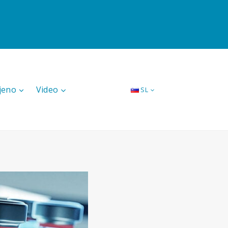
jeno
Video
SL