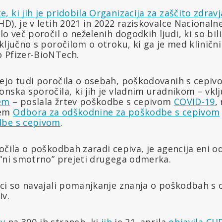
 ki jih je pridobila Organizacija za zaščito zdravj
D), je v letih 2021 in 2022 raziskovalce Nacionaln
lo več poročil o neželenih dogodkih ljudi, ki so bi
vključno s poročilom o otroku, ki ga je med klini
 Pfizer-BioNTech.
ejo tudi poročila o osebah, poškodovanih s cepivom
nska sporočila, ki jih je vladnim uradnikom – vkl
em
– poslala žrtev poškodbe s cepivom
COVID-19
,
jem
Odbora za odškodnine za poškodbe s cepivom
dbe s cepivom
.
očila o poškodbah zaradi cepiva, je agencija eni 
 “ni smotrno” prejeti drugega odmerka.
ci so navajali pomanjkanje znanja o poškodbah s c
iv.
v
na 300-ih straneh, ki
jih
je 21. aprila
objavila CH