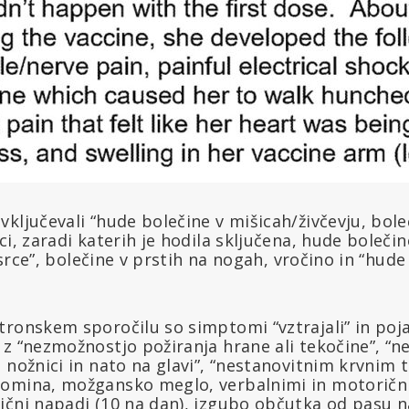
ključevali “hude bolečine v mišicah/živčevju, bole
i, zaradi katerih je hodila sključena, hude bolečine
i srce”, bolečine v prstih na nogah, vročino in “hude
ronskem sporočilu so simptomi “vztrajali” in pojav
 z “nezmožnostjo požiranja hrane ali tekočine”, “n
 nožnici in nato na glavi”, “nestanovitnim krvnim 
omina, možgansko meglo, verbalnimi in motorični
ični napadi (10 na dan), izgubo občutka od pasu n