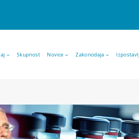
aj
Skupnost
Novice
Zakonodaja
Izpostavl