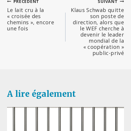
Navigation
PRÉCÉDENT
SUIVANT
Le lait cru à la
Klaus Schwab quitte
de
« croisée des
son poste de
chemins », encore
direction, alors que
l’article
une fois
le WEF cherche à
devenir le leader
mondial de la
« coopération »
public-privé
A lire également