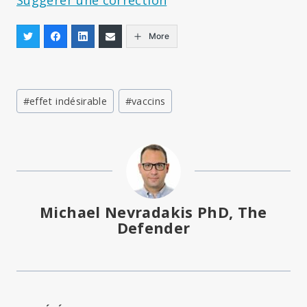
Suggérer une correction
More
Étiquettes
#
effet indésirable
#
vaccins
de
la
publication :
Michael Nevradakis PhD, The
Defender