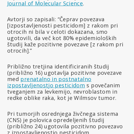
Journal of Molecular Science
.
Avtorji so zapisali: “Čeprav povezava
[izpostavljenosti pesticidom] z rakom pri
otrocih ni bila v celoti dokazana, smo
ugotovili, da več kot 80% epidemioloških
študij kaže pozitivne povezave [z rakom pri
otrocih].”
Približno tretjina identificiranih študij
(približno 16) ugotavlja pozitivne povezave
med
prenatalno in postnatalno
izpostavljenostjo pesticidom
s povečanim
tveganjem za levkemijo, nevroblastom in
redke oblike raka, kot je Wilmsov tumor.
Pri tumorjih osrednjega živčnega sistema
(CNS) je polovica opredeljenih študij
(približno 24) ugotovila pozitivno povezavo
z izpostavljenostjo pesticidom.