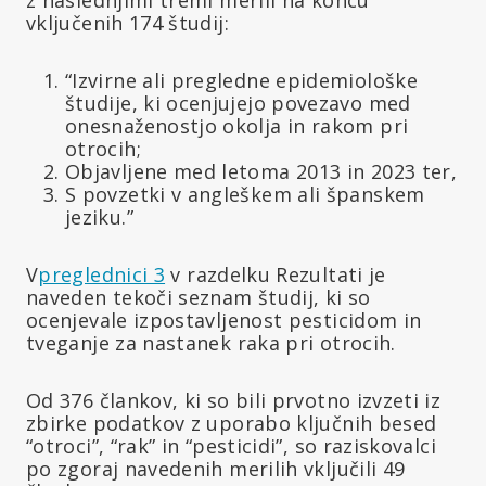
vključenih 174 študij:
“Izvirne ali pregledne epidemiološke
študije, ki ocenjujejo povezavo med
onesnaženostjo okolja in rakom pri
otrocih;
Objavljene med letoma 2013 in 2023 ter,
S povzetki v angleškem ali španskem
jeziku.”
V
preglednici 3
v razdelku Rezultati je
naveden tekoči seznam študij, ki so
ocenjevale izpostavljenost pesticidom in
tveganje za nastanek raka pri otrocih.
Od 376 člankov, ki so bili prvotno izvzeti iz
zbirke podatkov z uporabo ključnih besed
“otroci”, “rak” in “pesticidi”, so raziskovalci
po zgoraj navedenih merilih vključili 49