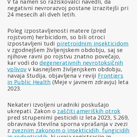
V ta namen so raziskovalci navedli, da
negativni nevrorazvoj postane izrazitejši pri
24 mesecih ali dveh letih.
Poleg izpostavljenosti matere (pred
rojstvom) herbicidom, so bili otroci
izpostavljeni tudi
piretroidnim insekticidom
v zgodnejšem življenjskem obdobju, saj se
njihove ravni po rojstvu znatno povečajo,
kar vodi do
degenerativnih nevrotoksičnih
vplivov
v kasnejšem življenjskem obdobju,
navaja študija, objavljena v reviji
Frontiers
in Public Health
(Meje v javnem zdravju) leta
2023.
Nekateri izvoljeni uradniki poskušajo
ukrepati. Zakon o
zaščiti ameriških otrok
pred strupenimi pesticidi iz leta 2023, S.269,
obravnava številna sporna vprašanja v zvezi
z
zveznim zakonom o insekticidih, fungicidih
in rodenticidih
, ki ureja registracijo in