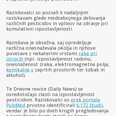
Raziskovalci so pozvali k nadaljnjim
raziskavam glede medsebojnega delovanja
različnih pesticidov in vplivov na zdravje pri
kumulativni izpostavljenosti.
Raziskava je obsežna, saj opredeljuje
različna onesnaževala okolja in njihove
povezave z nekaterimi vrstami
raka pri
otrocih
(npr. izpostavljenost radonu,
onesnaženost zraka, elektromagnetna polja,
kemikalije v
zaprtih prostorih ter tobak in
alkohol).
Te Dnevne novice (Daily News) se
osredotočajo zlasti na izpostavljenost
pesticidom. Raziskovalci so
prek portala
PubMed
prvotno identificirali
6.172 študij
,
vendar je bilo po dveh krogih pregledovanja
z naslednjimi tremi merili na koncu