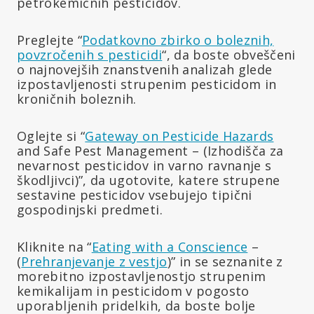
petrokemičnih pesticidov.
Preglejte “
Podatkovno zbirko o boleznih,
povzročenih s pesticidi
“, da boste obveščeni
o najnovejših znanstvenih analizah glede
izpostavljenosti strupenim pesticidom in
kroničnih boleznih.
Oglejte si “
Gateway on Pesticide Hazards
and Safe Pest Management – (Izhodišča za
nevarnost pesticidov in varno ravnanje s
škodljivci)”, da ugotovite, katere strupene
sestavine pesticidov vsebujejo tipični
gospodinjski predmeti.
Kliknite na “
Eating with a Conscience
–
(
Prehranjevanje z vestjo
)” in se seznanite z
morebitno izpostavljenostjo strupenim
kemikalijam in pesticidom v pogosto
uporabljenih pridelkih, da boste bolje