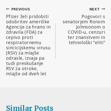
Navigacija
PREVIOUS
NEXT
Pfizer želi pridobiti
Pogovori s
prispevka
odobritev ameriške
senatorjem Ronom
Agencije za hrano in
Johnsonom o
zdravila (FDA) za
COVID-u, cenzuri
cepivo proti
ter znanstveni in
respiratornemu
tehnološki “eliti”
sincicijskemu virusu
(RSV) za mlajše
odrasle, izvaja pa
tudi preskušanje
RSV za otroke,
mlajše od dveh let
Similar Posts