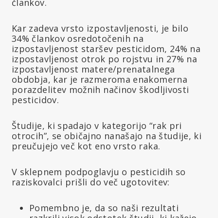
člankov.
Kar zadeva vrsto izpostavljenosti, je bilo
34% člankov osredotočenih na
izpostavljenost staršev pesticidom, 24% na
izpostavljenost otrok po rojstvu in 27% na
izpostavljenost matere/prenatalnega
obdobja, kar je razmeroma enakomerna
porazdelitev možnih načinov škodljivosti
pesticidov.
Študije, ki spadajo v kategorijo “rak pri
otrocih”, se običajno nanašajo na študije, ki
preučujejo več kot eno vrsto raka.
V sklepnem podpoglavju o pesticidih so
raziskovalci prišli do več ugotovitev:
Pomembno je, da so naši rezultati
razkrili visok odstotek študij, ki kažejo