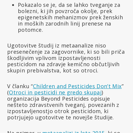
Pokazalo se je, da se lahko tveganje za
bolezni, ki jih povzroča okolje, prek
epigenetskih mehanizmov prek ženskih
in moških zarodnih linij prenese na
potomce.
Ugotovitve študij iz metaanalize niso
presenečenje za zagovornike, ki so bili priča
škodljivim vplivom izpostavljenosti
pesticidom na zdravje kemično občutljivih
skupin prebivalstva, kot so otroci.
V članku “
Children and Pesticides Don’t Mix
”
(
Otroci in pesticidi ne gredo skupaj
)
organizacija Beyond Pesticides opisuje
nešteto zdravstvenih tveganj, povezanih z
izpostavljenostjo otrok pesticidom, ki
potrjujejo ugotovitve te novejše študije.
Na primer, v
metaanalizi iz leta 2015,
ki so