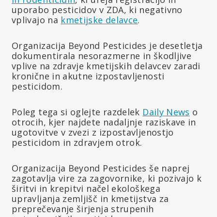
uporabo pesticidov v ZDA, ki negativno
vplivajo na
kmetijske delavce
.
Organizacija Beyond Pesticides je desetletja
dokumentirala nesorazmerne in škodljive
vplive na zdravje kmetijskih delavcev zaradi
kronične in akutne izpostavljenosti
pesticidom.
Poleg tega si oglejte razdelek
Daily News
o
otrocih, kjer najdete nadaljnje raziskave in
ugotovitve v zvezi z izpostavljenostjo
pesticidom in zdravjem otrok.
Organizacija Beyond Pesticides še naprej
zagotavlja vire za zagovornike, ki pozivajo k
širitvi in krepitvi načel ekološkega
upravljanja zemljišč in kmetijstva za
preprečevanje širjenja strupenih