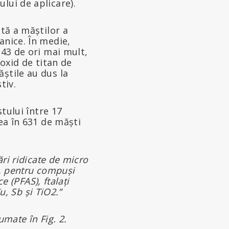
lui de aplicare).
ată a măștilor a
anice. În medie,
 43 de ori mai mult,
ioxid de titan de
știle au dus la
tiv.
stului între 17
rea în 631 de măști
ări ridicate de micro
a, pentru compuși
e (PFAS), ftalați
u, Sb și TiO2.”
umate în Fig. 2.