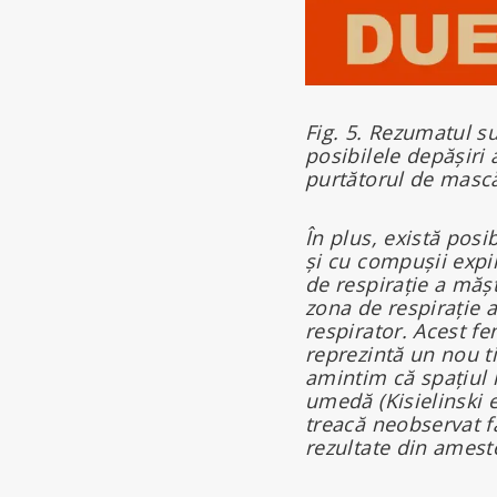
Fig. 5. Rezumatul su
posibilele depășiri 
purtătorul de mască 
În plus, există posi
și cu compușii expi
de respirație a mășt
zona de respirație a
respirator. Acest f
reprezintă un nou 
amintim că spațiul 
umedă (Kisielinski e
treacă neobservat fa
rezultate din amest