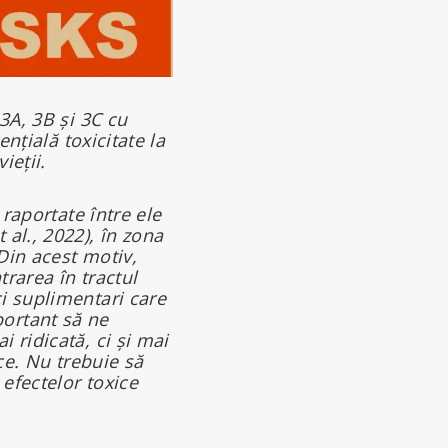
3A, 3B și 3C cu
nțială toxicitate la
ieții.
 raportate între ele
al., 2022), în zona
 Din acest motiv,
trarea în tractul
i suplimentari care
ortant să ne
 ridicată, ci și mai
ce. Nu trebuie să
 efectelor toxice