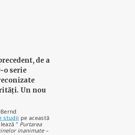
 precedent, de a
-o serie
reconizate
rități. Un nou
, Bernd
 studii
pe această
ulează ”
Purtarea
xinelor inanimate –