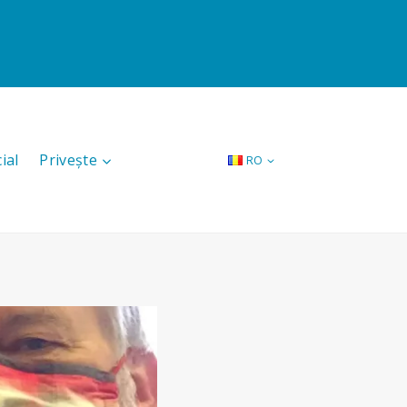
ial
Privește
RO