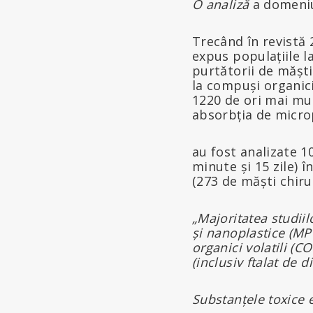
O analiză
a domeniul
Trecând în revistă 
expus populațiile l
purtătorii de măști
la compuși organici
1220 de ori mai mul
absorbția de microp
au fost analizate 10
minute și 15 zile) 
(273 de măști chiru
„Majoritatea studiil
și nanoplastice (MP
organici volatili (CO
(inclusiv ftalat de d
Substanțele toxice e