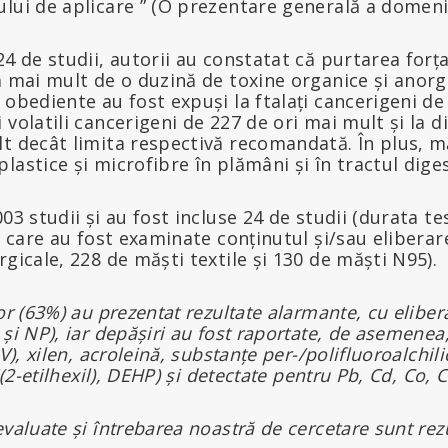
ui de aplicare ” (O prezentare generală a domeniu
24 de studii, autorii au constatat că purtarea forț
a mai mult de o duzină de toxine organice și anorg
 obediente au fost expuși la ftalați cancerigeni de
 volatili cancerigeni de 227 de ori mai mult și la d
t decât limita respectivă recomandată. În plus, mă
lastice și microfibre în plămâni și în tractul diges
03 studii și au fost incluse 24 de studii (durata te
în care au fost examinate conținutul și/sau elibera
rgicale, 228 de măști textile și 130 de măști N95).
or (63%) au prezentat rezultate alarmante, cu eliber
 și NP), iar depășiri au fost raportate, de asemene
V), xilen, acroleină, substanțe per-/polifluoroalchilic
i(2-etilhexil), DEHP) și detectate pentru Pb, Cd, Co, C
valuate și întrebarea noastră de cercetare sunt rez