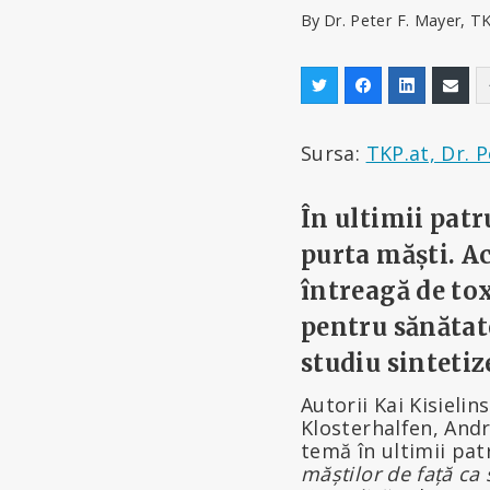
By
Dr. Peter F. Mayer, T
Sursa:
TKP.at, Dr. 
În ultimii patr
purta măști. Ac
întreagă de to
pentru sănătate
studiu sintetiz
Autorii Kai Kisieli
Klosterhalfen, Andr
temă în ultimii patr
măștilor de față ca 