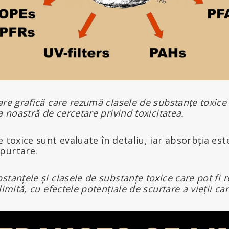
are grafică care rezumă clasele de substanțe toxice 
a noastră de cercetare privind toxicitatea.
e toxice sunt evaluate în detaliu, iar absorbția est
purtare.
stanțele și clasele de substanțe toxice care pot fi 
limită, cu efectele potențiale de scurtare a vieții car