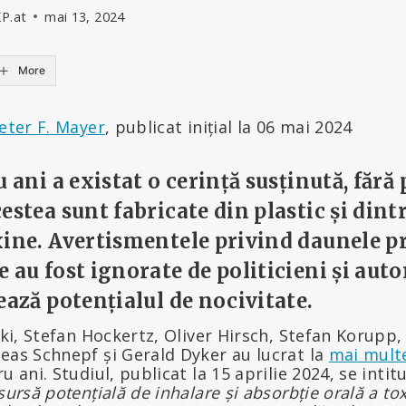
KP.at
mai 13, 2024
More
Peter F. Mayer
, publicat inițial la 06 mai 2024
u ani a existat o cerință susținută, fără
estea sunt fabricate din plastic și dintr
xine. Avertismentele privind daunele p
 au fost ignorate de politicieni și auto
ează potențialul de nocivitate.
nski, Stefan Hockertz, Oliver Hirsch, Stefan Korupp
eas Schnepf și Gerald Dyker au lucrat la
mai multe
u ani. Studiul, publicat la 15 aprilie 2024, se intit
sursă potențială de inhalare și absorbție orală a to