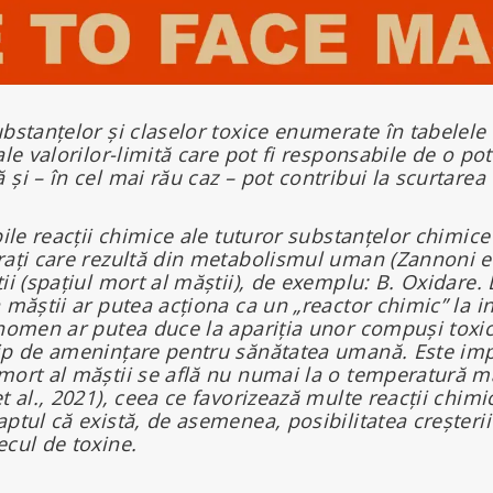
bstanțelor și claselor toxice enumerate în tabelele 
ale valorilor-limită care pot fi responsabile de o pote
și – în cel mai rău caz – pot contribui la scurtarea v
bile reacții chimice ale tuturor substanțelor chimice
rați care rezultă din metabolismul uman (Zannoni et 
ii (spațiul mort al măștii), de exemplu: B. Oxidare.
 măștii ar putea acționa ca un „reactor chimic” la in
enomen ar putea duce la apariția unor compuși toxic
tip de amenințare pentru sănătatea umană. Este imp
mort al măștii se află nu numai la o temperatură mai
t al., 2021), ceea ce favorizează multe reacții chimi
ptul că există, de asemenea, posibilitatea creșterii
ecul de toxine.